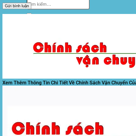
Tìm
kiếm:
Xem Thêm Thông Tin Chi Tiết Về Chính Sách Vận Chuyển Củ