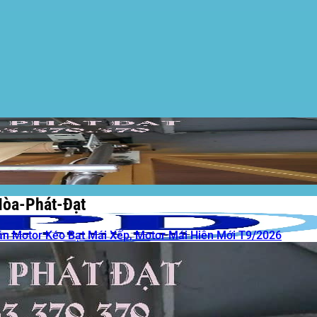
Hòa-Phát-Đạt
án Motor Kéo Bạt Mái Xếp, Motor Mái Hiên Mới T9/2026