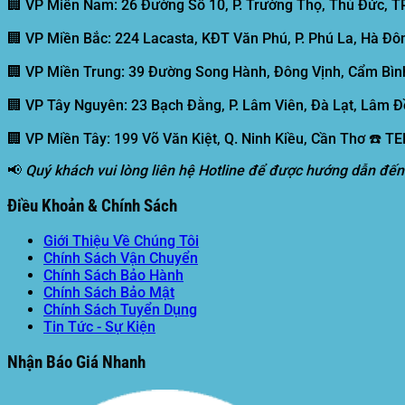
🏢 VP Miền Nam:
26 Đường Số 10, P. Trường Thọ, Thủ Đức, T
🏢 VP Miền Bắc:
224 Lacasta, KĐT Văn Phú, P. Phú La, Hà Đôn
🏢 VP Miền Trung:
39 Đường Song Hành, Đông Vịnh, Cẩm Bình
🏢 VP Tây Nguyên:
23 Bạch Đằng, P. Lâm Viên, Đà Lạt, Lâm Đ
🏢 VP Miền Tây:
199 Võ Văn Kiệt, Q. Ninh Kiều, Cần Thơ ☎️ T
📢
Quý khách vui lòng liên hệ Hotline để được hướng dẫn đến
Điều Khoản & Chính Sách
Giới Thiệu Về Chúng Tôi
Chính Sách Vận Chuyển
Chính Sách Bảo Hành
Chính Sách Bảo Mật
Chính Sách Tuyển Dụng
Tin Tức - Sự Kiện
Nhận Báo Giá Nhanh