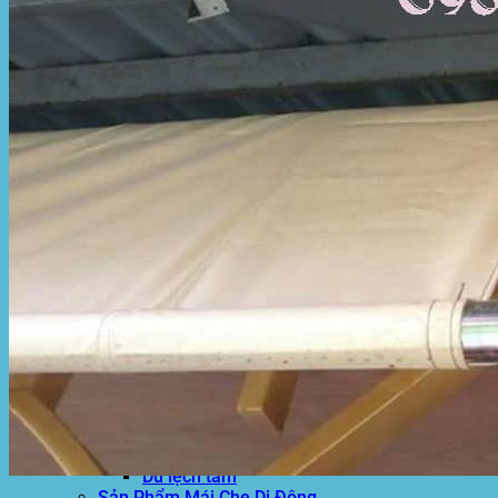
Hòa Phát Đạt
Giới thiệu Hòa Phát Đạt
Sản Phẩm
Sản Phẩm Bạt Che Ngoài Trời
Bạt che nắng mưa
Bạt kéo ngoài trời
Bạt che tự cuốn
Bạt nhựa xanh cam
Bạt sọc 3 màu
Bạt nhựa giá rẻ
Bạt lót ao hồ
Bạt nhựa đen HDPE
Màng chống thấm HDPE
Sản Phẩm Dù Che Ngoài Trời
Dù che nắng
Dù che quán cafe
Dù che sự kiện
Dù lệch tâm
Sản Phẩm Mái Che Di Động