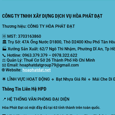
CÔNG TY TNHH XÂY DỰNG DỊCH VỤ HÒA PHÁT ĐẠT
Thương hiệu: CÔNG TY HÒA PHÁT ĐẠT
🆔
MST:
3703163860
🏛️
Trụ Sở:
47A Ống Nước D1800, Thô D2400 Khu Phố Tân Hòa
🏭
Xưởng Sản Xuất:
62/7 Ngô Thì Nhậm, Phường Dĩ An, Tp Hồ
📞
Hotline:
0963.379.379 – 0978.322.622
⚖️
Quản Lý:
Thuế Cơ Sở 26 Thành Phố Hồ Chí Minh
📧
Email:
hoaphatdatgroup79@gmail.com
🌐
Website:
hoaphatdat.net
🌟
LĨNH VỰC HOẠT ĐỘNG
🔹 Bạt Nhựa Giá Rẻ 🔹 Mái Che Di
Thông Tin Liên Hệ HPD
📍
HỆ THỐNG VĂN PHÒNG ĐẠI DIỆN
Hòa Phát Đạt có mặt đầy đủ tại 63 tỉnh thành trên toàn quốc.