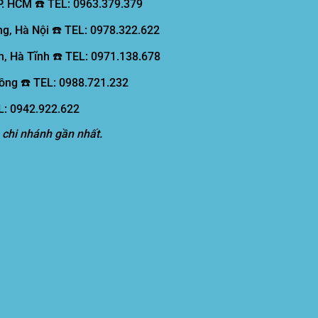
P. HCM ☎️ TEL: 0963.379.379
g, Hà Nội ☎️ TEL: 0978.322.622
, Hà Tĩnh ☎️ TEL: 0971.138.678
ồng ☎️ TEL: 0988.721.232
EL: 0942.922.622
 chi nhánh gần nhất.