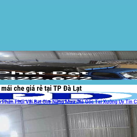
mái che giá rẻ tại TP Đà Lạt
 Phân Phối Vải Bạt Che Nắng Mưa Giá Gốc Tại Xưởng Uy Tín 