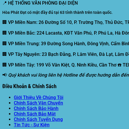
📍
HỆ THỐNG VĂN PHÒNG ĐẠI DIỆN
Hòa Phát Đạt có mặt đầy đủ tại 63 tỉnh thành trên toàn quốc.
🏢 VP Miền Nam:
26 Đường Số 10, P. Trường Thọ, Thủ Đức, T
🏢 VP Miền Bắc:
224 Lacasta, KĐT Văn Phú, P. Phú La, Hà Đôn
🏢 VP Miền Trung:
39 Đường Song Hành, Đông Vịnh, Cẩm Bình
🏢 VP Tây Nguyên:
23 Bạch Đằng, P. Lâm Viên, Đà Lạt, Lâm Đ
🏢 VP Miền Tây:
199 Võ Văn Kiệt, Q. Ninh Kiều, Cần Thơ ☎️ T
📢
Quý khách vui lòng liên hệ Hotline để được hướng dẫn đến
Điều Khoản & Chính Sách
Giới Thiệu Về Chúng Tôi
Chính Sách Vận Chuyển
Chính Sách Bảo Hành
Chính Sách Bảo Mật
Chính Sách Tuyển Dụng
Tin Tức - Sự Kiện