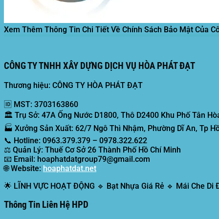
Xem Thêm Thông Tin Chi Tiết Về Chính Sách Bảo Mật Của C
CÔNG TY TNHH XÂY DỰNG DỊCH VỤ HÒA PHÁT ĐẠT
Thương hiệu: CÔNG TY HÒA PHÁT ĐẠT
🆔
MST:
3703163860
🏛️
Trụ Sở:
47A Ống Nước D1800, Thô D2400 Khu Phố Tân Hòa
🏭
Xưởng Sản Xuất:
62/7 Ngô Thì Nhậm, Phường Dĩ An, Tp Hồ
📞
Hotline:
0963.379.379 – 0978.322.622
⚖️
Quản Lý:
Thuế Cơ Sở 26 Thành Phố Hồ Chí Minh
📧
Email:
hoaphatdatgroup79@gmail.com
🌐
Website:
hoaphatdat.net
🌟
LĨNH VỰC HOẠT ĐỘNG
🔹 Bạt Nhựa Giá Rẻ 🔹 Mái Che Di
Thông Tin Liên Hệ HPD