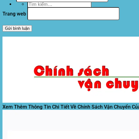
Tìm
kiếm:
Trang web
Xem Thêm Thông Tin Chi Tiết Về Chính Sách Vận Chuyển Củ