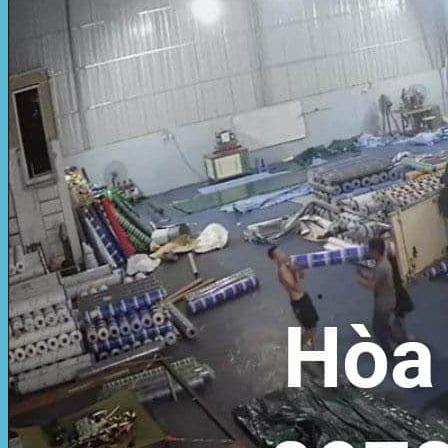
Hòa Phát Đạt
Giới thiệu Hòa Phát Đạt
Sản Phẩm
Sản Phẩm Bạt Che Ngoài Trời
Bạt che nắng mưa
Bạt kéo ngoài trời
Bạt che tự cuốn
Bạt nhựa xanh cam
Bạt sọc 3 màu
Bạt nhựa giá rẻ
Bạt lót ao hồ
Bạt nhựa đen HDPE
Màng chống thấm HDPE
Sản Phẩm Dù Che Ngoài Trời
Dù che nắng
Dù che quán cafe
Dù che sự kiện
Dù lệch tâm
Sản Phẩm Mái Che Di Động