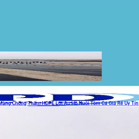
Màng Chống Thấm HDPE Lót Ao Hồ Nuôi Tôm Cá Giá Rẻ Uy Tín