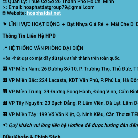
⚖️
Quản Lý:
Thuế Cơ Sở 26 Thành Phố Hồ Chí Minh
📧
Email:
hoaphatdatgroup79@gmail.com
🌐
Website:
hoaphatdat.net
🌟
LĨNH VỰC HOẠT ĐỘNG
🔹 Bạt Nhựa Giá Rẻ 🔹 Mái Che Di
Thông Tin Liên Hệ HPD
📍
HỆ THỐNG VĂN PHÒNG ĐẠI DIỆN
Hòa Phát Đạt có mặt đầy đủ tại 63 tỉnh thành trên toàn quốc.
🏢 VP Miền Nam:
26 Đường Số 10, P. Trường Thọ, Thủ Đức, T
🏢 VP Miền Bắc:
224 Lacasta, KĐT Văn Phú, P. Phú La, Hà Đôn
🏢 VP Miền Trung:
39 Đường Song Hành, Đông Vịnh, Cẩm Bình
🏢 VP Tây Nguyên:
23 Bạch Đằng, P. Lâm Viên, Đà Lạt, Lâm Đ
🏢 VP Miền Tây:
199 Võ Văn Kiệt, Q. Ninh Kiều, Cần Thơ ☎️ T
📢
Quý khách vui lòng liên hệ Hotline để được hướng dẫn đến
Điều Khoản & Chính Sách