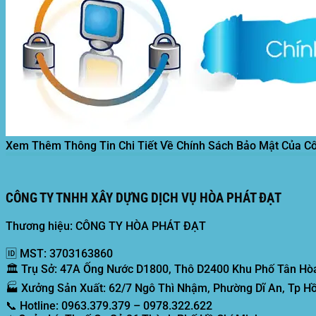
Xem Thêm Thông Tin Chi Tiết Về Chính Sách Bảo Mật Của C
CÔNG TY TNHH XÂY DỰNG DỊCH VỤ HÒA PHÁT ĐẠT
Thương hiệu: CÔNG TY HÒA PHÁT ĐẠT
🆔
MST:
3703163860
🏛️
Trụ Sở:
47A Ống Nước D1800, Thô D2400 Khu Phố Tân Hòa
🏭
Xưởng Sản Xuất:
62/7 Ngô Thì Nhậm, Phường Dĩ An, Tp Hồ
📞
Hotline:
0963.379.379 – 0978.322.622