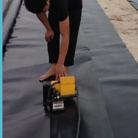
Mái hiên di động
Mái xếp di động
Nhà bạt di động
Motor kéo bạt che
Dự Án Hòa Phát Đạt
Lưới che nắng
Màng phủ nông nghiệp
Bạt Kéo Quán Cafe
Bạt Kéo Sân Trường
Thi Công Mái Xếp Hà Nội
Thi Công Mái Xếp TPHCM
Thi Công Mái Xếp Bình Dương
Thi Công Mái Xếp Biên Hòa
Tin tức
Hoạt động
May bạt mái che
Thi công bạt lót lồ
Thay bạt áo dù
Thay bạt mái che
Thi công mái tôn
Tuyển Dụng Hòa Phát Đạt
Liên hệ Hòa Phát Đạt