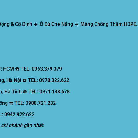
 Động & Cố Định 🔹 Ô Dù Che Nắng 🔹 Màng Chống Thấm HDPE..
P. HCM ☎️ TEL: 0963.379.379
g, Hà Nội ☎️ TEL: 0978.322.622
, Hà Tĩnh ☎️ TEL: 0971.138.678
ồng ☎️ TEL: 0988.721.232
EL: 0942.922.622
 chi nhánh gần nhất.