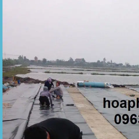
Hòa Phát Đạt
Giới thiệu Hòa Phát Đạt
Sản Phẩm
Sản Phẩm Bạt Che Ngoài Trời
Bạt che nắng mưa
Bạt kéo ngoài trời
Bạt che tự cuốn
Bạt nhựa xanh cam
Bạt sọc 3 màu
Bạt nhựa giá rẻ
Bạt lót ao hồ
Bạt nhựa đen HDPE
Màng chống thấm HDPE
Sản Phẩm Dù Che Ngoài Trời
Dù che nắng
Dù che quán cafe
Dù che sự kiện
Dù lệch tâm
Sản Phẩm Mái Che Di Động