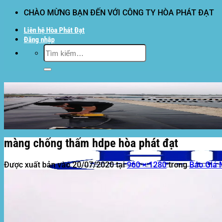
Bỏ
CHÀO MỪNG BẠN ĐẾN VỚI CÔNG TY HÒA PHÁT ĐẠT
qua
Liên hệ Hòa Phát Đạt
nội
Đăng nhập
dung
Tìm
kiếm:
màng chống thấm hdpe hòa phát đạt
Được xuất bản vào
20/07/2020
tại
960 × 1280
trong
Báo Giá 