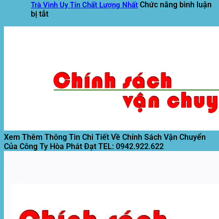
Viền
Vĩnh
Xanh
Xanh
Chức năng bình luận
Trà Vinh Uy Tín Chất Lượng Nhất
Miễn
Phúc
Cam
ở
Cam
bị tắt
Phí
Theo
Phơi
Bảng
Che
Giá
Kích
Nông
Giá
Vật
Rẻ
Thước
Sản
Bạt
Liệu
Uy
Yêu
Giá
Xanh
Xây
Tín
Cầu
Rẻ
Cam
Dựng
Chất
Uy
Số
Che
Kho
Lượng
Tín
1
Thủy
Bãi
Nhất
Giá
Tại
Sản
Tại
Rẻ
Vĩnh
Rẻ
Tuyên
Tại
Long
Siêu
Quang
Kho
Uy
Bền
Uy
Tín
Tại
Tín
Chính
Trà
Giá
Xem Thêm Thông Tin Chi Tiết Về Chính Sách Vận Chuyển
Hãng
Vinh
Rẻ
Của Công Ty Hòa Phát Đạt
TEL: 0942.922.622
Uy
Tín
Chất
Lượng
Nhất