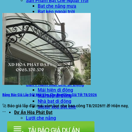
Sản Phẩm Bạt Che Ngoài Trời
Bạt che nắng mưa
Bạt kéo ngoài trời
Bạt che tự cuốn
Bạt nhựa xanh cam
Bạt sọc 3 màu
Bạt nhựa giá rẻ
Bạt lót ao hồ
Bạt nhựa đen HDPE
Màng chống thấm HDPE
Sản Phẩm Dù Che Ngoài Trời
Dù che nắng
Dù che quán cafe
Dù che sự kiện
Dù lệch tâm
Sản Phẩm Mái Che Di Động
Mái hiên di động
Bảng Báo Giá Lắp Đặt Mái Vòm Che Ban Công Giá Tốt T8/2026
Mái xếp di động
Nhà bạt di động
🚀 Báo giá lắp đặt mái vòm bạt che ban công T8/2026!!! 🎁 Hiện nay,
Motor kéo bạt che
...
Dự Án Hòa Phát Đạt
Lưới che nắng
Màng phủ nông nghiệp
Bạt Kéo Quán Cafe