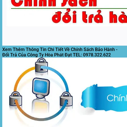
Xem Thêm Thông Tin Chi Tiết Về Chính Sách Bảo Hành -
Đổi Trả Của Công Ty Hòa Phát Đạt
TEL: 0978.322.622