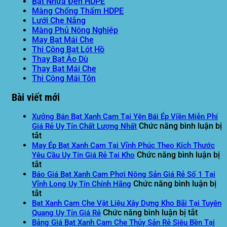
Bạt Nhựa Đen HDPE
Màng Chống Thấm HDPE
Lưới Che Nắng
Màng Phủ Nông Nghiệp
May Bạt Mái Che
Thi Công Bạt Lót Hồ
Thay Bạt Áo Dù
Thay Bạt Mái Che
Thi Công Mái Tôn
Bài viết mới
Xưởng Bán Bạt Xanh Cam Tại Yên Bái Ép Viền Miễn Phí
Chức năng bình luận bị
Giá Rẻ Uy Tín Chất Lượng Nhất
ở
tắt
Xưởng
May Ép Bạt Xanh Cam Tại Vĩnh Phúc Theo Kích Thước
Bán
Chức năng bình luận bị
Yêu Cầu Uy Tín Giá Rẻ Tại Kho
Bạt
ở
tắt
Xanh
May
Báo Giá Bạt Xanh Cam Phơi Nông Sản Giá Rẻ Số 1 Tại
Cam
Ép
Chức năng bình luận bị
Vĩnh Long Uy Tín Chính Hãng
Tại
Bạt
ở
tắt
Yên
Xanh
Báo
Bạt Xanh Cam Che Vật Liệu Xây Dựng Kho Bãi Tại Tuyên
Bái
Cam
Giá
ở
Chức năng bình luận bị tắt
Quang Uy Tín Giá Rẻ
Ép
Tại
Bạt
Bạt
Bảng Giá Bạt Xanh Cam Che Thủy Sản Rẻ Siêu Bền Tại