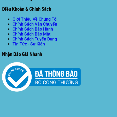
Điều Khoản & Chính Sách
Giới Thiệu Về Chúng Tôi
Chính Sách Vận Chuyển
Chính Sách Bảo Hành
Chính Sách Bảo Mật
Chính Sách Tuyển Dụng
Tin Tức - Sự Kiện
Nhận Báo Giá Nhanh