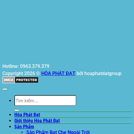
Hotline: 0963.379.379
Copyright 2026 ©
HÒA PHÁT ĐẠT
bởi hoaphatdatgroup
Tìm
kiếm:
Hòa Phát Đạt
Giới thiệu Hòa Phát Đạt
Sản Phẩm
Sản Phẩm Bạt Che Ngoài Trời