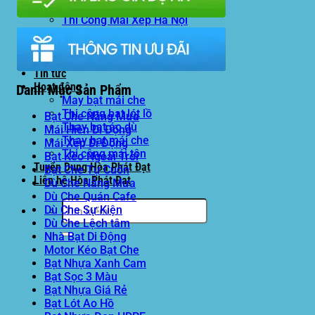
Bạt Kéo Sân Trường
Thi Công Mái Xếp Hà Nội
Thi Công Mái Xếp TPHCM
Thi Công Mái Xếp Bình Dương
Thi Công Mái Xếp Biên Hòa
Tin tức
Hoạt động
Danh Mục Sản Phẩm
May bạt mái che
Thi công bạt lót lồ
Bạt Che Nắng Mưa
Thay bạt áo dù
Mái Hiên Di Động
Thay bạt mái che
Mái Xếp Di Động
Thi công mái tôn
Bạt Kéo Ngoài Trời
Tuyển Dụng Hòa Phát Đạt
Bạt Che Tự Cuốn
Liên hệ Hòa Phát Đạt
Dù Che Nắng Mưa
Dù Che Quán Cafe
Tìm
Dù Che Sự Kiện
kiếm:
Dù Che Lệch tâm
Nhà Bạt Di Động
Motor Kéo Bạt Che
Bạt Nhựa Xanh Cam
Bạt Sọc 3 Màu
Bạt Nhựa Giá Rẻ
Bạt Lót Ao Hồ