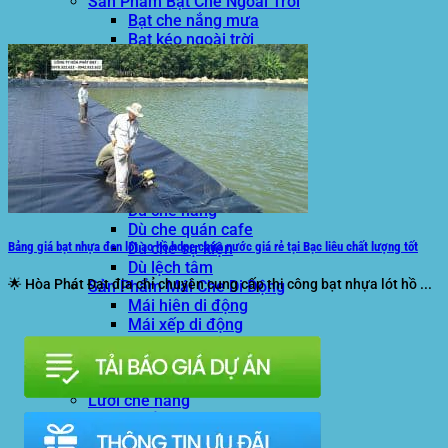
Sản Phẩm Bạt Che Ngoài Trời
Bạt che nắng mưa
Bạt kéo ngoài trời
Bạt che tự cuốn
Bạt nhựa xanh cam
Bạt sọc 3 màu
Bạt nhựa giá rẻ
Bạt lót ao hồ
Bạt nhựa đen HDPE
Màng chống thấm HDPE
Sản Phẩm Dù Che Ngoài Trời
Dù che nắng
Dù che quán cafe
Dù che sự kiện
Bảng giá bạt nhựa đen lót ao hồ hdpe chứa nước giá rẻ tại Bạc liêu chất lượng tốt
Dù lệch tâm
🌟 Hòa Phát Đạt địa chỉ chuyên cung cấp thi công bạt nhựa lót hồ ...
Sản Phẩm Mái Che Di Động
Mái hiên di động
Mái xếp di động
Nhà bạt di động
Motor kéo bạt che
Dự Án Hòa Phát Đạt
Lưới che nắng
Màng phủ nông nghiệp
Bạt Kéo Quán Cafe