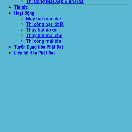
Thi Công Mái Xếp Biên Hòa
Tin tức
Hoạt động
May bạt mái che
Thi công bạt lót lồ
Thay bạt áo dù
Thay bạt mái che
Thi công mái tôn
Tuyển Dụng Hòa Phát Đạt
Liên hệ Hòa Phát Đạt