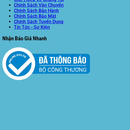
Chính Sách Vận Chuyển
Chính Sách Bảo Hành
Chính Sách Bảo Mật
Chính Sách Tuyển Dụng
Tin Tức - Sự Kiện
Nhận Báo Giá Nhanh