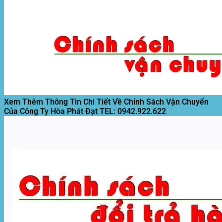
Rẻ
Thước
Sản
Bạt
Liệu
Uy
Yêu
Giá
Xanh
Xây
Tín
Cầu
Rẻ
Cam
Dựng
Chất
Uy
Số
Che
Kho
Lượng
Tín
1
Thủy
Bãi
Nhất
Giá
Tại
Sản
Tại
Rẻ
Vĩnh
Rẻ
Tuyên
Tại
Long
Siêu
Quang
Kho
Uy
Bền
Uy
Tín
Tại
Tín
Chính
Trà
Giá
Xem Thêm Thông Tin Chi Tiết Về Chính Sách Vận Chuyển
Hãng
Vinh
Rẻ
Của Công Ty Hòa Phát Đạt
TEL: 0942.922.622
Uy
Tín
Chất
Lượng
Nhất