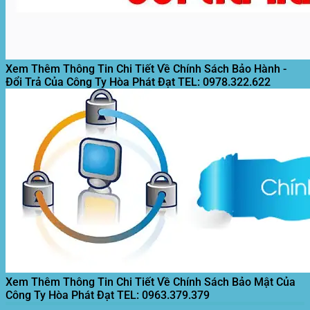
Xem Thêm Thông Tin Chi Tiết Về Chính Sách Bảo Hành -
Đổi Trả Của Công Ty Hòa Phát Đạt
TEL: 0978.322.622
Xem Thêm Thông Tin Chi Tiết Về Chính Sách Bảo Mật Của
Công Ty Hòa Phát Đạt
TEL: 0963.379.379