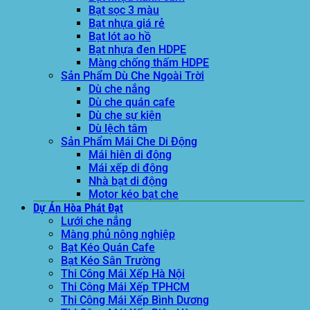
Bạt sọc 3 màu
Bạt nhựa giá rẻ
Bạt lót ao hồ
Bạt nhựa đen HDPE
Màng chống thấm HDPE
Sản Phẩm Dù Che Ngoài Trời
Dù che nắng
Dù che quán cafe
Dù che sự kiện
Dù lệch tâm
Sản Phẩm Mái Che Di Động
Mái hiên di động
Mái xếp di động
Nhà bạt di động
Motor kéo bạt che
Dự Án Hòa Phát Đạt
Lưới che nắng
Màng phủ nông nghiệp
Bạt Kéo Quán Cafe
Bạt Kéo Sân Trường
Thi Công Mái Xếp Hà Nội
Thi Công Mái Xếp TPHCM
Thi Công Mái Xếp Bình Dương