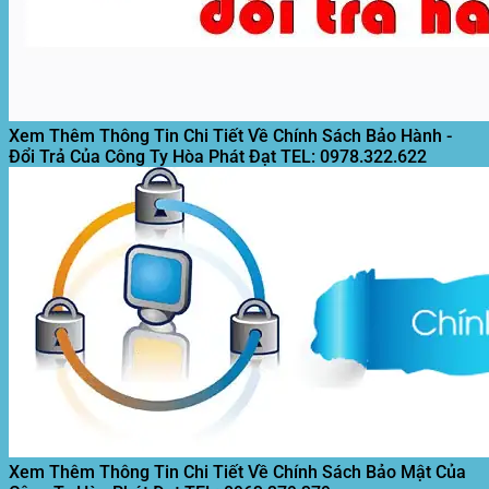
Xem Thêm Thông Tin Chi Tiết Về Chính Sách Bảo Hành -
Đổi Trả Của Công Ty Hòa Phát Đạt
TEL: 0978.322.622
Xem Thêm Thông Tin Chi Tiết Về Chính Sách Bảo Mật Của