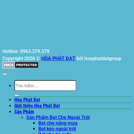
Hotline: 0963.379.379
Copyright 2026 ©
HÒA PHÁT ĐẠT
bởi hoaphatdatgroup
Tìm
kiếm:
Hòa Phát Đạt
Giới thiệu Hòa Phát Đạt
Sản Phẩm
Sản Phẩm Bạt Che Ngoài Trời
Bạt che nắng mưa
Bạt kéo ngoài trời