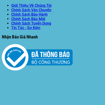
Giới Thiệu Về Chúng Tôi
Chính Sách Vận Chuyển
Chính Sách Bảo Hành
Chính Sách Bảo Mật
Chính Sách Tuyển Dụng
Tin Tức - Sự Kiện
Nhận Báo Giá Nhanh