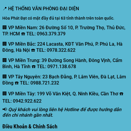
📍
HỆ THỐNG VĂN PHÒNG ĐẠI DIỆN
Hòa Phát Đạt có mặt đầy đủ tại 63 tỉnh thành trên toàn quốc.
🏢 VP Miền Nam:
26 Đường Số 10, P. Trường Thọ, Thủ Đức,
TP. HCM ☎️ TEL: 0963.379.379
🏢 VP Miền Bắc:
224 Lacasta, KĐT Văn Phú, P. Phú La, Hà
Đông, Hà Nội ☎️ TEL: 0978.322.622
🏢 VP Miền Trung:
39 Đường Song Hành, Đông Vịnh, Cẩm
Bình, Hà Tĩnh ☎️ TEL: 0971.138.678
🏢 VP Tây Nguyên:
23 Bạch Đằng, P. Lâm Viên, Đà Lạt, Lâm
Đồng ☎️ TEL: 0988.721.232
🏢 VP Miền Tây:
199 Võ Văn Kiệt, Q. Ninh Kiều, Cần Thơ ☎️
TEL: 0942.922.622
📢
Quý khách vui lòng liên hệ Hotline để được hướng dẫn
đến chi nhánh gần nhất.
Điều Khoản & Chính Sách