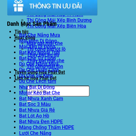
Bạt Kéo Sân Trường
Thi Công Mái Xếp Hà Nội
Thi Công Mái Xếp TPHCM
Thi Công Mái Xếp Bình Dương
Danh Mục Sản Phẩm
Thi Công Mái Xếp Biên Hòa
Tin tức
Bạt Che Nắng Mưa
Hoạt động
Mái Hiên Di Động
May bạt mái che
Mái Xếp Di Động
Thi công bạt lót lồ
Bạt Kéo Ngoài Trời
Thay bạt áo dù
Bạt Che Tự Cuốn
Thay bạt mái che
Dù Che Nắng Mưa
Thi công mái tôn
Dù Che Quán Cafe
Tuyển Dụng Hòa Phát Đạt
Dù Che Sự Kiện
Liên hệ Hòa Phát Đạt
Dù Che Lệch tâm
Nhà Bạt Di Động
Tìm
Motor Kéo Bạt Che
kiếm:
Bạt Nhựa Xanh Cam
Bạt Sọc 3 Màu
Bạt Nhựa Giá Rẻ
Bạt Lót Ao Hồ
Bạt Nhựa Đen HDPE
Màng Chống Thấm HDPE
Lưới Che Nắng