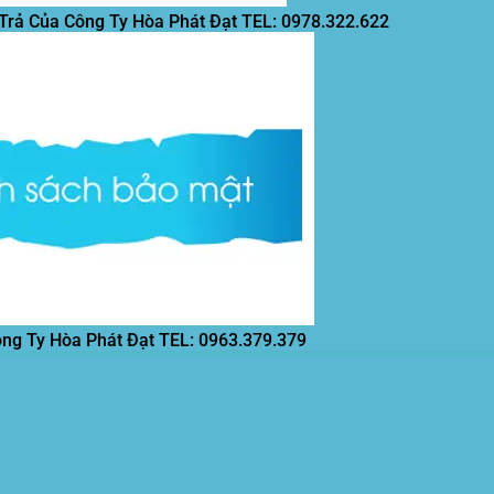
 Trả Của Công Ty Hòa Phát Đạt
TEL: 0978.322.622
ông Ty Hòa Phát Đạt
TEL: 0963.379.379