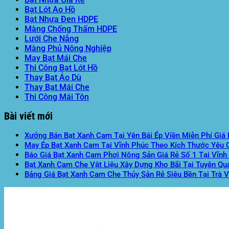
Bạt Lót Ao Hồ
Bạt Nhựa Đen HDPE
Màng Chống Thấm HDPE
Lưới Che Nắng
Màng Phủ Nông Nghiệp
May Bạt Mái Che
Thi Công Bạt Lót Hồ
Thay Bạt Áo Dù
Thay Bạt Mái Che
Thi Công Mái Tôn
Bài viết mới
Xưởng Bán Bạt Xanh Cam Tại Yên Bái Ép Viền Miễn Phí Giá 
May Ép Bạt Xanh Cam Tại Vĩnh Phúc Theo Kích Thước Yêu C
Báo Giá Bạt Xanh Cam Phơi Nông Sản Giá Rẻ Số 1 Tại Vĩnh
Bạt Xanh Cam Che Vật Liệu Xây Dựng Kho Bãi Tại Tuyên Qua
Bảng Giá Bạt Xanh Cam Che Thủy Sản Rẻ Siêu Bền Tại Trà V