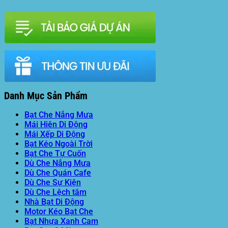
Danh Mục Sản Phẩm
Bạt Che Nắng Mưa
Mái Hiên Di Động
Mái Xếp Di Động
Bạt Kéo Ngoài Trời
Bạt Che Tự Cuốn
Dù Che Nắng Mưa
Dù Che Quán Cafe
Dù Che Sự Kiện
Dù Che Lệch tâm
Nhà Bạt Di Động
Motor Kéo Bạt Che
Bạt Nhựa Xanh Cam