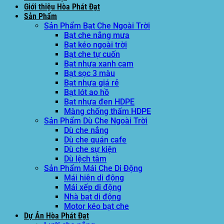
Giới thiệu Hòa Phát Đạt
Sản Phẩm
Sản Phẩm Bạt Che Ngoài Trời
Bạt che nắng mưa
Bạt kéo ngoài trời
Bạt che tự cuốn
Bạt nhựa xanh cam
Bạt sọc 3 màu
Bạt nhựa giá rẻ
Bạt lót ao hồ
Bạt nhựa đen HDPE
Màng chống thấm HDPE
Sản Phẩm Dù Che Ngoài Trời
Dù che nắng
Dù che quán cafe
Dù che sự kiện
Dù lệch tâm
Sản Phẩm Mái Che Di Động
Mái hiên di động
Mái xếp di động
Nhà bạt di động
Motor kéo bạt che
Dự Án Hòa Phát Đạt