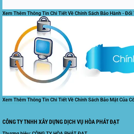
Xem Thêm Thông Tin Chi Tiết Về Chính Sách Bảo Hành - Đổi
Xem Thêm Thông Tin Chi Tiết Về Chính Sách Bảo Mật Của C
CÔNG TY TNHH XÂY DỰNG DỊCH VỤ HÒA PHÁT ĐẠT
Thương hiệu: CÔNG TY HÒA PHÁT ĐẠT