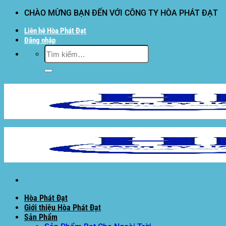
Bỏ
CHÀO MỪNG BẠN ĐẾN VỚI CÔNG TY HÒA PHÁT ĐẠT
qua
Liên hệ Hòa Phát Đạt
nội
Đăng nhập
dung
Tìm
kiếm:
Hòa Phát Đạt
Giới thiệu Hòa Phát Đạt
Sản Phẩm