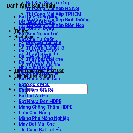
Bạt Kéo Sân Trường
Danh Mục Sản Phẩm
Thi Công Mái Xếp Hà Nội
Thi Công Mái Xếp TPHCM
Bạt Che Nắng Mưa
Thi Công Mái Xếp Bình Dương
Mái Hiên Di Động
Thi Công Mái Xếp Biên Hòa
Mái Xếp Di Động
Tin tức
Bạt Kéo Ngoài Trời
Hoạt động
Bạt Che Tự Cuốn
May bạt mái che
Dù Che Nắng Mưa
Thi công bạt lót lồ
Dù Che Quán Cafe
Thay bạt áo dù
Dù Che Sự Kiện
Thay bạt mái che
Dù Che Lệch tâm
Thi công mái tôn
Nhà Bạt Di Động
Tuyển Dụng Hòa Phát Đạt
Motor Kéo Bạt Che
Liên hệ Hòa Phát Đạt
Bạt Nhựa Xanh Cam
Bạt Sọc 3 Màu
Tìm
Bạt Nhựa Giá Rẻ
kiếm:
Bạt Lót Ao Hồ
Bạt Nhựa Đen HDPE
Màng Chống Thấm HDPE
Lưới Che Nắng
Màng Phủ Nông Nghiệp
May Bạt Mái Che
Thi Công Bạt Lót Hồ