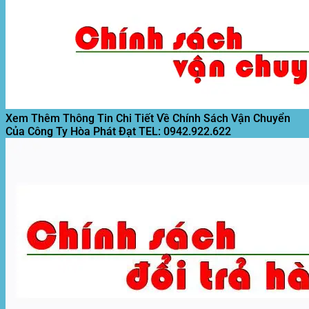
Tín
Cầu
Rẻ
Cam
Dựng
Chất
Uy
Số
Che
Kho
Lượng
Tín
1
Thủy
Bãi
Nhất
Giá
Tại
Sản
Tại
Rẻ
Vĩnh
Rẻ
Tuyên
Tại
Long
Siêu
Quang
Kho
Uy
Bền
Uy
Tín
Tại
Tín
Chính
Trà
Giá
Xem Thêm Thông Tin Chi Tiết Về Chính Sách Vận Chuyển
Hãng
Vinh
Rẻ
Của Công Ty Hòa Phát Đạt
TEL: 0942.922.622
Uy
Tín
Chất
Lượng
Nhất