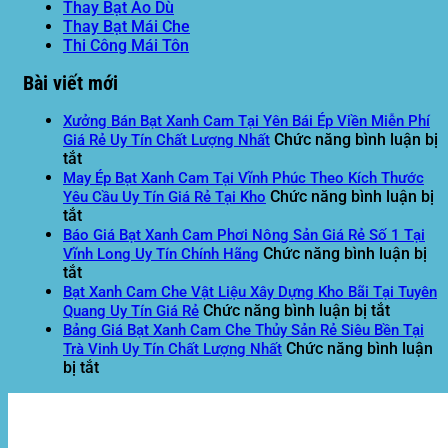
Thay Bạt Áo Dù
Thay Bạt Mái Che
Thi Công Mái Tôn
Bài viết mới
Xưởng Bán Bạt Xanh Cam Tại Yên Bái Ép Viền Miễn Phí
Chức năng bình luận bị
Giá Rẻ Uy Tín Chất Lượng Nhất
ở
tắt
Xưởng
May Ép Bạt Xanh Cam Tại Vĩnh Phúc Theo Kích Thước
Bán
Chức năng bình luận bị
Yêu Cầu Uy Tín Giá Rẻ Tại Kho
Bạt
ở
tắt
Xanh
May
Báo Giá Bạt Xanh Cam Phơi Nông Sản Giá Rẻ Số 1 Tại
Cam
Ép
Chức năng bình luận bị
Vĩnh Long Uy Tín Chính Hãng
Tại
Bạt
ở
tắt
Yên
Xanh
Báo
Bạt Xanh Cam Che Vật Liệu Xây Dựng Kho Bãi Tại Tuyên
Bái
Cam
Giá
ở
Chức năng bình luận bị tắt
Quang Uy Tín Giá Rẻ
Ép
Tại
Bạt
Bạt
Bảng Giá Bạt Xanh Cam Che Thủy Sản Rẻ Siêu Bền Tại
Viền
Vĩnh
Xanh
Xanh
Chức năng bình luận
Trà Vinh Uy Tín Chất Lượng Nhất
Miễn
Phúc
Cam
ở
Cam
bị tắt
Phí
Theo
Phơi
Bảng
Che
Giá
Kích
Nông
Giá
Vật
Rẻ
Thước
Sản
Bạt
Liệu
Uy
Yêu
Giá
Xanh
Xây