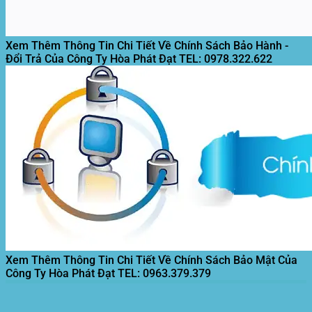
Xem Thêm Thông Tin Chi Tiết Về Chính Sách Bảo Hành -
Đổi Trả Của Công Ty Hòa Phát Đạt
TEL: 0978.322.622
Xem Thêm Thông Tin Chi Tiết Về Chính Sách Bảo Mật Của
Công Ty Hòa Phát Đạt
TEL: 0963.379.379