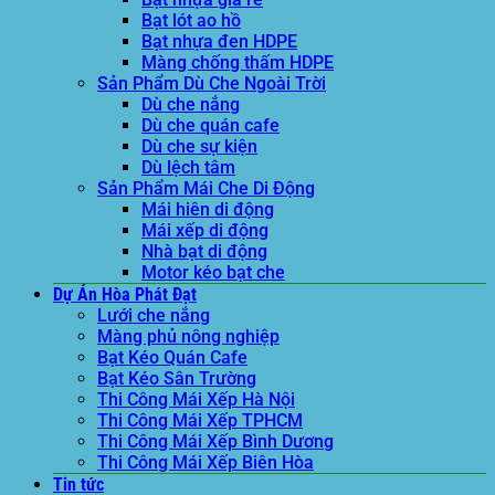
Bạt lót ao hồ
Bạt nhựa đen HDPE
Màng chống thấm HDPE
Sản Phẩm Dù Che Ngoài Trời
Dù che nắng
Dù che quán cafe
Dù che sự kiện
Dù lệch tâm
Sản Phẩm Mái Che Di Động
Mái hiên di động
Mái xếp di động
Nhà bạt di động
Motor kéo bạt che
Dự Án Hòa Phát Đạt
Lưới che nắng
Màng phủ nông nghiệp
Bạt Kéo Quán Cafe
Bạt Kéo Sân Trường
Thi Công Mái Xếp Hà Nội
Thi Công Mái Xếp TPHCM
Thi Công Mái Xếp Bình Dương
Thi Công Mái Xếp Biên Hòa
Tin tức