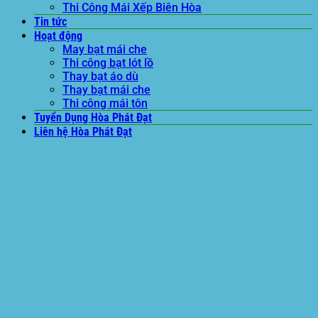
Thi Công Mái Xếp Biên Hòa
Tin tức
Hoạt động
May bạt mái che
Thi công bạt lót lồ
Thay bạt áo dù
Thay bạt mái che
Thi công mái tôn
Tuyển Dụng Hòa Phát Đạt
Liên hệ Hòa Phát Đạt