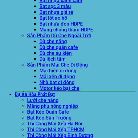
Bạt nhựa xanh cam
Bạt sọc 3 màu
Bạt nhựa giá rẻ
Bạt lót ao hồ
Bạt nhựa đen HDPE
Màng chống thấm HDPE
Sản Phẩm Dù Che Ngoài Trời
Dù che nắng
Dù che quán cafe
Dù che sự kiện
Dù lệch tâm
Sản Phẩm Mái Che Di Động
Mái hiên di động
Mái xếp di động
Nhà bạt di động
Motor kéo bạt che
Dự Án Hòa Phát Đạt
Lưới che nắng
Màng phủ nông nghiệp
Bạt Kéo Quán Cafe
Bạt Kéo Sân Trường
Thi Công Mái Xếp Hà Nội
Thi Công Mái Xếp TPHCM
Thi Công Mái Xếp Bình Dương