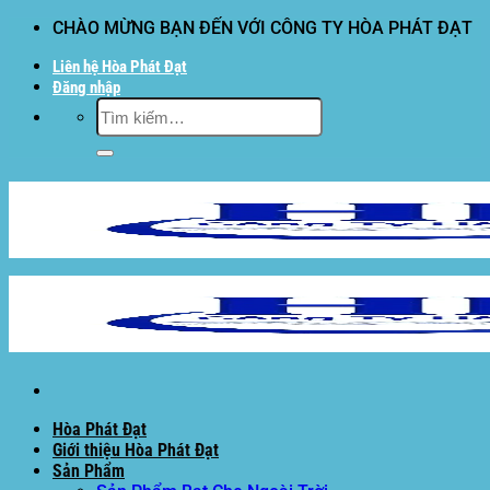
Bỏ
CHÀO MỪNG BẠN ĐẾN VỚI CÔNG TY HÒA PHÁT ĐẠT
qua
Liên hệ Hòa Phát Đạt
nội
Đăng nhập
dung
Tìm
kiếm:
Hòa Phát Đạt
Giới thiệu Hòa Phát Đạt
Sản Phẩm