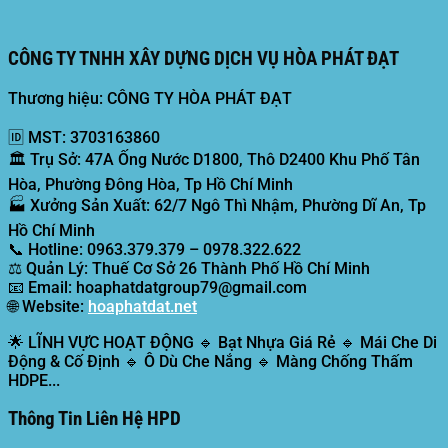
CÔNG TY TNHH XÂY DỰNG DỊCH VỤ HÒA PHÁT ĐẠT
Thương hiệu: CÔNG TY HÒA PHÁT ĐẠT
🆔
MST:
3703163860
🏛️
Trụ Sở:
47A Ống Nước D1800, Thô D2400 Khu Phố Tân
Hòa, Phường Đông Hòa, Tp Hồ Chí Minh
🏭
Xưởng Sản Xuất:
62/7 Ngô Thì Nhậm, Phường Dĩ An, Tp
Hồ Chí Minh
📞
Hotline:
0963.379.379 – 0978.322.622
⚖️
Quản Lý:
Thuế Cơ Sở 26 Thành Phố Hồ Chí Minh
📧
Email:
hoaphatdatgroup79@gmail.com
🌐
Website:
hoaphatdat.net
🌟
LĨNH VỰC HOẠT ĐỘNG
🔹 Bạt Nhựa Giá Rẻ 🔹 Mái Che Di
Động & Cố Định 🔹 Ô Dù Che Nắng 🔹 Màng Chống Thấm
HDPE...
Thông Tin Liên Hệ HPD