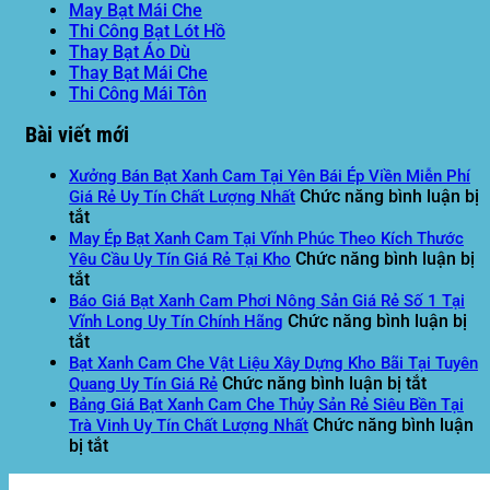
May Bạt Mái Che
Thi Công Bạt Lót Hồ
Thay Bạt Áo Dù
Thay Bạt Mái Che
Thi Công Mái Tôn
Bài viết mới
Xưởng Bán Bạt Xanh Cam Tại Yên Bái Ép Viền Miễn Phí
Chức năng bình luận bị
Giá Rẻ Uy Tín Chất Lượng Nhất
ở
tắt
Xưởng
May Ép Bạt Xanh Cam Tại Vĩnh Phúc Theo Kích Thước
Bán
Chức năng bình luận bị
Yêu Cầu Uy Tín Giá Rẻ Tại Kho
Bạt
ở
tắt
Xanh
May
Báo Giá Bạt Xanh Cam Phơi Nông Sản Giá Rẻ Số 1 Tại
Cam
Ép
Chức năng bình luận bị
Vĩnh Long Uy Tín Chính Hãng
Tại
Bạt
ở
tắt
Yên
Xanh
Báo
Bạt Xanh Cam Che Vật Liệu Xây Dựng Kho Bãi Tại Tuyên
Bái
Cam
Giá
ở
Chức năng bình luận bị tắt
Quang Uy Tín Giá Rẻ
Ép
Tại
Bạt
Bạt
Bảng Giá Bạt Xanh Cam Che Thủy Sản Rẻ Siêu Bền Tại
Viền
Vĩnh
Xanh
Xanh
Chức năng bình luận
Trà Vinh Uy Tín Chất Lượng Nhất
Miễn
Phúc
Cam
ở
Cam
bị tắt
Phí
Theo
Phơi
Bảng
Che
Giá
Kích
Nông
Giá
Vật