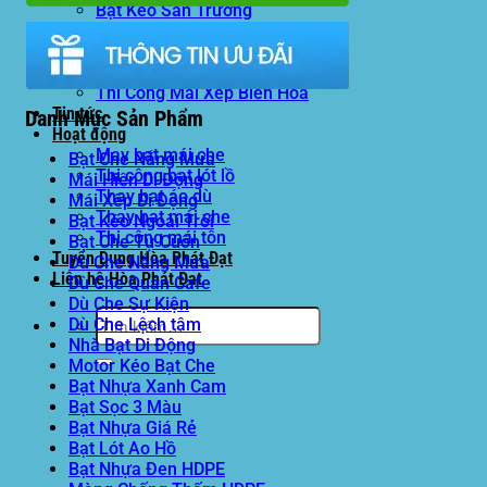
Bạt Kéo Sân Trường
Thi Công Mái Xếp Hà Nội
Thi Công Mái Xếp TPHCM
Thi Công Mái Xếp Bình Dương
Thi Công Mái Xếp Biên Hòa
Tin tức
Danh Mục Sản Phẩm
Hoạt động
May bạt mái che
Bạt Che Nắng Mưa
Thi công bạt lót lồ
Mái Hiên Di Động
Thay bạt áo dù
Mái Xếp Di Động
Thay bạt mái che
Bạt Kéo Ngoài Trời
Thi công mái tôn
Bạt Che Tự Cuốn
Tuyển Dụng Hòa Phát Đạt
Dù Che Nắng Mưa
Liên hệ Hòa Phát Đạt
Dù Che Quán Cafe
Dù Che Sự Kiện
Tìm
Dù Che Lệch tâm
kiếm:
Nhà Bạt Di Động
Motor Kéo Bạt Che
Bạt Nhựa Xanh Cam
Bạt Sọc 3 Màu
Bạt Nhựa Giá Rẻ
Bạt Lót Ao Hồ
Bạt Nhựa Đen HDPE