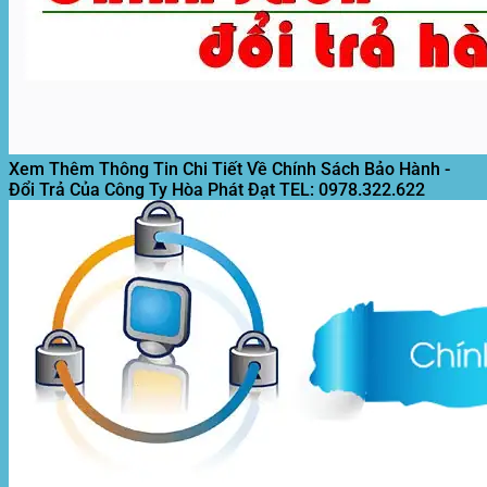
Xem Thêm Thông Tin Chi Tiết Về Chính Sách Bảo Hành -
Đổi Trả Của Công Ty Hòa Phát Đạt
TEL: 0978.322.622