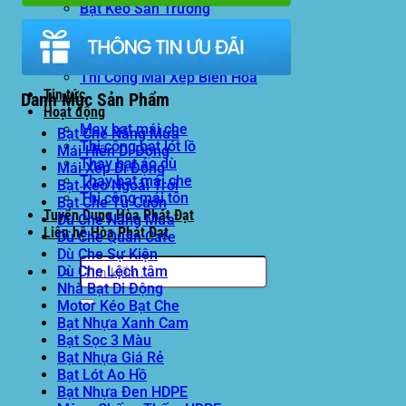
Bạt Kéo Sân Trường
Thi Công Mái Xếp Hà Nội
Thi Công Mái Xếp TPHCM
Thi Công Mái Xếp Bình Dương
Thi Công Mái Xếp Biên Hòa
Tin tức
Danh Mục Sản Phẩm
Hoạt động
May bạt mái che
Bạt Che Nắng Mưa
Thi công bạt lót lồ
Mái Hiên Di Động
Thay bạt áo dù
Mái Xếp Di Động
Thay bạt mái che
Bạt Kéo Ngoài Trời
Thi công mái tôn
Bạt Che Tự Cuốn
Tuyển Dụng Hòa Phát Đạt
Dù Che Nắng Mưa
Liên hệ Hòa Phát Đạt
Dù Che Quán Cafe
Dù Che Sự Kiện
Tìm
Dù Che Lệch tâm
kiếm:
Nhà Bạt Di Động
Motor Kéo Bạt Che
Bạt Nhựa Xanh Cam
Bạt Sọc 3 Màu
Bạt Nhựa Giá Rẻ
Bạt Lót Ao Hồ
Bạt Nhựa Đen HDPE