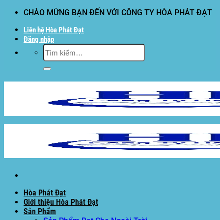
Bỏ
CHÀO MỪNG BẠN ĐẾN VỚI CÔNG TY HÒA PHÁT ĐẠT
qua
Liên hệ Hòa Phát Đạt
nội
Đăng nhập
dung
Tìm
kiếm:
Hòa Phát Đạt
Giới thiệu Hòa Phát Đạt
Sản Phẩm