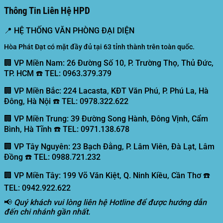
Thông Tin Liên Hệ HPD
📍
HỆ THỐNG VĂN PHÒNG ĐẠI DIỆN
Hòa Phát Đạt có mặt đầy đủ tại 63 tỉnh thành trên toàn quốc.
🏢 VP Miền Nam:
26 Đường Số 10, P. Trường Thọ, Thủ Đức,
TP. HCM ☎️ TEL: 0963.379.379
🏢 VP Miền Bắc:
224 Lacasta, KĐT Văn Phú, P. Phú La, Hà
Đông, Hà Nội ☎️ TEL: 0978.322.622
🏢 VP Miền Trung:
39 Đường Song Hành, Đông Vịnh, Cẩm
Bình, Hà Tĩnh ☎️ TEL: 0971.138.678
🏢 VP Tây Nguyên:
23 Bạch Đằng, P. Lâm Viên, Đà Lạt, Lâm
Đồng ☎️ TEL: 0988.721.232
🏢 VP Miền Tây:
199 Võ Văn Kiệt, Q. Ninh Kiều, Cần Thơ ☎️
TEL: 0942.922.622
📢
Quý khách vui lòng liên hệ Hotline để được hướng dẫn
đến chi nhánh gần nhất.