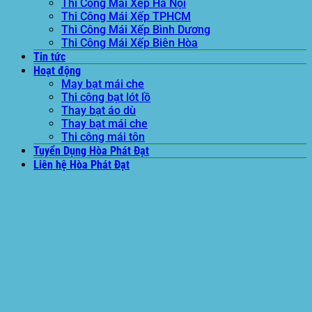
Thi Công Mái Xếp Hà Nội
Thi Công Mái Xếp TPHCM
Thi Công Mái Xếp Bình Dương
Thi Công Mái Xếp Biên Hòa
Tin tức
Hoạt động
May bạt mái che
Thi công bạt lót lồ
Thay bạt áo dù
Thay bạt mái che
Thi công mái tôn
Tuyển Dụng Hòa Phát Đạt
Liên hệ Hòa Phát Đạt