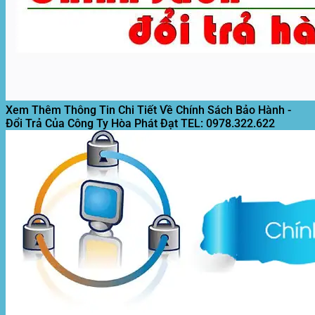
Xem Thêm Thông Tin Chi Tiết Về Chính Sách Bảo Hành -
Đổi Trả Của Công Ty Hòa Phát Đạt
TEL: 0978.322.622