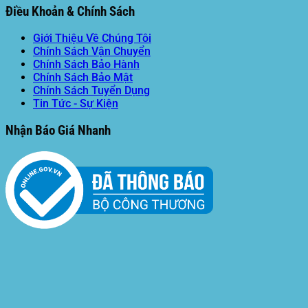
Điều Khoản & Chính Sách
Giới Thiệu Về Chúng Tôi
Chính Sách Vận Chuyển
Chính Sách Bảo Hành
Chính Sách Bảo Mật
Chính Sách Tuyển Dụng
Tin Tức - Sự Kiện
Nhận Báo Giá Nhanh