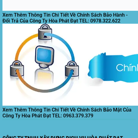
Xem Thêm Thông Tin Chi Tiết Về Chính Sách Bảo Hành -
Đổi Trả Của Công Ty Hòa Phát Đạt
TEL: 0978.322.622
Xem Thêm Thông Tin Chi Tiết Về Chính Sách Bảo Mật Của
Công Ty Hòa Phát Đạt
TEL: 0963.379.379