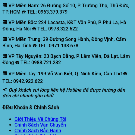
🏢 VP Miền Nam:
26 Đường Số 10, P. Trường Thọ, Thủ Đức,
TP. HCM ☎️ TEL: 0963.379.379
🏢 VP Miền Bắc:
224 Lacasta, KĐT Văn Phú, P. Phú La, Hà
Đông, Hà Nội ☎️ TEL: 0978.322.622
🏢 VP Miền Trung:
39 Đường Song Hành, Đông Vịnh, Cẩm
Bình, Hà Tĩnh ☎️ TEL: 0971.138.678
🏢 VP Tây Nguyên:
23 Bạch Đằng, P. Lâm Viên, Đà Lạt, Lâm
Đồng ☎️ TEL: 0988.721.232
🏢 VP Miền Tây:
199 Võ Văn Kiệt, Q. Ninh Kiều, Cần Thơ ☎️
TEL: 0942.922.622
📢
Quý khách vui lòng liên hệ Hotline để được hướng dẫn
đến chi nhánh gần nhất.
Điều Khoản & Chính Sách
Giới Thiệu Về Chúng Tôi
Chính Sách Vận Chuyển
Chính Sách Bảo Hành