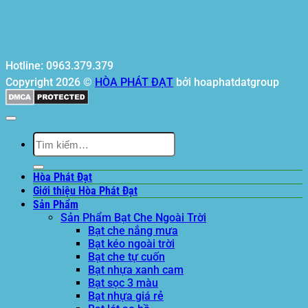
Hotline: 0963.379.379
Copyright 2026 ©
HÒA PHÁT ĐẠT
bởi hoaphatdatgroup
Tìm
kiếm:
Hòa Phát Đạt
Giới thiệu Hòa Phát Đạt
Sản Phẩm
Sản Phẩm Bạt Che Ngoài Trời
Bạt che nắng mưa
Bạt kéo ngoài trời
Bạt che tự cuốn
Bạt nhựa xanh cam
Bạt sọc 3 màu
Bạt nhựa giá rẻ