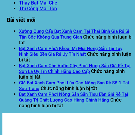
Thay Bạt Mái Che
Thi Công Mái Tôn
Bài viết mới
Xưởng Cung Cấp Bạt Xanh Cam Tại Thái Bình Giá Rẻ Sỉ
Chức năng bình luận bị
Tận Gốc Không Qua Trung Gian
ở
tắt
Xưởng
Bạt Xanh Cam Phơi Khoai Mì Mía Nông Sản Tại Tây
Cung
Chức năng bình luận
Ninh Siêu Bền Giá Rẻ Uy Tín Nhất
Cấp
ở
bị tắt
Bạt
Bạt
Bạt Xanh Cam Che Vườn Cây Phơi Nông Sản Giá Rẻ Tại
Xanh
Xanh
Chức năng bình
Sơn La Uy Tín Chính Hãng Cao Cấp
Cam
Cam
ở
luận bị tắt
Tại
Phơi
Bạt
Giá Bạt Xanh Cam Phơi Lúa Gạo Nông Sản Rẻ Số 1 Tại
Thái
Khoai
Xanh
ở
Chức năng bình luận bị tắt
Sóc Trăng
Bình
Mì
Cam
Giá
Bạt Xanh Cam Phơi Nông Sản Sắn Tiêu Bền Giá Rẻ Tại
Giá
Mía
Che
Bạt
Chức
Quảng Trị Chất Lượng Cao Hàng Chính Hãng
Rẻ
Nông
Vườn
ở
Xanh
năng bình luận bị tắt
Sỉ
Sản
Cây
Bạt
Cam
Tận
Tại
Phơi
Xanh
Phơi
Gốc
Tây
Nông
Cam
Lúa
Không
Ninh
Sản
Phơi
Gạo
Qua
Siêu
Giá
Nông
Nông