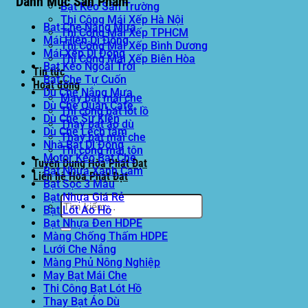
Danh Mục Sản Phẩm
Bạt Kéo Sân Trường
Thi Công Mái Xếp Hà Nội
Bạt Che Nắng Mưa
Thi Công Mái Xếp TPHCM
Mái Hiên Di Động
Thi Công Mái Xếp Bình Dương
Mái Xếp Di Động
Thi Công Mái Xếp Biên Hòa
Bạt Kéo Ngoài Trời
Tin tức
Bạt Che Tự Cuốn
Hoạt động
Dù Che Nắng Mưa
May bạt mái che
Dù Che Quán Cafe
Thi công bạt lót lồ
Dù Che Sự Kiện
Thay bạt áo dù
Dù Che Lệch tâm
Thay bạt mái che
Nhà Bạt Di Động
Thi công mái tôn
Motor Kéo Bạt Che
Tuyển Dụng Hòa Phát Đạt
Bạt Nhựa Xanh Cam
Liên hệ Hòa Phát Đạt
Bạt Sọc 3 Màu
Bạt Nhựa Giá Rẻ
Tìm
Bạt Lót Ao Hồ
kiếm:
Bạt Nhựa Đen HDPE
Màng Chống Thấm HDPE
Lưới Che Nắng
Màng Phủ Nông Nghiệp
May Bạt Mái Che
Thi Công Bạt Lót Hồ
Thay Bạt Áo Dù