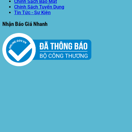
Chính Sách Bảo Mật
Chính Sách Tuyển Dụng
Tin Tức - Sự Kiện
Nhận Báo Giá Nhanh