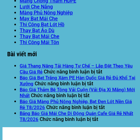
Màng Chống Thấm HDPE
Lưới Che Nắng
Màng Phủ Nông Nghiệp
May Bạt Mái Che
Thi Công Bạt Lót Hồ
Thay Bạt Áo Dù
Thay Bạt Mái Che
Thi Công Mái Tôn
Bài viết mới
Giá Thang Nâng Tải Hàng Tự Chế – Lắp Đặt Theo Yêu
ở
Chức năng bình luận bị tắt
Cầu Giá Rẻ
Giá
Báo Giá Bạt Trắng Xám PE Hàn Quốc Giá Rẻ Đủ Khổ Tại
ở
Thang
Chức năng bình luận bị tắt
Xưởng
Báo
Nâng
Báo Giá Thảm Bê Tông Vải Cuộn (Vải Địa Xi Măng) Mới
ở
Giá
Tải
Chức năng bình luận bị tắt
Nhất
Báo
Bạt
Hàng
Báo Giá Màng Phủ Nông Nghiệp, Bạt Đen Lót Nền Giá
Giá
Trắng
Tự
ở
Chức năng bình luận bị tắt
Rẻ T8/2026
Thảm
Xám
Chế
Báo
Bảng Báo Giá Mái Che Di Động Quán Cafe Giá Rẻ Nhất
Bê
PE
ở
–
Giá
Chức năng bình luận bị tắt
T8/2026
Tông
Hàn
Bảng
Lắp
Màng
Vải
Quốc
Báo
Đặt
Phủ
Cuộn
Giá
Giá
Theo
Nông