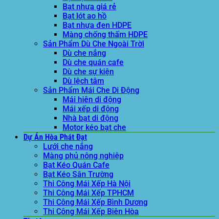
Bạt nhựa giá rẻ
Bạt lót ao hồ
Bạt nhựa đen HDPE
Màng chống thấm HDPE
Sản Phẩm Dù Che Ngoài Trời
Dù che nắng
Dù che quán cafe
Dù che sự kiện
Dù lệch tâm
Sản Phẩm Mái Che Di Động
Mái hiên di động
Mái xếp di động
Nhà bạt di động
Motor kéo bạt che
Dự Án Hòa Phát Đạt
Lưới che nắng
Màng phủ nông nghiệp
Bạt Kéo Quán Cafe
Bạt Kéo Sân Trường
Thi Công Mái Xếp Hà Nội
Thi Công Mái Xếp TPHCM
Thi Công Mái Xếp Bình Dương
Thi Công Mái Xếp Biên Hòa