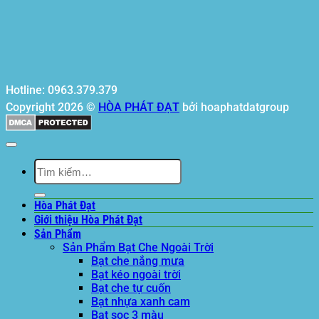
Hotline: 0963.379.379
Copyright 2026 ©
HÒA PHÁT ĐẠT
bởi hoaphatdatgroup
Tìm
kiếm:
Hòa Phát Đạt
Giới thiệu Hòa Phát Đạt
Sản Phẩm
Sản Phẩm Bạt Che Ngoài Trời
Bạt che nắng mưa
Bạt kéo ngoài trời
Bạt che tự cuốn
Bạt nhựa xanh cam
Bạt sọc 3 màu