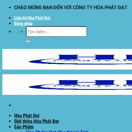
Bỏ
CHÀO MỪNG BẠN ĐẾN VỚI CÔNG TY HÒA PHÁT ĐẠT
qua
Liên hệ Hòa Phát Đạt
nội
Đăng nhập
dung
Tìm
kiếm:
Hòa Phát Đạt
Giới thiệu Hòa Phát Đạt
Sản Phẩm