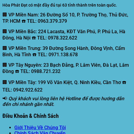
Hòa Phát Đạt có mặt đầy đủ tại 63 tỉnh thành trên toàn quốc.
🏢 VP Miền Nam:
26 Đường Số 10, P. Trường Thọ, Thủ Đức,
TP. HCM ☎️ TEL: 0963.379.379
🏢 VP Miền Bắc:
224 Lacasta, KĐT Văn Phú, P. Phú La, Hà
Đông, Hà Nội ☎️ TEL: 0978.322.622
🏢 VP Miền Trung:
39 Đường Song Hành, Đông Vịnh, Cẩm
Bình, Hà Tĩnh ☎️ TEL: 0971.138.678
🏢 VP Tây Nguyên:
23 Bạch Đằng, P. Lâm Viên, Đà Lạt, Lâm
Đồng ☎️ TEL: 0988.721.232
🏢 VP Miền Tây:
199 Võ Văn Kiệt, Q. Ninh Kiều, Cần Thơ ☎️
TEL: 0942.922.622
📢
Quý khách vui lòng liên hệ Hotline để được hướng dẫn
đến chi nhánh gần nhất.
Điều Khoản & Chính Sách
Giới Thiệu Về Chúng Tôi
Chính Sách Vận Chuyển