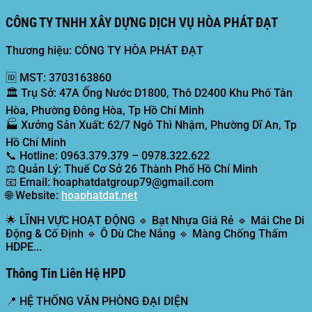
CÔNG TY TNHH XÂY DỰNG DỊCH VỤ HÒA PHÁT ĐẠT
Thương hiệu: CÔNG TY HÒA PHÁT ĐẠT
🆔
MST:
3703163860
🏛️
Trụ Sở:
47A Ống Nước D1800, Thô D2400 Khu Phố Tân
Hòa, Phường Đông Hòa, Tp Hồ Chí Minh
🏭
Xưởng Sản Xuất:
62/7 Ngô Thì Nhậm, Phường Dĩ An, Tp
Hồ Chí Minh
📞
Hotline:
0963.379.379 – 0978.322.622
⚖️
Quản Lý:
Thuế Cơ Sở 26 Thành Phố Hồ Chí Minh
📧
Email:
hoaphatdatgroup79@gmail.com
🌐
Website:
hoaphatdat.net
🌟
LĨNH VỰC HOẠT ĐỘNG
🔹 Bạt Nhựa Giá Rẻ 🔹 Mái Che Di
Động & Cố Định 🔹 Ô Dù Che Nắng 🔹 Màng Chống Thấm
HDPE...
Thông Tin Liên Hệ HPD
📍
HỆ THỐNG VĂN PHÒNG ĐẠI DIỆN