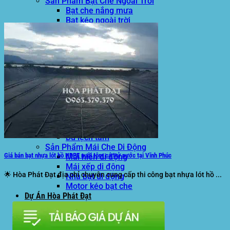
Sản Phẩm Bạt Che Ngoài Trời
Bạt che nắng mưa
Bạt kéo ngoài trời
Bạt che tự cuốn
Bạt nhựa xanh cam
Bạt sọc 3 màu
Bạt nhựa giá rẻ
Bạt lót ao hồ
Bạt nhựa đen HDPE
Màng chống thấm HDPE
Sản Phẩm Dù Che Ngoài Trời
Dù che nắng
Dù che quán cafe
Dù che sự kiện
Dù lệch tâm
Sản Phẩm Mái Che Di Động
Giá bán bạt nhựa lót hồ HDPE nuôi tôm cá trử nước tại Vĩnh Phúc
Mái hiên di động
Mái xếp di động
🌟 Hòa Phát Đạt địa chỉ chuyên cung cấp thi công bạt nhựa lót hồ ...
Nhà bạt di động
Motor kéo bạt che
Dự Án Hòa Phát Đạt
Lưới che nắng
Màng phủ nông nghiệp
Bạt Kéo Quán Cafe