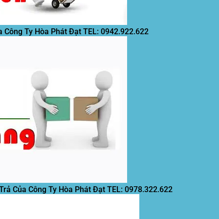
Tại
1
Cầu
Rẻ
Siêu
Tuyên
Tại
Uy
Uy
Bền
Quang
Vĩnh
Tín
Tín
Tại
Uy
Long
Giá
Chất
Trà
a Công Ty Hòa Phát Đạt
TEL: 0942.922.622
Tín
Uy
Rẻ
Lượng
Vinh
Giá
Tín
Tại
Nhất
Uy
Rẻ
Chính
Kho
Tín
Hãng
Chất
Lượng
Nhất
 Trả Của Công Ty Hòa Phát Đạt
TEL: 0978.322.622