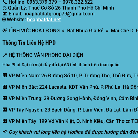
📞
Hotline:
0963.379.379 – 0978.322.622
⚖️
Quản Lý:
Thuế Cơ Sở 26 Thành Phố Hồ Chí Minh
📧
Email:
hoaphatdatgroup79@gmail.com
🌐
Website:
hoaphatdat.net
🌟
LĨNH VỰC HOẠT ĐỘNG
🔹 Bạt Nhựa Giá Rẻ 🔹 Mái Che Di
Thông Tin Liên Hệ HPD
📍
HỆ THỐNG VĂN PHÒNG ĐẠI DIỆN
Hòa Phát Đạt có mặt đầy đủ tại 63 tỉnh thành trên toàn quốc.
🏢 VP Miền Nam:
26 Đường Số 10, P. Trường Thọ, Thủ Đức, T
🏢 VP Miền Bắc:
224 Lacasta, KĐT Văn Phú, P. Phú La, Hà Đôn
🏢 VP Miền Trung:
39 Đường Song Hành, Đông Vịnh, Cẩm Bình
🏢 VP Tây Nguyên:
23 Bạch Đằng, P. Lâm Viên, Đà Lạt, Lâm Đ
🏢 VP Miền Tây:
199 Võ Văn Kiệt, Q. Ninh Kiều, Cần Thơ ☎️ T
📢
Quý khách vui lòng liên hệ Hotline để được hướng dẫn đến