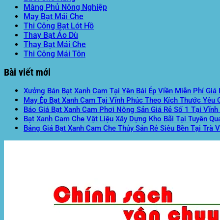
Màng Phủ Nông Nghiệp
May Bạt Mái Che
Thi Công Bạt Lót Hồ
Thay Bạt Áo Dù
Thay Bạt Mái Che
Thi Công Mái Tôn
Bài viết mới
Xưởng Bán Bạt Xanh Cam Tại Yên Bái Ép Viền Miễn Phí Giá 
May Ép Bạt Xanh Cam Tại Vĩnh Phúc Theo Kích Thước Yêu C
Báo Giá Bạt Xanh Cam Phơi Nông Sản Giá Rẻ Số 1 Tại Vĩnh
Bạt Xanh Cam Che Vật Liệu Xây Dựng Kho Bãi Tại Tuyên Qua
Bảng Giá Bạt Xanh Cam Che Thủy Sản Rẻ Siêu Bền Tại Trà V