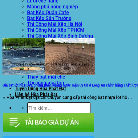
Lưới che nắng
Màng phủ nông nghiệp
Bạt Kéo Quán Cafe
Bạt Kéo Sân Trường
Thi Công Mái Xếp Hà Nội
Thi Công Mái Xếp TPHCM
Thi Công Mái Xếp Bình Dương
Thi Công Mái Xếp Biên Hòa
Tin tức
Hoạt động
May bạt mái che
Thi công bạt lót lồ
Thay bạt áo dù
Thay bạt mái che
Thi công mái tôn
Giá bạt lót hồ HDPE chống phèn kháng nước mặn uy tín ở Long An chính hãng chất lượ
Tuyển Dụng Hòa Phát Đạt
Liên hệ Hòa Phát Đạt
⭐ Hòa Phát Đạt địa chỉ chuyên cung cấp thi công bạt nhựa lót hồ ...
Tìm
kiếm: