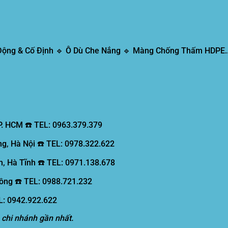
 Động & Cố Định 🔹 Ô Dù Che Nắng 🔹 Màng Chống Thấm HDPE..
P. HCM ☎️ TEL: 0963.379.379
g, Hà Nội ☎️ TEL: 0978.322.622
, Hà Tĩnh ☎️ TEL: 0971.138.678
ồng ☎️ TEL: 0988.721.232
EL: 0942.922.622
 chi nhánh gần nhất.