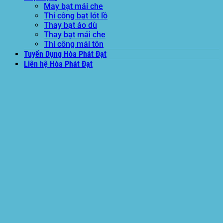
May bạt mái che
Thi công bạt lót lồ
Thay bạt áo dù
Thay bạt mái che
Thi công mái tôn
Tuyển Dụng Hòa Phát Đạt
Liên hệ Hòa Phát Đạt