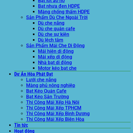
Bạt lót ao hồ
Bạt nhựa đen HDPE
Màng chống thấm HDPE
Sản Phẩm Dù Che Ngoài Trời
Dù che nắng
Dù che quán cafe
Dù che sự kiện
Dù lệch tâm
Sản Phẩm Mái Che Di Động
Mái hiên di động
Mái xếp di động
Nhà bạt di động
Motor kéo bạt che
Dự Án Hòa Phát Đạt
Lưới che nắng
Màng phủ nông nghiệp
Bạt Kéo Quán Cafe
Bạt Kéo Sân Trường
Thi Công Mái Xếp Hà Nội
Thi Công Mái Xếp TPHCM
Thi Công Mái Xếp Bình Dương
Thi Công Mái Xếp Biên Hòa
Tin tức
Hoạt động