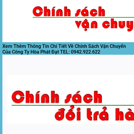
Chất
Uy
Số
Che
Kho
Lượng
Tín
1
Thủy
Bãi
Nhất
Giá
Tại
Sản
Tại
Rẻ
Vĩnh
Rẻ
Tuyên
Tại
Long
Siêu
Quang
Kho
Uy
Bền
Uy
Tín
Tại
Tín
Chính
Trà
Giá
Xem Thêm Thông Tin Chi Tiết Về Chính Sách Vận Chuyển
Hãng
Vinh
Rẻ
Của Công Ty Hòa Phát Đạt
TEL: 0942.922.622
Uy
Tín
Chất
Lượng
Nhất