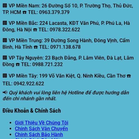
🏢 VP Miền Nam:
26 Đường Số 10, P. Trường Thọ, Thủ Đức,
TP. HCM ☎️ TEL: 0963.379.379
🏢 VP Miền Bắc:
224 Lacasta, KĐT Văn Phú, P. Phú La, Hà
Đông, Hà Nội ☎️ TEL: 0978.322.622
🏢 VP Miền Trung:
39 Đường Song Hành, Đông Vịnh, Cẩm
Bình, Hà Tĩnh ☎️ TEL: 0971.138.678
🏢 VP Tây Nguyên:
23 Bạch Đằng, P. Lâm Viên, Đà Lạt, Lâm
Đồng ☎️ TEL: 0988.721.232
🏢 VP Miền Tây:
199 Võ Văn Kiệt, Q. Ninh Kiều, Cần Thơ ☎️
TEL: 0942.922.622
📢
Quý khách vui lòng liên hệ Hotline để được hướng dẫn
đến chi nhánh gần nhất.
Điều Khoản & Chính Sách
Giới Thiệu Về Chúng Tôi
Chính Sách Vận Chuyển
Chính Sách Bảo Hành