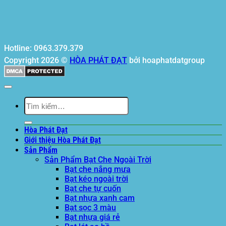
Hotline: 0963.379.379
Copyright 2026 ©
HÒA PHÁT ĐẠT
bởi hoaphatdatgroup
Tìm
kiếm:
Hòa Phát Đạt
Giới thiệu Hòa Phát Đạt
Sản Phẩm
Sản Phẩm Bạt Che Ngoài Trời
Bạt che nắng mưa
Bạt kéo ngoài trời
Bạt che tự cuốn
Bạt nhựa xanh cam
Bạt sọc 3 màu
Bạt nhựa giá rẻ