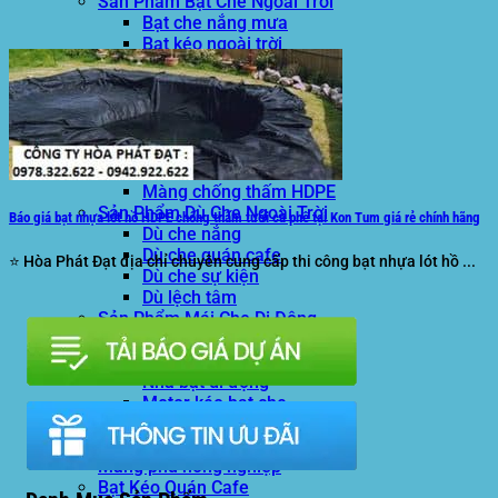
Sản Phẩm Bạt Che Ngoài Trời
Bạt che nắng mưa
Bạt kéo ngoài trời
Bạt che tự cuốn
Bạt nhựa xanh cam
Bạt sọc 3 màu
Bạt nhựa giá rẻ
Bạt lót ao hồ
Bạt nhựa đen HDPE
Màng chống thấm HDPE
Sản Phẩm Dù Che Ngoài Trời
Báo giá bạt nhựa lót hồ HDPE chống thấm tưới cà phê tại Kon Tum giá rẻ chính hãng
Dù che nắng
Dù che quán cafe
⭐ Hòa Phát Đạt địa chỉ chuyên cung cấp thi công bạt nhựa lót hồ ...
Dù che sự kiện
Dù lệch tâm
Sản Phẩm Mái Che Di Động
Mái hiên di động
Mái xếp di động
Nhà bạt di động
Motor kéo bạt che
Dự Án Hòa Phát Đạt
Lưới che nắng
Màng phủ nông nghiệp
Bạt Kéo Quán Cafe