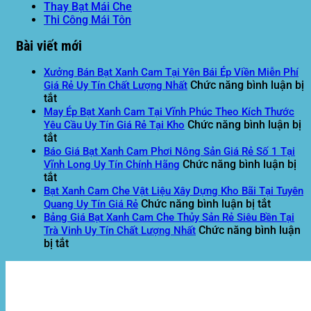
Thay Bạt Mái Che
Thi Công Mái Tôn
Bài viết mới
Xưởng Bán Bạt Xanh Cam Tại Yên Bái Ép Viền Miễn Phí
Chức năng bình luận bị
Giá Rẻ Uy Tín Chất Lượng Nhất
ở
tắt
Xưởng
May Ép Bạt Xanh Cam Tại Vĩnh Phúc Theo Kích Thước
Bán
Chức năng bình luận bị
Yêu Cầu Uy Tín Giá Rẻ Tại Kho
Bạt
ở
tắt
Xanh
May
Báo Giá Bạt Xanh Cam Phơi Nông Sản Giá Rẻ Số 1 Tại
Cam
Ép
Chức năng bình luận bị
Vĩnh Long Uy Tín Chính Hãng
Tại
Bạt
ở
tắt
Yên
Xanh
Báo
Bạt Xanh Cam Che Vật Liệu Xây Dựng Kho Bãi Tại Tuyên
Bái
Cam
Giá
ở
Chức năng bình luận bị tắt
Quang Uy Tín Giá Rẻ
Ép
Tại
Bạt
Bạt
Bảng Giá Bạt Xanh Cam Che Thủy Sản Rẻ Siêu Bền Tại
Viền
Vĩnh
Xanh
Xanh
Chức năng bình luận
Trà Vinh Uy Tín Chất Lượng Nhất
Miễn
Phúc
Cam
ở
Cam
bị tắt
Phí
Theo
Phơi
Bảng
Che
Giá
Kích
Nông
Giá
Vật
Rẻ
Thước
Sản
Bạt
Liệu
Uy
Yêu
Giá
Xanh
Xây
Tín
Cầu
Rẻ
Cam
Dựng