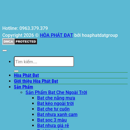
Hotline: 0963.379.379
Copyright 2026 ©
HÒA PHÁT ĐẠT
bởi hoaphatdatgroup
Tìm
kiếm:
Hòa Phát Đạt
Giới thiệu Hòa Phát Đạt
Sản Phẩm
Sản Phẩm Bạt Che Ngoài Trời
Bạt che nắng mưa
Bạt kéo ngoài trời
Bạt che tự cuốn
Bạt nhựa xanh cam
Bạt sọc 3 màu
Bạt nhựa giá rẻ