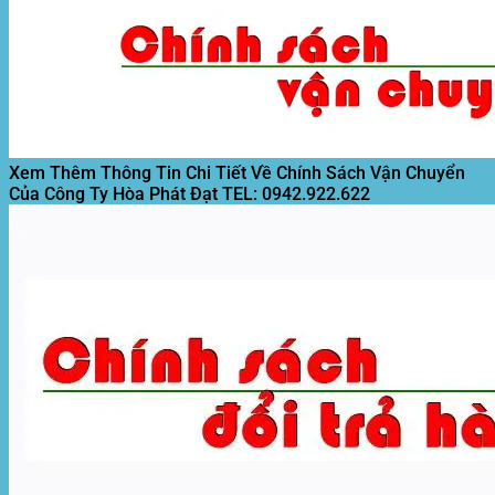
Chất
Uy
Số
Che
Kho
Lượng
Tín
1
Thủy
Bãi
Nhất
Giá
Tại
Sản
Tại
Rẻ
Vĩnh
Rẻ
Tuyên
Tại
Long
Siêu
Quang
Kho
Uy
Bền
Uy
Tín
Tại
Tín
Chính
Trà
Giá
Xem Thêm Thông Tin Chi Tiết Về Chính Sách Vận Chuyển
Hãng
Vinh
Rẻ
Của Công Ty Hòa Phát Đạt
TEL: 0942.922.622
Uy
Tín
Chất
Lượng
Nhất