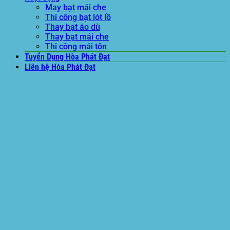
May bạt mái che
Thi công bạt lót lồ
Thay bạt áo dù
Thay bạt mái che
Thi công mái tôn
Tuyển Dụng Hòa Phát Đạt
Liên hệ Hòa Phát Đạt