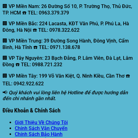
🏢 VP Miền Nam:
26 Đường Số 10, P. Trường Thọ, Thủ Đức,
TP. HCM ☎️ TEL: 0963.379.379
🏢 VP Miền Bắc:
224 Lacasta, KĐT Văn Phú, P. Phú La, Hà
Đông, Hà Nội ☎️ TEL: 0978.322.622
🏢 VP Miền Trung:
39 Đường Song Hành, Đông Vịnh, Cẩm
Bình, Hà Tĩnh ☎️ TEL: 0971.138.678
🏢 VP Tây Nguyên:
23 Bạch Đằng, P. Lâm Viên, Đà Lạt, Lâm
Đồng ☎️ TEL: 0988.721.232
🏢 VP Miền Tây:
199 Võ Văn Kiệt, Q. Ninh Kiều, Cần Thơ ☎️
TEL: 0942.922.622
📢
Quý khách vui lòng liên hệ Hotline để được hướng dẫn
đến chi nhánh gần nhất.
Điều Khoản & Chính Sách
Giới Thiệu Về Chúng Tôi
Chính Sách Vận Chuyển
Chính Sách Bảo Hành