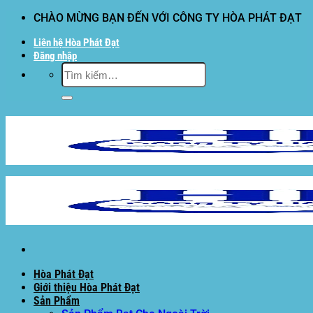
Bỏ
CHÀO MỪNG BẠN ĐẾN VỚI CÔNG TY HÒA PHÁT ĐẠT
qua
Liên hệ Hòa Phát Đạt
nội
Đăng nhập
dung
Tìm
kiếm:
Hòa Phát Đạt
Giới thiệu Hòa Phát Đạt
Sản Phẩm