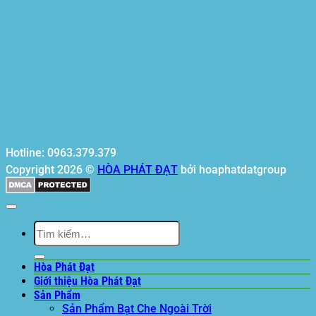
Hotline: 0963.379.379
Copyright 2026 ©
HÒA PHÁT ĐẠT
bởi hoaphatdatgroup
Tìm
kiếm:
Hòa Phát Đạt
Giới thiệu Hòa Phát Đạt
Sản Phẩm
Sản Phẩm Bạt Che Ngoài Trời