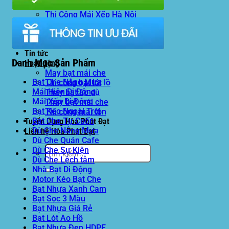
Bạt Kéo Sân Trường
Thi Công Mái Xếp Hà Nội
Thi Công Mái Xếp TPHCM
Thi Công Mái Xếp Bình Dương
Thi Công Mái Xếp Biên Hòa
Tin tức
Danh Mục Sản Phẩm
Hoạt động
May bạt mái che
Bạt Che Nắng Mưa
Thi công bạt lót lồ
Mái Hiên Di Động
Thay bạt áo dù
Mái Xếp Di Động
Thay bạt mái che
Bạt Kéo Ngoài Trời
Thi công mái tôn
Bạt Che Tự Cuốn
Tuyển Dụng Hòa Phát Đạt
Dù Che Nắng Mưa
Liên hệ Hòa Phát Đạt
Dù Che Quán Cafe
Tìm
Dù Che Sự Kiện
kiếm:
Dù Che Lệch tâm
Nhà Bạt Di Động
Motor Kéo Bạt Che
Bạt Nhựa Xanh Cam
Bạt Sọc 3 Màu
Bạt Nhựa Giá Rẻ
Bạt Lót Ao Hồ
Bạt Nhựa Đen HDPE