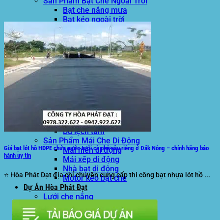
Sản Phẩm Bạt Che Ngoài Trời
Bạt che nắng mưa
Bạt kéo ngoài trời
Bạt che tự cuốn
Bạt nhựa xanh cam
Bạt sọc 3 màu
Bạt nhựa giá rẻ
Bạt lót ao hồ
Bạt nhựa đen HDPE
Màng chống thấm HDPE
Sản Phẩm Dù Che Ngoài Trời
Dù che nắng
Dù che quán cafe
Dù che sự kiện
Dù lệch tâm
Sản Phẩm Mái Che Di Động
Giá bạt lót hồ HDPE chứa nước tưới cà phê sầu riêng ở Đắk Nông – chính hãng bảo
Mái hiên di động
hành uy tín
Mái xếp di động
Nhà bạt di động
⭐ Hòa Phát Đạt địa chỉ chuyên cung cấp thi công bạt nhựa lót hồ ...
Motor kéo bạt che
Dự Án Hòa Phát Đạt
Lưới che nắng
Màng phủ nông nghiệp
Bạt Kéo Quán Cafe