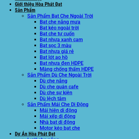
Giới thiệu Hòa Phát Đạt
Sản Phẩm
Sản Phẩm Bạt Che Ngoài Trời
Bạt che nắng mưa
Bạt kéo ngoài trời
Bạt che tự cuốn
Bạt nhựa xanh cam
Bạt sọc 3 màu
Bạt nhựa giá rẻ
Bạt lót ao hồ
Bạt nhựa đen HDPE
Màng chống thấm HDPE
Sản Phẩm Dù Che Ngoài Trời
Dù che nắng
Dù che quán cafe
Dù che sự kiện
Dù lệch tâm
Sản Phẩm Mái Che Di Động
Mái hiên di động
Mái xếp di động
Nhà bạt di động
Motor kéo bạt che
Dự Án Hòa Phát Đạt