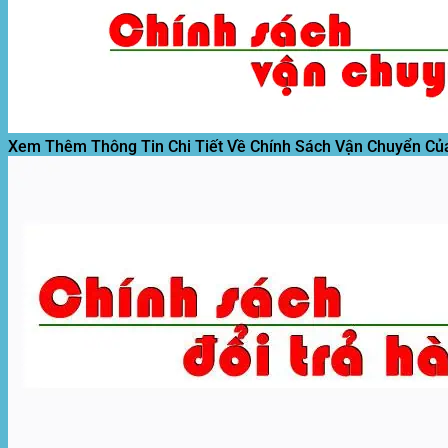
Xem Thêm Thông Tin Chi Tiết Về Chính Sách Vận Chuyển Củ