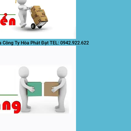
Xây
Sản
Theo
Viền
Che
Dựng
Giá
Kích
Miễn
Thủy
Kho
Rẻ
Thước
Phí
Sản
Bãi
Số
Yêu
Giá
Rẻ
Tại
1
Cầu
Rẻ
Siêu
Tuyên
Tại
Uy
Uy
Bền
Quang
Vĩnh
Tín
Tín
Tại
Uy
Long
Giá
Chất
Trà
a Công Ty Hòa Phát Đạt
TEL: 0942.922.622
Tín
Uy
Rẻ
Lượng
Vinh
Giá
Tín
Tại
Nhất
Uy
Rẻ
Chính
Kho
Tín
Hãng
Chất
Lượng
Nhất