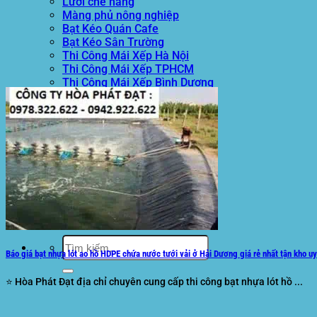
Lưới che nắng
Màng phủ nông nghiệp
Bạt Kéo Quán Cafe
Bạt Kéo Sân Trường
Thi Công Mái Xếp Hà Nội
Thi Công Mái Xếp TPHCM
Thi Công Mái Xếp Bình Dương
Thi Công Mái Xếp Biên Hòa
Tin tức
Hoạt động
May bạt mái che
Thi công bạt lót lồ
Thay bạt áo dù
Thay bạt mái che
Thi công mái tôn
Tuyển Dụng Hòa Phát Đạt
Liên hệ Hòa Phát Đạt
Tìm
kiếm:
Báo giá bạt nhựa lót ao hồ HDPE chứa nước tưới vải ở Hải Dương giá rẻ nhất tận kho uy
⭐ Hòa Phát Đạt địa chỉ chuyên cung cấp thi công bạt nhựa lót hồ ...