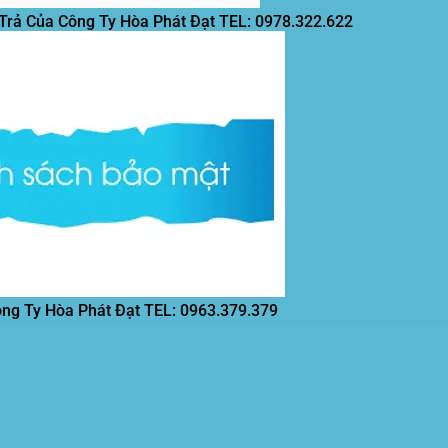
 Trả Của Công Ty Hòa Phát Đạt
TEL: 0978.322.622
ông Ty Hòa Phát Đạt
TEL: 0963.379.379