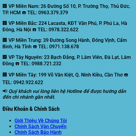
🏢 VP Miền Nam:
26 Đường Số 10, P. Trường Thọ, Thủ Đức,
TP. HCM ☎️ TEL: 0963.379.379
🏢 VP Miền Bắc:
224 Lacasta, KĐT Văn Phú, P. Phú La, Hà
Đông, Hà Nội ☎️ TEL: 0978.322.622
🏢 VP Miền Trung:
39 Đường Song Hành, Đông Vịnh, Cẩm
Bình, Hà Tĩnh ☎️ TEL: 0971.138.678
🏢 VP Tây Nguyên:
23 Bạch Đằng, P. Lâm Viên, Đà Lạt, Lâm
Đồng ☎️ TEL: 0988.721.232
🏢 VP Miền Tây:
199 Võ Văn Kiệt, Q. Ninh Kiều, Cần Thơ ☎️
TEL: 0942.922.622
📢
Quý khách vui lòng liên hệ Hotline để được hướng dẫn
đến chi nhánh gần nhất.
Điều Khoản & Chính Sách
Giới Thiệu Về Chúng Tôi
Chính Sách Vận Chuyển
Chính Sách Bảo Hành