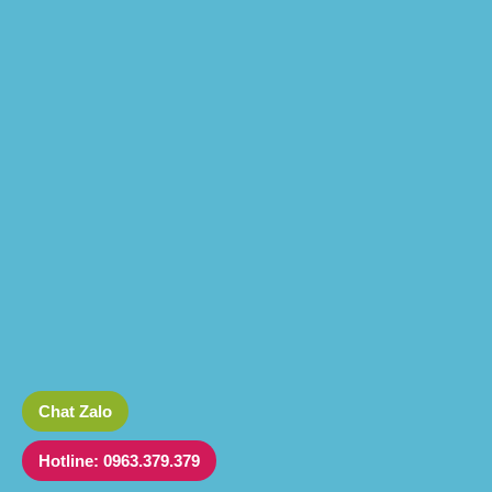
Chat Zalo
Hotline: 0963.379.379