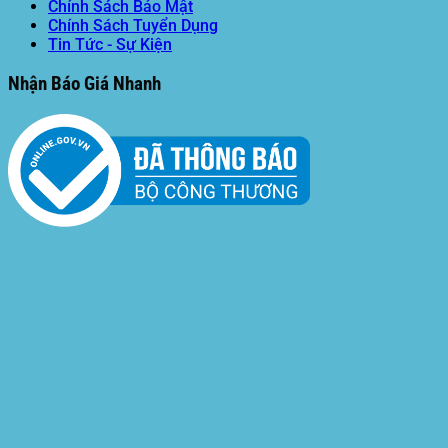
Chính Sách Bảo Mật
Chính Sách Tuyển Dụng
Tin Tức - Sự Kiện
Nhận Báo Giá Nhanh