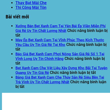
Thay Bạt Mái Che
Thi Công Mái Tôn
Bài viết mới
Xưởng Bán Bạt Xanh Cam Tại Yên Bái Ép Viền Miễn Phí
Chức năng bình luận bị
Giá Rẻ Uy Tín Chất Lượng Nhất
ở
tắt
Xưởng
May Ép Bạt Xanh Cam Tại Vĩnh Phúc Theo Kích Thước
Bán
Chức năng bình luận bị
Yêu Cầu Uy Tín Giá Rẻ Tại Kho
Bạt
ở
tắt
Xanh
May
Báo Giá Bạt Xanh Cam Phơi Nông Sản Giá Rẻ Số 1 Tại
Cam
Ép
Chức năng bình luận bị
Vĩnh Long Uy Tín Chính Hãng
Tại
Bạt
ở
tắt
Yên
Xanh
Báo
Bạt Xanh Cam Che Vật Liệu Xây Dựng Kho Bãi Tại Tuyên
Bái
Cam
Giá
ở
Chức năng bình luận bị tắt
Quang Uy Tín Giá Rẻ
Ép
Tại
Bạt
Bạt
Bảng Giá Bạt Xanh Cam Che Thủy Sản Rẻ Siêu Bền Tại
Viền
Vĩnh
Xanh
Xanh
Chức năng bình luận
Trà Vinh Uy Tín Chất Lượng Nhất
Miễn
Phúc
Cam
ở
Cam
bị tắt
Phí
Theo
Phơi
Bảng
Che
Giá
Kích
Nông
Giá
Vật
Rẻ
Thước
Sản
Bạt
Liệu
Uy
Yêu
Giá
Xanh
Xây
Tín
Cầu
Rẻ
Cam
Dựng