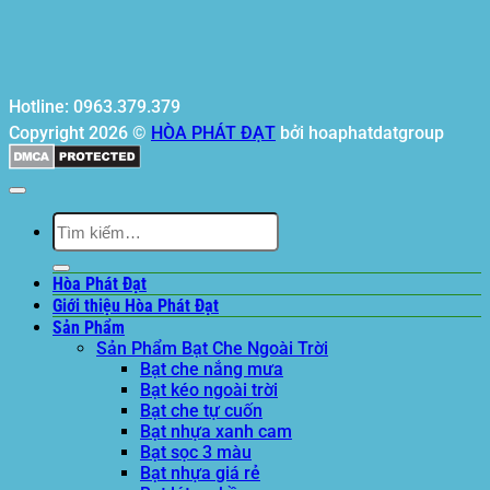
Hotline: 0963.379.379
Copyright 2026 ©
HÒA PHÁT ĐẠT
bởi hoaphatdatgroup
Tìm
kiếm:
Hòa Phát Đạt
Giới thiệu Hòa Phát Đạt
Sản Phẩm
Sản Phẩm Bạt Che Ngoài Trời
Bạt che nắng mưa
Bạt kéo ngoài trời
Bạt che tự cuốn
Bạt nhựa xanh cam
Bạt sọc 3 màu
Bạt nhựa giá rẻ