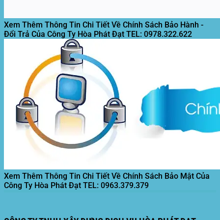
Xem Thêm Thông Tin Chi Tiết Về Chính Sách Bảo Hành -
Đổi Trả Của Công Ty Hòa Phát Đạt
TEL: 0978.322.622
Xem Thêm Thông Tin Chi Tiết Về Chính Sách Bảo Mật Của
Công Ty Hòa Phát Đạt
TEL: 0963.379.379