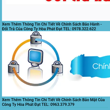
Xem Thêm Thông Tin Chi Tiết Về Chính Sách Bảo Hành -
Đổi Trả Của Công Ty Hòa Phát Đạt
TEL: 0978.322.622
Xem Thêm Thông Tin Chi Tiết Về Chính Sách Bảo Mật Của
Công Ty Hòa Phát Đạt
TEL: 0963.379.379