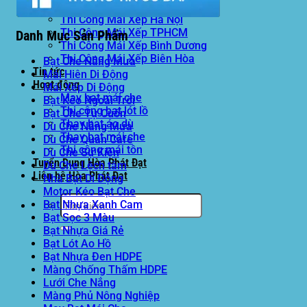
Bạt Kéo Sân Trường
Thi Công Mái Xếp Hà Nội
Thi Công Mái Xếp TPHCM
Danh Mục Sản Phẩm
Thi Công Mái Xếp Bình Dương
Thi Công Mái Xếp Biên Hòa
Bạt Che Nắng Mưa
Tin tức
Mái Hiên Di Động
Hoạt động
Mái Xếp Di Động
May bạt mái che
Bạt Kéo Ngoài Trời
Thi công bạt lót lồ
Bạt Che Tự Cuốn
Thay bạt áo dù
Dù Che Nắng Mưa
Thay bạt mái che
Dù Che Quán Cafe
Thi công mái tôn
Dù Che Sự Kiện
Tuyển Dụng Hòa Phát Đạt
Dù Che Lệch tâm
Liên hệ Hòa Phát Đạt
Nhà Bạt Di Động
Motor Kéo Bạt Che
Tìm
Bạt Nhựa Xanh Cam
kiếm:
Bạt Sọc 3 Màu
Bạt Nhựa Giá Rẻ
Bạt Lót Ao Hồ
Bạt Nhựa Đen HDPE
Màng Chống Thấm HDPE
Lưới Che Nắng
Màng Phủ Nông Nghiệp