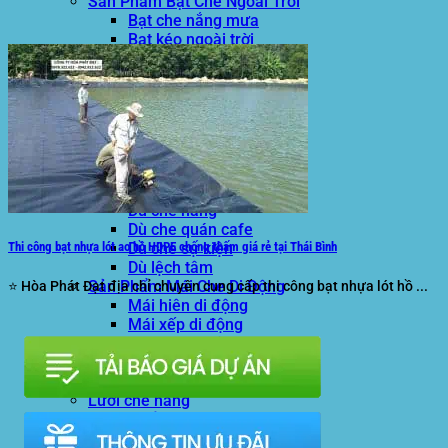
Sản Phẩm Bạt Che Ngoài Trời
Bạt che nắng mưa
Bạt kéo ngoài trời
Bạt che tự cuốn
Bạt nhựa xanh cam
Bạt sọc 3 màu
Bạt nhựa giá rẻ
Bạt lót ao hồ
Bạt nhựa đen HDPE
Màng chống thấm HDPE
Sản Phẩm Dù Che Ngoài Trời
Dù che nắng
Dù che quán cafe
Dù che sự kiện
Thi công bạt nhựa lót ao hồ HDPE chống thấm giá rẻ tại Thái Bình
Dù lệch tâm
Sản Phẩm Mái Che Di Động
⭐ Hòa Phát Đạt địa chỉ chuyên cung cấp thi công bạt nhựa lót hồ ...
Mái hiên di động
Mái xếp di động
Nhà bạt di động
Motor kéo bạt che
Dự Án Hòa Phát Đạt
Lưới che nắng
Màng phủ nông nghiệp
Bạt Kéo Quán Cafe