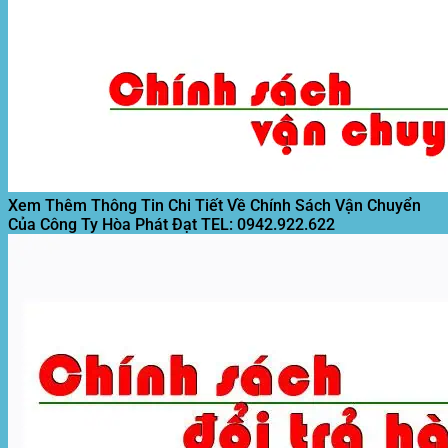
Rẻ
Thước
Sản
Bạt
Liệu
Uy
Yêu
Giá
Xanh
Xây
Tín
Cầu
Rẻ
Cam
Dựng
Chất
Uy
Số
Che
Kho
Lượng
Tín
1
Thủy
Bãi
Nhất
Giá
Tại
Sản
Tại
Rẻ
Vĩnh
Rẻ
Tuyên
Tại
Long
Siêu
Quang
Kho
Uy
Bền
Uy
Tín
Tại
Tín
Chính
Trà
Giá
Xem Thêm Thông Tin Chi Tiết Về Chính Sách Vận Chuyển
Hãng
Vinh
Rẻ
Của Công Ty Hòa Phát Đạt
TEL: 0942.922.622
Uy
Tín
Chất
Lượng
Nhất