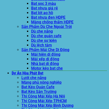
Bạt sọc 3 màu
Bạt nhựa giá rẻ
Bạt lót ao hồ
Bạt nhựa đen HDPE
Màng chống thấm HDPE
Sản Phẩm Dù Che Ngoài Trời
Dù che nắng
Dù che quán cafe
Dù che sự kiện
Dù lệch tâm
Sản Phẩm Mái Che Di Động
Mái hiên di động
Mái xếp di động
Nhà bạt di động
Motor kéo bạt che
Dự Án Hòa Phát Đạt
Lưới che nắng
Màng phủ nông nghiệp
Bạt Kéo Quán Cafe
Bạt Kéo Sân Trường
Thi Công Mái Xếp Hà Nội
Thi Công Mái Xếp TPHCM
Thi Công Mái Xếp Bình Dương