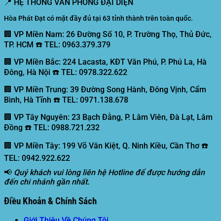
📍
HỆ THỐNG VĂN PHÒNG ĐẠI DIỆN
Hòa Phát Đạt có mặt đầy đủ tại 63 tỉnh thành trên toàn quốc.
🏢 VP Miền Nam:
26 Đường Số 10, P. Trường Thọ, Thủ Đức,
TP. HCM ☎️ TEL: 0963.379.379
🏢 VP Miền Bắc:
224 Lacasta, KĐT Văn Phú, P. Phú La, Hà
Đông, Hà Nội ☎️ TEL: 0978.322.622
🏢 VP Miền Trung:
39 Đường Song Hành, Đông Vịnh, Cẩm
Bình, Hà Tĩnh ☎️ TEL: 0971.138.678
🏢 VP Tây Nguyên:
23 Bạch Đằng, P. Lâm Viên, Đà Lạt, Lâm
Đồng ☎️ TEL: 0988.721.232
🏢 VP Miền Tây:
199 Võ Văn Kiệt, Q. Ninh Kiều, Cần Thơ ☎️
TEL: 0942.922.622
📢
Quý khách vui lòng liên hệ Hotline để được hướng dẫn
đến chi nhánh gần nhất.
Điều Khoản & Chính Sách
Giới Thiệu Về Chúng Tôi