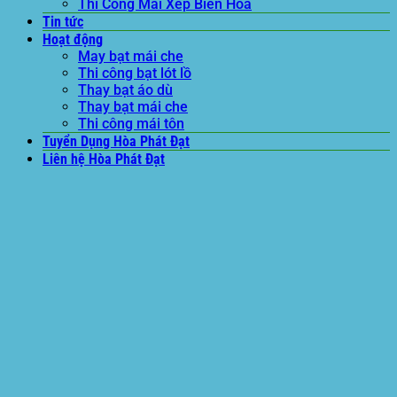
Thi Công Mái Xếp Biên Hòa
Tin tức
Hoạt động
May bạt mái che
Thi công bạt lót lồ
Thay bạt áo dù
Thay bạt mái che
Thi công mái tôn
Tuyển Dụng Hòa Phát Đạt
Liên hệ Hòa Phát Đạt