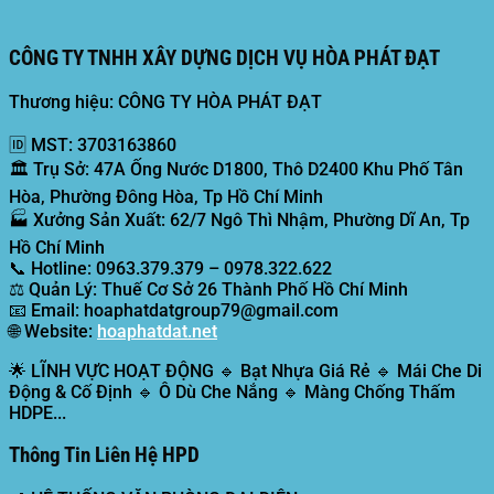
CÔNG TY TNHH XÂY DỰNG DỊCH VỤ HÒA PHÁT ĐẠT
Thương hiệu: CÔNG TY HÒA PHÁT ĐẠT
🆔
MST:
3703163860
🏛️
Trụ Sở:
47A Ống Nước D1800, Thô D2400 Khu Phố Tân
Hòa, Phường Đông Hòa, Tp Hồ Chí Minh
🏭
Xưởng Sản Xuất:
62/7 Ngô Thì Nhậm, Phường Dĩ An, Tp
Hồ Chí Minh
📞
Hotline:
0963.379.379 – 0978.322.622
⚖️
Quản Lý:
Thuế Cơ Sở 26 Thành Phố Hồ Chí Minh
📧
Email:
hoaphatdatgroup79@gmail.com
🌐
Website:
hoaphatdat.net
🌟
LĨNH VỰC HOẠT ĐỘNG
🔹 Bạt Nhựa Giá Rẻ 🔹 Mái Che Di
Động & Cố Định 🔹 Ô Dù Che Nắng 🔹 Màng Chống Thấm
HDPE...
Thông Tin Liên Hệ HPD