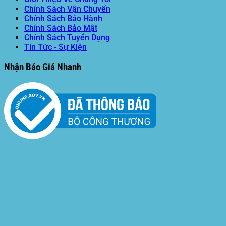
Chính Sách Vận Chuyển
Chính Sách Bảo Hành
Chính Sách Bảo Mật
Chính Sách Tuyển Dụng
Tin Tức - Sự Kiện
Nhận Báo Giá Nhanh