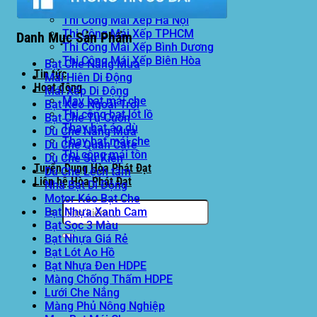
Bạt Kéo Sân Trường
Thi Công Mái Xếp Hà Nội
Thi Công Mái Xếp TPHCM
Danh Mục Sản Phẩm
Thi Công Mái Xếp Bình Dương
Thi Công Mái Xếp Biên Hòa
Bạt Che Nắng Mưa
Tin tức
Mái Hiên Di Động
Hoạt động
Mái Xếp Di Động
May bạt mái che
Bạt Kéo Ngoài Trời
Thi công bạt lót lồ
Bạt Che Tự Cuốn
Thay bạt áo dù
Dù Che Nắng Mưa
Thay bạt mái che
Dù Che Quán Cafe
Thi công mái tôn
Dù Che Sự Kiện
Tuyển Dụng Hòa Phát Đạt
Dù Che Lệch tâm
Liên hệ Hòa Phát Đạt
Nhà Bạt Di Động
Motor Kéo Bạt Che
Tìm
Bạt Nhựa Xanh Cam
kiếm:
Bạt Sọc 3 Màu
Bạt Nhựa Giá Rẻ
Bạt Lót Ao Hồ
Bạt Nhựa Đen HDPE
Màng Chống Thấm HDPE
Lưới Che Nắng
Màng Phủ Nông Nghiệp