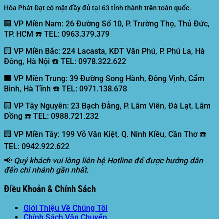
Hòa Phát Đạt có mặt đầy đủ tại 63 tỉnh thành trên toàn quốc.
🏢 VP Miền Nam:
26 Đường Số 10, P. Trường Thọ, Thủ Đức,
TP. HCM ☎️ TEL: 0963.379.379
🏢 VP Miền Bắc:
224 Lacasta, KĐT Văn Phú, P. Phú La, Hà
Đông, Hà Nội ☎️ TEL: 0978.322.622
🏢 VP Miền Trung:
39 Đường Song Hành, Đông Vịnh, Cẩm
Bình, Hà Tĩnh ☎️ TEL: 0971.138.678
🏢 VP Tây Nguyên:
23 Bạch Đằng, P. Lâm Viên, Đà Lạt, Lâm
Đồng ☎️ TEL: 0988.721.232
🏢 VP Miền Tây:
199 Võ Văn Kiệt, Q. Ninh Kiều, Cần Thơ ☎️
TEL: 0942.922.622
📢
Quý khách vui lòng liên hệ Hotline để được hướng dẫn
đến chi nhánh gần nhất.
Điều Khoản & Chính Sách
Giới Thiệu Về Chúng Tôi
Chính Sách Vận Chuyển