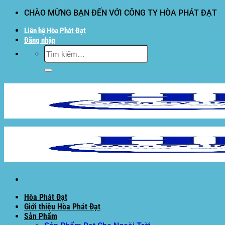
Bỏ
CHÀO MỪNG BẠN ĐẾN VỚI CÔNG TY HÒA PHÁT ĐẠT
qua
Liên hệ Hòa Phát Đạt
nội
Đăng nhập
dung
Tìm
kiếm:
Hòa Phát Đạt
Giới thiệu Hòa Phát Đạt
Sản Phẩm