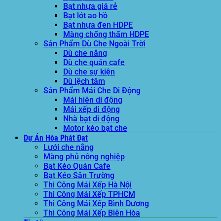
Bạt nhựa giá rẻ
Bạt lót ao hồ
Bạt nhựa đen HDPE
Màng chống thấm HDPE
Sản Phẩm Dù Che Ngoài Trời
Dù che nắng
Dù che quán cafe
Dù che sự kiện
Dù lệch tâm
Sản Phẩm Mái Che Di Động
Mái hiên di động
Mái xếp di động
Nhà bạt di động
Motor kéo bạt che
Dự Án Hòa Phát Đạt
Lưới che nắng
Màng phủ nông nghiệp
Bạt Kéo Quán Cafe
Bạt Kéo Sân Trường
Thi Công Mái Xếp Hà Nội
Thi Công Mái Xếp TPHCM
Thi Công Mái Xếp Bình Dương
Thi Công Mái Xếp Biên Hòa