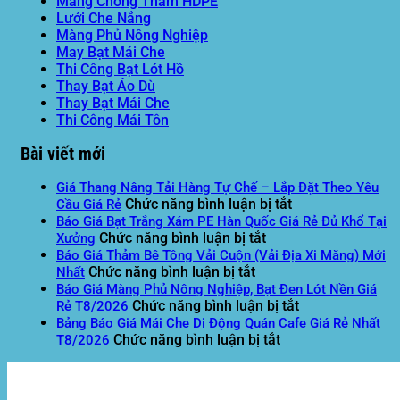
Màng Chống Thấm HDPE
Lưới Che Nắng
Màng Phủ Nông Nghiệp
May Bạt Mái Che
Thi Công Bạt Lót Hồ
Thay Bạt Áo Dù
Thay Bạt Mái Che
Thi Công Mái Tôn
Bài viết mới
Giá Thang Nâng Tải Hàng Tự Chế – Lắp Đặt Theo Yêu
ở
Chức năng bình luận bị tắt
Cầu Giá Rẻ
Giá
Báo Giá Bạt Trắng Xám PE Hàn Quốc Giá Rẻ Đủ Khổ Tại
ở
Thang
Chức năng bình luận bị tắt
Xưởng
Báo
Nâng
Báo Giá Thảm Bê Tông Vải Cuộn (Vải Địa Xi Măng) Mới
ở
Giá
Tải
Chức năng bình luận bị tắt
Nhất
Báo
Bạt
Hàng
Báo Giá Màng Phủ Nông Nghiệp, Bạt Đen Lót Nền Giá
Giá
Trắng
Tự
ở
Chức năng bình luận bị tắt
Rẻ T8/2026
Thảm
Xám
Chế
Báo
Bảng Báo Giá Mái Che Di Động Quán Cafe Giá Rẻ Nhất
Bê
PE
ở
–
Giá
Chức năng bình luận bị tắt
T8/2026
Tông
Hàn
Bảng
Lắp
Màng
Vải
Quốc
Báo
Đặt
Phủ
Cuộn
Giá
Giá
Theo
Nông