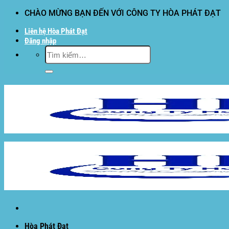
Bỏ
CHÀO MỪNG BẠN ĐẾN VỚI CÔNG TY HÒA PHÁT ĐẠT
qua
Liên hệ Hòa Phát Đạt
nội
Đăng nhập
dung
Tìm
kiếm:
Hòa Phát Đạt