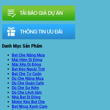
Danh Mục Sản Phẩm
Bạt Che Nắng Mưa
Mái Hiên Di Động
Mái Xếp Di Động
Bạt Kéo Ngoài Trời
Bạt Che Tự Cuốn
Dù Che Nắng Mưa
Dù Che Quán Cafe
Dù Che Sự Kiện
Dù Che Lệch tâm
Nhà Bạt Di Động
Motor Kéo Bạt Che
Bạt Nhựa Xanh Cam