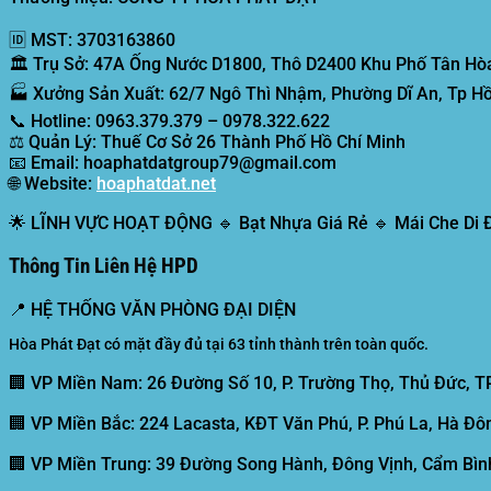
🆔
MST:
3703163860
🏛️
Trụ Sở:
47A Ống Nước D1800, Thô D2400 Khu Phố Tân Hòa
🏭
Xưởng Sản Xuất:
62/7 Ngô Thì Nhậm, Phường Dĩ An, Tp Hồ
📞
Hotline:
0963.379.379 – 0978.322.622
⚖️
Quản Lý:
Thuế Cơ Sở 26 Thành Phố Hồ Chí Minh
📧
Email:
hoaphatdatgroup79@gmail.com
🌐
Website:
hoaphatdat.net
🌟
LĨNH VỰC HOẠT ĐỘNG
🔹 Bạt Nhựa Giá Rẻ 🔹 Mái Che Di
Thông Tin Liên Hệ HPD
📍
HỆ THỐNG VĂN PHÒNG ĐẠI DIỆN
Hòa Phát Đạt có mặt đầy đủ tại 63 tỉnh thành trên toàn quốc.
🏢 VP Miền Nam:
26 Đường Số 10, P. Trường Thọ, Thủ Đức, T
🏢 VP Miền Bắc:
224 Lacasta, KĐT Văn Phú, P. Phú La, Hà Đôn
🏢 VP Miền Trung:
39 Đường Song Hành, Đông Vịnh, Cẩm Bình