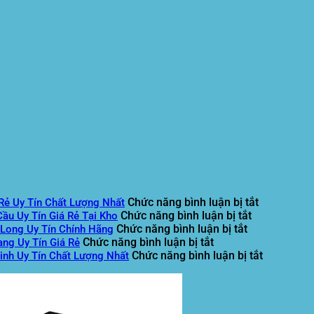
ở
Chức năng bình luận bị tắt
Rẻ Uy Tín Chất Lượng Nhất
ở
Xưởng
Chức năng bình luận bị tắt
ầu Uy Tín Giá Rẻ Tại Kho
ở
May
Bán
Chức năng bình luận bị tắt
 Long Uy Tín Chính Hãng
ở
Báo
Ép
Bạt
Chức năng bình luận bị tắt
ng Uy Tín Giá Rẻ
Bạt
Giá
Bạt
Xanh
ở
Chức năng bình luận bị tắt
inh Uy Tín Chất Lượng Nhất
Xanh
Bạt
Xanh
Cam
Bảng
Cam
Xanh
Cam
Tại
Giá
Che
Cam
Tại
Yên
Bạt
Vật
Phơi
Vĩnh
Bái
Xanh