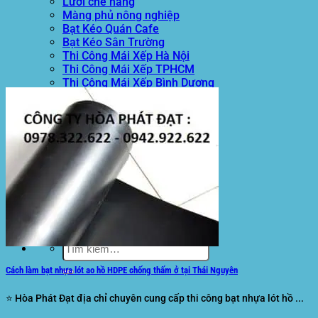
Lưới che nắng
Màng phủ nông nghiệp
Bạt Kéo Quán Cafe
Bạt Kéo Sân Trường
Thi Công Mái Xếp Hà Nội
Thi Công Mái Xếp TPHCM
Thi Công Mái Xếp Bình Dương
Thi Công Mái Xếp Biên Hòa
Tin tức
Hoạt động
May bạt mái che
Thi công bạt lót lồ
Thay bạt áo dù
Thay bạt mái che
Thi công mái tôn
Tuyển Dụng Hòa Phát Đạt
Liên hệ Hòa Phát Đạt
Tìm
kiếm:
Cách làm bạt nhựa lót ao hồ HDPE chống thấm ở tại Thái Nguyên
⭐ Hòa Phát Đạt địa chỉ chuyên cung cấp thi công bạt nhựa lót hồ ...