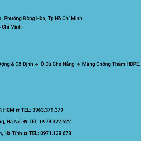
, Phường Đông Hòa, Tp Hồ Chí Minh
 Chí Minh
 Động & Cố Định 🔹 Ô Dù Che Nắng 🔹 Màng Chống Thấm HDPE..
P. HCM ☎️ TEL: 0963.379.379
g, Hà Nội ☎️ TEL: 0978.322.622
, Hà Tĩnh ☎️ TEL: 0971.138.678