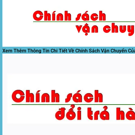
Xem Thêm Thông Tin Chi Tiết Về Chính Sách Vận Chuyển Củ