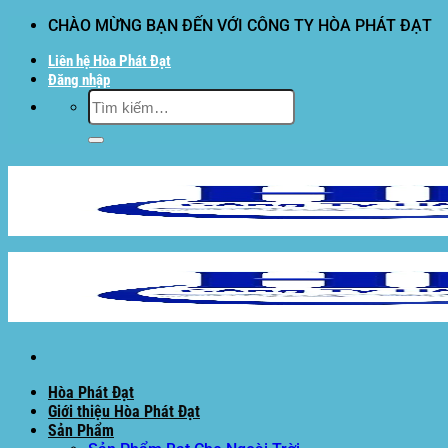
Bỏ
CHÀO MỪNG BẠN ĐẾN VỚI CÔNG TY HÒA PHÁT ĐẠT
qua
Liên hệ Hòa Phát Đạt
nội
Đăng nhập
dung
Tìm
kiếm:
Hòa Phát Đạt
Giới thiệu Hòa Phát Đạt
Sản Phẩm