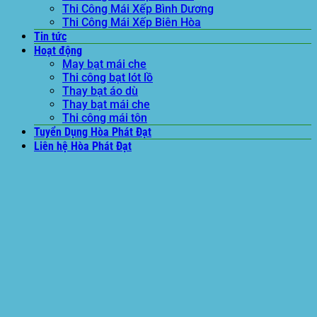
Thi Công Mái Xếp Bình Dương
Thi Công Mái Xếp Biên Hòa
Tin tức
Hoạt động
May bạt mái che
Thi công bạt lót lồ
Thay bạt áo dù
Thay bạt mái che
Thi công mái tôn
Tuyển Dụng Hòa Phát Đạt
Liên hệ Hòa Phát Đạt