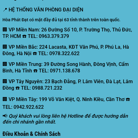
📍
HỆ THỐNG VĂN PHÒNG ĐẠI DIỆN
Hòa Phát Đạt có mặt đầy đủ tại 63 tỉnh thành trên toàn quốc.
🏢 VP Miền Nam:
26 Đường Số 10, P. Trường Thọ, Thủ Đức,
TP. HCM ☎️ TEL: 0963.379.379
🏢 VP Miền Bắc:
224 Lacasta, KĐT Văn Phú, P. Phú La, Hà
Đông, Hà Nội ☎️ TEL: 0978.322.622
🏢 VP Miền Trung:
39 Đường Song Hành, Đông Vịnh, Cẩm
Bình, Hà Tĩnh ☎️ TEL: 0971.138.678
🏢 VP Tây Nguyên:
23 Bạch Đằng, P. Lâm Viên, Đà Lạt, Lâm
Đồng ☎️ TEL: 0988.721.232
🏢 VP Miền Tây:
199 Võ Văn Kiệt, Q. Ninh Kiều, Cần Thơ ☎️
TEL: 0942.922.622
📢
Quý khách vui lòng liên hệ Hotline để được hướng dẫn
đến chi nhánh gần nhất.
Điều Khoản & Chính Sách