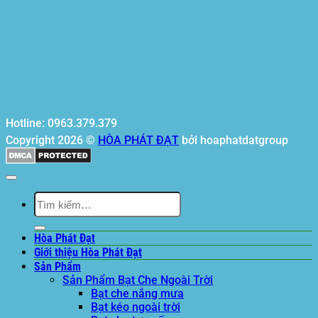
Hotline: 0963.379.379
Copyright 2026 ©
HÒA PHÁT ĐẠT
bởi hoaphatdatgroup
Tìm
kiếm:
Hòa Phát Đạt
Giới thiệu Hòa Phát Đạt
Sản Phẩm
Sản Phẩm Bạt Che Ngoài Trời
Bạt che nắng mưa
Bạt kéo ngoài trời