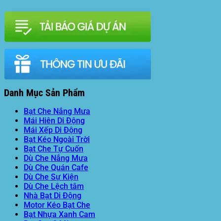
Danh Mục Sản Phẩm
Bạt Che Nắng Mưa
Mái Hiên Di Động
Mái Xếp Di Động
Bạt Kéo Ngoài Trời
Bạt Che Tự Cuốn
Dù Che Nắng Mưa
Dù Che Quán Cafe
Dù Che Sự Kiện
Dù Che Lệch tâm
Nhà Bạt Di Động
Motor Kéo Bạt Che
Bạt Nhựa Xanh Cam