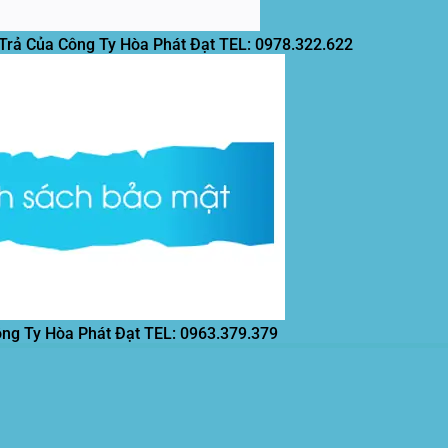
 Trả Của Công Ty Hòa Phát Đạt
TEL: 0978.322.622
ông Ty Hòa Phát Đạt
TEL: 0963.379.379