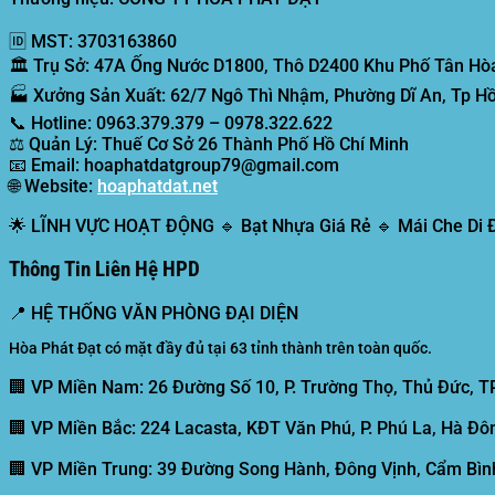
🆔
MST:
3703163860
🏛️
Trụ Sở:
47A Ống Nước D1800, Thô D2400 Khu Phố Tân Hòa
🏭
Xưởng Sản Xuất:
62/7 Ngô Thì Nhậm, Phường Dĩ An, Tp Hồ
📞
Hotline:
0963.379.379 – 0978.322.622
⚖️
Quản Lý:
Thuế Cơ Sở 26 Thành Phố Hồ Chí Minh
📧
Email:
hoaphatdatgroup79@gmail.com
🌐
Website:
hoaphatdat.net
🌟
LĨNH VỰC HOẠT ĐỘNG
🔹 Bạt Nhựa Giá Rẻ 🔹 Mái Che Di
Thông Tin Liên Hệ HPD
📍
HỆ THỐNG VĂN PHÒNG ĐẠI DIỆN
Hòa Phát Đạt có mặt đầy đủ tại 63 tỉnh thành trên toàn quốc.
🏢 VP Miền Nam:
26 Đường Số 10, P. Trường Thọ, Thủ Đức, T
🏢 VP Miền Bắc:
224 Lacasta, KĐT Văn Phú, P. Phú La, Hà Đôn
🏢 VP Miền Trung:
39 Đường Song Hành, Đông Vịnh, Cẩm Bình