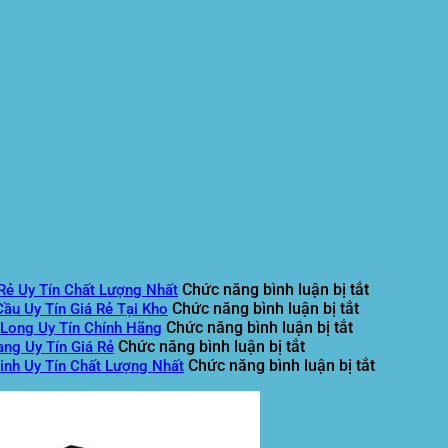
ở
Chức năng bình luận bị tắt
Rẻ Uy Tín Chất Lượng Nhất
ở
Xưởng
Chức năng bình luận bị tắt
ầu Uy Tín Giá Rẻ Tại Kho
ở
May
Bán
Chức năng bình luận bị tắt
 Long Uy Tín Chính Hãng
ở
Báo
Ép
Bạt
Chức năng bình luận bị tắt
ng Uy Tín Giá Rẻ
Bạt
Giá
Bạt
Xanh
ở
Chức năng bình luận bị tắt
inh Uy Tín Chất Lượng Nhất
Xanh
Bạt
Xanh
Cam
Bảng
Cam
Xanh
Cam
Tại
Giá
Che
Cam
Tại
Yên
Bạt
Vật
Phơi
Vĩnh
Bái
Xanh