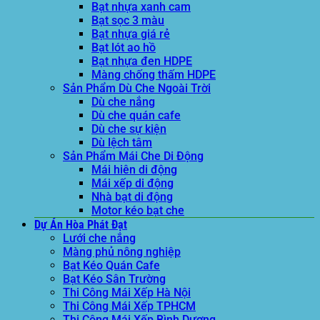
Bạt nhựa xanh cam
Bạt sọc 3 màu
Bạt nhựa giá rẻ
Bạt lót ao hồ
Bạt nhựa đen HDPE
Màng chống thấm HDPE
Sản Phẩm Dù Che Ngoài Trời
Dù che nắng
Dù che quán cafe
Dù che sự kiện
Dù lệch tâm
Sản Phẩm Mái Che Di Động
Mái hiên di động
Mái xếp di động
Nhà bạt di động
Motor kéo bạt che
Dự Án Hòa Phát Đạt
Lưới che nắng
Màng phủ nông nghiệp
Bạt Kéo Quán Cafe
Bạt Kéo Sân Trường
Thi Công Mái Xếp Hà Nội
Thi Công Mái Xếp TPHCM
Thi Công Mái Xếp Bình Dương