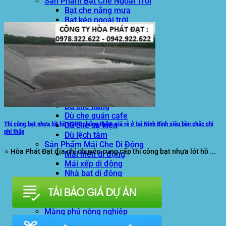
Sản Phẩm Bạt Che Ngoài Trời
Bạt che nắng mưa
Bạt kéo ngoài trời
Bạt che tự cuốn
Bạt nhựa xanh cam
Bạt sọc 3 màu
Bạt nhựa giá rẻ
Bạt lót ao hồ
Bạt nhựa đen HDPE
Màng chống thấm HDPE
Sản Phẩm Dù Che Ngoài Trời
Dù che nắng
Dù che quán cafe
Thi công bạt nhựa lót hồ HDPE chống thấm giá rẻ ở tại Ninh Bình siêu bền chắc chi
Dù che sự kiện
phí thấp
Dù lệch tâm
Sản Phẩm Mái Che Di Động
⭐ Hòa Phát Đạt địa chỉ chuyên cung cấp thi công bạt nhựa lót hồ ...
Mái hiên di động
Mái xếp di động
Nhà bạt di động
Motor kéo bạt che
Dự Án Hòa Phát Đạt
Lưới che nắng
Màng phủ nông nghiệp
Bạt Kéo Quán Cafe