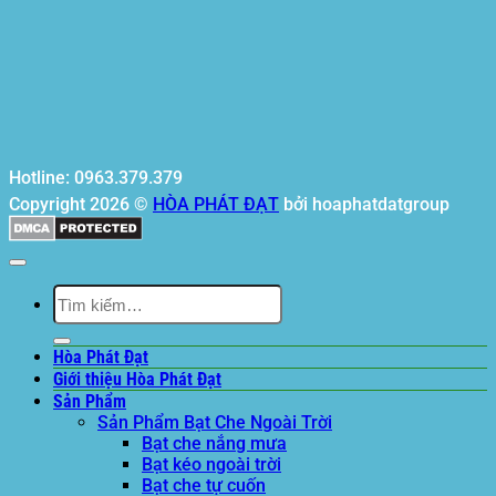
Hotline: 0963.379.379
Copyright 2026 ©
HÒA PHÁT ĐẠT
bởi hoaphatdatgroup
Tìm
kiếm:
Hòa Phát Đạt
Giới thiệu Hòa Phát Đạt
Sản Phẩm
Sản Phẩm Bạt Che Ngoài Trời
Bạt che nắng mưa
Bạt kéo ngoài trời
Bạt che tự cuốn