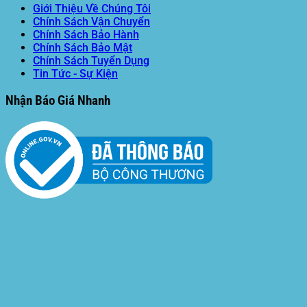
Giới Thiệu Về Chúng Tôi
Chính Sách Vận Chuyển
Chính Sách Bảo Hành
Chính Sách Bảo Mật
Chính Sách Tuyển Dụng
Tin Tức - Sự Kiện
Nhận Báo Giá Nhanh