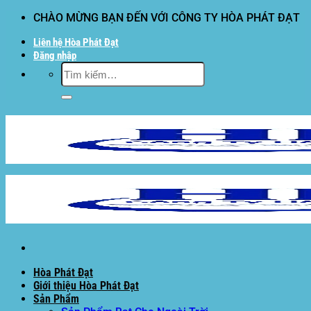
Bỏ
CHÀO MỪNG BẠN ĐẾN VỚI CÔNG TY HÒA PHÁT ĐẠT
qua
Liên hệ Hòa Phát Đạt
nội
Đăng nhập
dung
Tìm
kiếm:
Hòa Phát Đạt
Giới thiệu Hòa Phát Đạt
Sản Phẩm