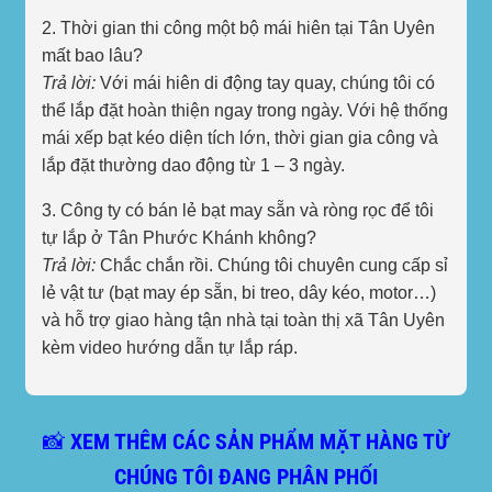
2. Thời gian thi công một bộ mái hiên tại Tân Uyên
mất bao lâu?
Trả lời:
Với mái hiên di động tay quay, chúng tôi có
thể lắp đặt hoàn thiện ngay trong ngày. Với hệ thống
mái xếp bạt kéo diện tích lớn, thời gian gia công và
lắp đặt thường dao động từ 1 – 3 ngày.
3. Công ty có bán lẻ bạt may sẵn và ròng rọc để tôi
tự lắp ở Tân Phước Khánh không?
Trả lời:
Chắc chắn rồi. Chúng tôi chuyên cung cấp sỉ
lẻ vật tư (bạt may ép sẵn, bi treo, dây kéo, motor…)
và hỗ trợ giao hàng tận nhà tại toàn thị xã Tân Uyên
kèm video hướng dẫn tự lắp ráp.
📸 XEM THÊM CÁC SẢN PHẨM MẶT HÀNG TỪ
CHÚNG TÔI ĐANG PHÂN PHỐI