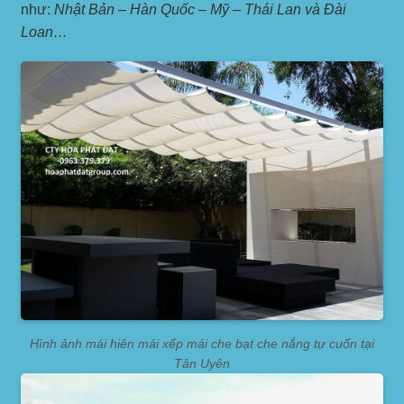
như:
Nhật Bản – Hàn Quốc – Mỹ – Thái Lan và Đài
Loan…
Hình ảnh mái hiên mái xếp mái che bạt che nắng tự cuốn tại
Tân Uyên