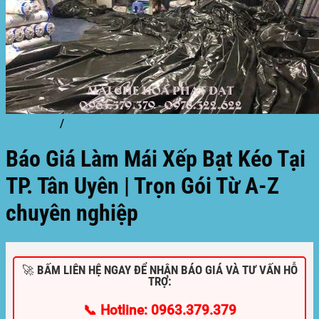
Trang chủ
/
dịch vụ
Báo Giá Làm Mái Xếp Bạt Kéo Tại
TP. Tân Uyên | Trọn Gói Từ A-Z
chuyên nghiệp
🚀 BẤM LIÊN HỆ NGAY ĐỂ NHẬN BÁO GIÁ VÀ TƯ VẤN HỖ
TRỢ:
📞 Hotline: 0963.379.379