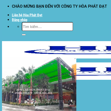
Bỏ
CHÀO MỪNG BẠN ĐẾN VỚI CÔNG TY HÒA PHÁT ĐẠT
qua
Liên hệ Hòa Phát Đạt
nội
Đăng nhập
dung
Tìm
kiếm:
Hòa Phát Đạt
Giới thiệu Hòa Phát Đạt
Sản Phẩm