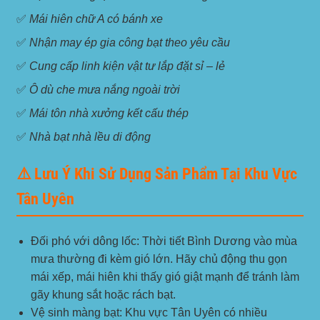
✅
Mái hiên chữ A có bánh xe
✅
Nhận may ép gia công bạt theo yêu cầu
✅
Cung cấp linh kiện vật tư lắp đặt sỉ – lẻ
✅
Ô dù che mưa nắng ngoài trời
✅
Mái tôn nhà xưởng kết cấu thép
✅
Nhà bạt nhà lều di động
⚠️ Lưu Ý Khi Sử Dụng Sản Phẩm Tại Khu Vực
Tân Uyên
Đối phó với dông lốc:
Thời tiết Bình Dương vào mùa
mưa thường đi kèm gió lớn. Hãy chủ động thu gọn
mái xếp, mái hiên khi thấy gió giật mạnh để tránh làm
gãy khung sắt hoặc rách bạt.
Vệ sinh màng bạt:
Khu vực Tân Uyên có nhiều