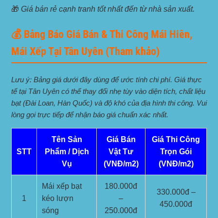
🎁
Giá bán rẻ cạnh tranh tốt nhất đến từ nhà sản xuất.
💰 Bảng Báo Giá Bán & Thi Công Mái Hiên,
Mái Xếp Tại Tân Uyên (Tham khảo)
Lưu ý: Bảng giá dưới đây dùng để ước tính chi phí. Giá thực
tế tại Tân Uyên có thể thay đổi nhẹ tùy vào diện tích, chất liệu
bạt (Đài Loan, Hàn Quốc) và độ khó của địa hình thi công. Vui
lòng gọi trực tiếp để nhận báo giá chuẩn xác nhất.
Tên Sản
Giá Bán
Giá Thi Công
STT
Phẩm / Dịch
Vật Tư
Trọn Gói
Vụ
(VNĐ/m2)
(VNĐ/m2)
Mái xếp bạt
180.000đ
330.000đ –
1
kéo lượn
–
450.000đ
sóng
250.000đ