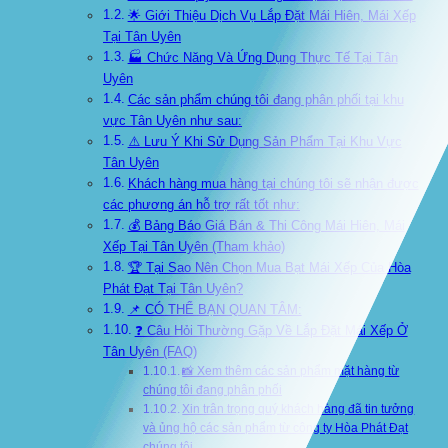
🌟 Giới Thiệu Dịch Vụ Lắp Đặt Mái Hiên, Mái Xếp
Tại Tân Uyên
🏭 Chức Năng Và Ứng Dụng Thực Tế Tại Tân
Uyên
Các sản phẩm chúng tôi đang phân phối tại khu
vực Tân Uyên như sau:
⚠️ Lưu Ý Khi Sử Dụng Sản Phẩm Tại Khu Vực
Tân Uyên
Khách hàng mua hàng tại chúng tôi sẽ nhận được
các phương án hỗ trợ rất tốt như:
💰 Bảng Báo Giá Bán & Thi Công Mái Hiên, Mái
Xếp Tại Tân Uyên (Tham khảo)
🏆 Tại Sao Nên Chọn Mua Bạt Mái Xếp Của Hòa
Phát Đạt Tại Tân Uyên?
📌 CÓ THỂ BẠN QUAN TÂM:
❓ Câu Hỏi Thường Gặp Về Lắp Đặt Mái Xếp Ở
Tân Uyên (FAQ)
📸 Xem thêm các sản phẩm mặt hàng từ
chúng tôi đang phân phối
Xin trân trọng quý khách hàng đã tin tưởng
và ủng hộ các sản phẩm từ công ty Hòa Phát Đạt
chúng tôi.