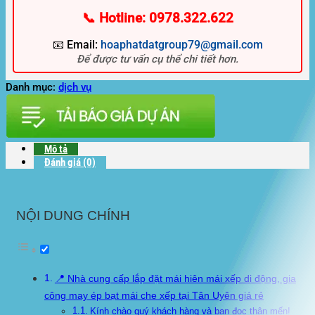
📞 Hotline: 0978.322.622
📧 Email:
hoaphatdatgroup79@gmail.com
Để được tư vấn cụ thể chi tiết hơn.
Danh mục:
dịch vụ
Mô tả
Đánh giá (0)
NỘI DUNG CHÍNH
📍 Nhà cung cấp lắp đặt mái hiên mái xếp di động, gia
công may ép bạt mái che xếp tại Tân Uyên giá rẻ
Kính chào quý khách hàng và bạn đọc thân mến!