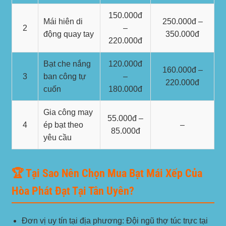
150.000đ
Mái hiên di
250.000đ –
2
–
động quay tay
350.000đ
220.000đ
Bạt che nắng
120.000đ
160.000đ –
3
ban công tự
–
220.000đ
cuốn
180.000đ
Gia công may
55.000đ –
4
ép bạt theo
–
85.000đ
yêu cầu
🏆 Tại Sao Nên Chọn Mua Bạt Mái Xếp Của
Hòa Phát Đạt Tại Tân Uyên?
Đơn vị uy tín tại địa phương:
Đội ngũ thợ túc trực tại