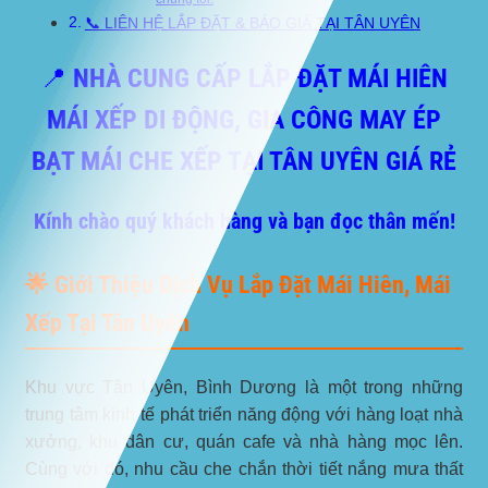
📞 LIÊN HỆ LẮP ĐẶT & BÁO GIÁ TẠI TÂN UYÊN
📍 NHÀ CUNG CẤP LẮP ĐẶT MÁI HIÊN
MÁI XẾP DI ĐỘNG, GIA CÔNG MAY ÉP
BẠT MÁI CHE XẾP TẠI TÂN UYÊN GIÁ RẺ
Kính chào quý khách hàng và bạn đọc thân mến!
🌟 Giới Thiệu Dịch Vụ Lắp Đặt Mái Hiên, Mái
Xếp Tại Tân Uyên
Khu vực
Tân Uyên, Bình Dương
là một trong những
trung tâm kinh tế phát triển năng động với hàng loạt nhà
xưởng, khu dân cư, quán cafe và nhà hàng mọc lên.
Cùng với đó, nhu cầu che chắn thời tiết nắng mưa thất