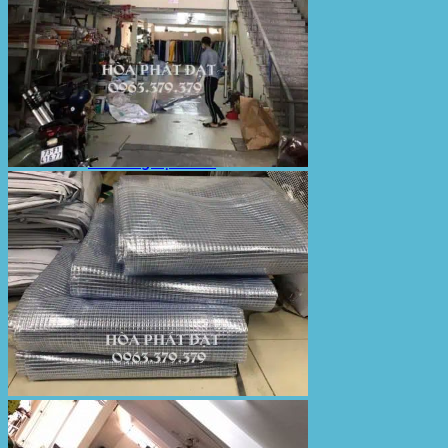
Bạt Kéo Sân Trường
Thi Công Mái Xếp Hà Nội
Thi Công Mái Xếp TPHCM
Thi Công Mái Xếp Bình Dương
Thi Công Mái Xếp Biên Hòa
Tin tức
Hoạt động
May bạt mái che
Thi công bạt lót lồ
Thay bạt áo dù
Thay bạt mái che
Thi công mái tôn
Tuyển Dụng Hòa Phát Đạt
Liên hệ Hòa Phát Đạt
Tìm
kiếm: