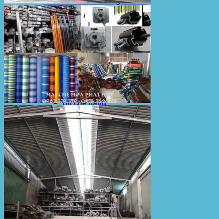
Sản Phẩm Bạt Che Ngoài Trời
Bạt che nắng mưa
Bạt kéo ngoài trời
Bạt che tự cuốn
Bạt nhựa xanh cam
Bạt sọc 3 màu
Bạt nhựa giá rẻ
Bạt lót ao hồ
Bạt nhựa đen HDPE
Màng chống thấm HDPE
Sản Phẩm Dù Che Ngoài Trời
Dù che nắng
Dù che quán cafe
Dù che sự kiện
Dù lệch tâm
Sản Phẩm Mái Che Di Động
Mái hiên di động
Mái xếp di động
Nhà bạt di động
Motor kéo bạt che
Dự Án Hòa Phát Đạt
Lưới che nắng
Màng phủ nông nghiệp
Bạt Kéo Quán Cafe