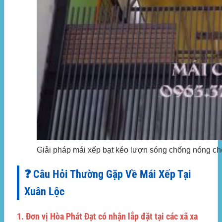
Giải pháp mái xếp bạt kéo lượn sóng chống nóng ch
❓ Câu Hỏi Thường Gặp Về Mái Xếp Tại
Xuân Lộc
1. Đơn vị Hòa Phát Đạt có nhận lắp đặt tại các xã xa