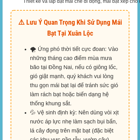
Thiết kế và lắp đặt mái che di động, mái bạt xếp cho
⚠️ Lưu Ý Quan Trọng Khi Sử Dụng Mái
Bạt Tại Xuân Lộc
🌪️
Ứng phó thời tiết cực đoan:
Vào
những tháng cao điểm mùa mưa
bão tại Đồng Nai, nếu có giông lốc,
gió giật mạnh, quý khách vui lòng
thu gọn mái bạt lại để tránh sức gió
làm rách bạt hoặc biến dạng hệ
thống khung sắt.
💦
Vệ sinh định kỳ:
Nên dùng vòi xịt
nước áp lực nhẹ làm sạch bụi bẩn,
lá cây đọng trên mặt bạt (đặc biệt
các khu vực gần rẫy, vườn cây).