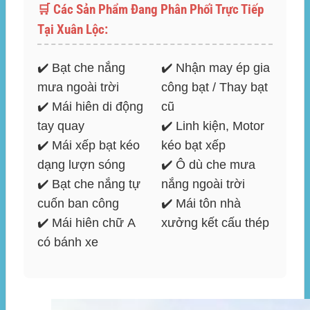
🛒 Các Sản Phẩm Đang Phân Phối Trực Tiếp
Tại Xuân Lộc:
✔️
Bạt che nắng
✔️
Nhận may ép gia
mưa ngoài trời
công bạt
/
Thay bạt
✔️ Mái hiên di động
cũ
tay quay
✔️
Linh kiện, Motor
✔️
Mái xếp bạt kéo
kéo bạt xếp
dạng lượn sóng
✔️ Ô dù che mưa
✔️ Bạt che nắng tự
nắng ngoài trời
cuốn ban công
✔️ Mái tôn nhà
✔️ Mái hiên chữ A
xưởng kết cấu thép
có bánh xe