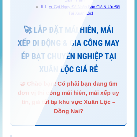
Sản Phẩm
☎️ Gọi Ngay Để Nhận Báo Giá & Ưu Đãi
Tại Xuân Lộc!
🚀 LẮP ĐẶT MÁI HIÊN, MÁI
XẾP DI ĐỘNG & GIA CÔNG MAY
ÉP BẠT CHUYÊN NGHIỆP TẠI
XUÂN LỘC GIÁ RẺ
🤝 Chào bạn! Có phải bạn đang tìm
đơn vị thi công mái hiên, mái xếp uy
tín, giá tốt tại khu vực Xuân Lộc –
Đồng Nai?