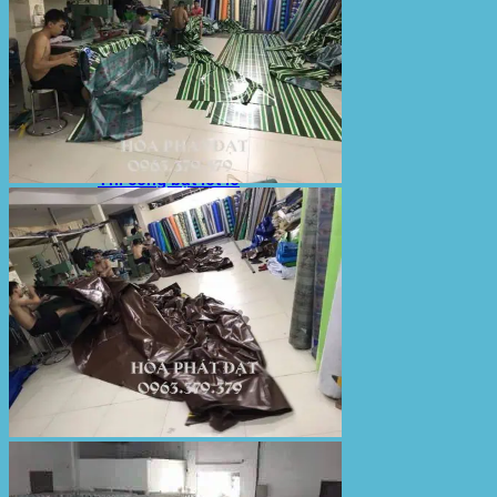
Bạt Kéo Sân Trường
Thi Công Mái Xếp Hà Nội
Thi Công Mái Xếp TPHCM
Thi Công Mái Xếp Bình Dương
Thi Công Mái Xếp Biên Hòa
Tin tức
Hoạt động
May bạt mái che
Thi công bạt lót lồ
Thay bạt áo dù
Thay bạt mái che
Thi công mái tôn
Tuyển Dụng Hòa Phát Đạt
Liên hệ Hòa Phát Đạt
Tìm
kiếm: