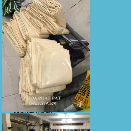
Sản Phẩm Bạt Che Ngoài Trời
Bạt che nắng mưa
Bạt kéo ngoài trời
Bạt che tự cuốn
Bạt nhựa xanh cam
Bạt sọc 3 màu
Bạt nhựa giá rẻ
Bạt lót ao hồ
Bạt nhựa đen HDPE
Màng chống thấm HDPE
Sản Phẩm Dù Che Ngoài Trời
Dù che nắng
Dù che quán cafe
Dù che sự kiện
Dù lệch tâm
Sản Phẩm Mái Che Di Động
Mái hiên di động
Mái xếp di động
Nhà bạt di động
Motor kéo bạt che
Dự Án Hòa Phát Đạt
Lưới che nắng
Màng phủ nông nghiệp
Bạt Kéo Quán Cafe