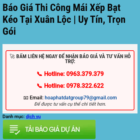
Báo Giá Thi Công Mái Xếp Bạt
Kéo Tại Xuân Lộc | Uy Tín, Trọn
Gói
🚀 BẤM LIÊN HỆ NGAY ĐỂ NHẬN BÁO GIÁ VÀ TƯ VẤN HỖ
TRỢ:
📞 Hotline: 0963.379.379
📞 Hotline: 0978.322.622
📧 Email:
hoaphatdatgroup79@gmail.com
Để được tư vấn cụ thể chi tiết hơn.
Danh mục:
dịch vụ