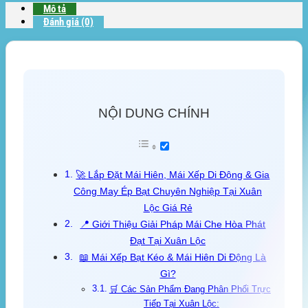
Mô tả
Đánh giá (0)
NỘI DUNG CHÍNH
🚀 Lắp Đặt Mái Hiên, Mái Xếp Di Động & Gia
Công May Ép Bạt Chuyên Nghiệp Tại Xuân
Lộc Giá Rẻ
📍 Giới Thiệu Giải Pháp Mái Che Hòa Phát
Đạt Tại Xuân Lộc
📖 Mái Xếp Bạt Kéo & Mái Hiên Di Động Là
Gì?
🛒 Các Sản Phẩm Đang Phân Phối Trực
Tiếp Tại Xuân Lộc: