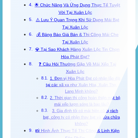
🌟 Chức Năng Và Ứng Dụng Thực Tế Tuyệt
Vời Tại Xuân Lộc
⚠️ Lưu Ý Quan Trọng Khi Sử Dụng Mái Bạt
Tại Xuân Lộc
💰 Bảng Báo Giá Bán & Thi Công Mái Che
Tại Xuân Lộc
💎 Tại Sao Khách Hàng Xuân Lộc Tin Chọn
Hòa Phát Đạt?
❓ Câu Hỏi Thường Gặp Về Mái Xếp Tại
Xuân Lộc
1. Đơn vị Hòa Phát Đạt có nhận lắp đặt
tại các xã xa như Xuân Hòa, Xuân Thọ,
Lang Minh không?
2. Thời gian thi công hoàn thiện một bộ
mái xếp lượn sóng là bao lâu?
3. Gia đình tôi có mái hiên cũ bị rách
bạt, công ty có nhận thay bạt và sửa chữa
không?
📸 Hình Ảnh Thực Tế Thi Công & Linh Kiện