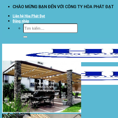
Bỏ
CHÀO MỪNG BẠN ĐẾN VỚI CÔNG TY HÒA PHÁT ĐẠT
qua
Liên hệ Hòa Phát Đạt
nội
Đăng nhập
dung
Tìm
kiếm:
Hòa Phát Đạt
Giới thiệu Hòa Phát Đạt
Sản Phẩm