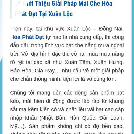
📍 Giới Thiệu Giải Pháp Mái Che Hòa
Phát Đạt Tại Xuân Lộc
Hiện nay, tại khu vực
Xuân Lộc – Đồng Nai
,
Hòa Phát Đạt
tự hào là nhà cung cấp, thi công
dẫn đầu trong lĩnh vực bạt che nắng mưa ngoài
trời. Với địa hình đặc thù có hai mùa mưa nắng
rõ rệt tại các xã như Xuân Tâm, Xuân Hưng,
Bảo Hòa, Gia Ray… nhu cầu về một giải pháp
che chắn thông minh, tiện lợi là vô cùng lớn.
Chúng tôi mang đến các dòng sản phẩm bạt
kéo, mái hiên di động được lắp ráp từ khung
sắt mạ kẽm kiên cố và chất liệu vải bạt cao cấp
nhập khẩu (Nhật Bản, Hàn Quốc, Đài Loan,
Mỹ…). Sản phẩm không chỉ có độ bền cao,