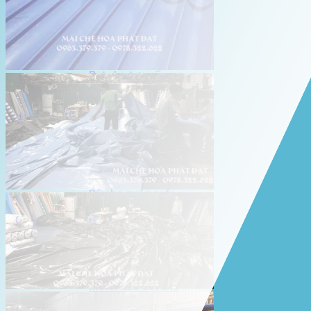
Giới thiệu Hòa Phát Đạt
Sản Phẩm
Sản Phẩm Bạt Che Ngoài Trời
Bạt che nắng mưa
Bạt kéo ngoài trời
Bạt che tự cuốn
Bạt nhựa xanh cam
Bạt sọc 3 màu
Bạt nhựa giá rẻ
Bạt lót ao hồ
Bạt nhựa đen HDPE
Màng chống thấm HDPE
Sản Phẩm Dù Che Ngoài Trời
Dù che nắng
Dù che quán cafe
Dù che sự kiện
Dù lệch tâm
Sản Phẩm Mái Che Di Động
Mái hiên di động
Mái xếp di động
Nhà bạt di động
Motor kéo bạt che
Dự Án Hòa Phát Đạt