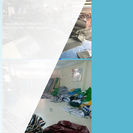
Lưới che nắng
Màng phủ nông nghiệp
Bạt Kéo Quán Cafe
Bạt Kéo Sân Trường
Thi Công Mái Xếp Hà Nội
Thi Công Mái Xếp TPHCM
Thi Công Mái Xếp Bình Dương
Thi Công Mái Xếp Biên Hòa
Tin tức
Hoạt động
May bạt mái che
Thi công bạt lót lồ
Thay bạt áo dù
Thay bạt mái che
Thi công mái tôn
Tuyển Dụng Hòa Phát Đạt
Liên hệ Hòa Phát Đạt
Tìm
kiếm: