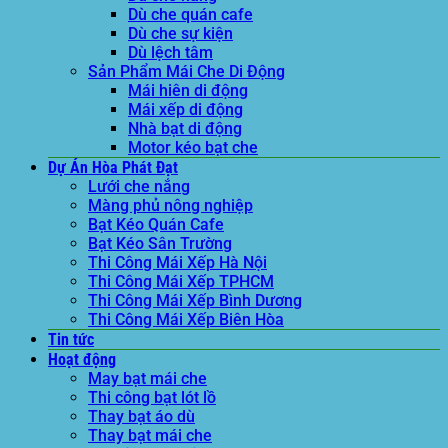
Dù che quán cafe
Dù che sự kiện
Dù lệch tâm
Sản Phẩm Mái Che Di Động
Mái hiên di động
Mái xếp di động
Nhà bạt di động
Motor kéo bạt che
Dự Án Hòa Phát Đạt
Lưới che nắng
Màng phủ nông nghiệp
Bạt Kéo Quán Cafe
Bạt Kéo Sân Trường
Thi Công Mái Xếp Hà Nội
Thi Công Mái Xếp TPHCM
Thi Công Mái Xếp Bình Dương
Thi Công Mái Xếp Biên Hòa
Tin tức
Hoạt động
May bạt mái che
Thi công bạt lót lồ
Thay bạt áo dù
Thay bạt mái che