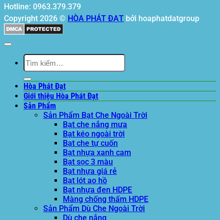
Hotline: 0963.379.379
Copyright 2026 ©
HÒA PHÁT ĐẠT
bởi hoaphatdatgroup
Tìm
kiếm:
Hòa Phát Đạt
Giới thiệu Hòa Phát Đạt
Sản Phẩm
Sản Phẩm Bạt Che Ngoài Trời
Bạt che nắng mưa
Bạt kéo ngoài trời
Bạt che tự cuốn
Bạt nhựa xanh cam
Bạt sọc 3 màu
Bạt nhựa giá rẻ
Bạt lót ao hồ
Bạt nhựa đen HDPE
Màng chống thấm HDPE
Sản Phẩm Dù Che Ngoài Trời
Dù che nắng