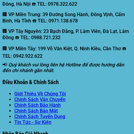
Đông, Hà Nội ☎️ TEL: 0978.322.622
🏢 VP Miền Trung:
39 Đường Song Hành, Đông Vịnh, Cẩm
Bình, Hà Tĩnh ☎️ TEL: 0971.138.678
🏢 VP Tây Nguyên:
23 Bạch Đằng, P. Lâm Viên, Đà Lạt, Lâm
Đồng ☎️ TEL: 0988.721.232
🏢 VP Miền Tây:
199 Võ Văn Kiệt, Q. Ninh Kiều, Cần Thơ ☎️
TEL: 0942.922.622
📢
Quý khách vui lòng liên hệ Hotline để được hướng dẫn
đến chi nhánh gần nhất.
Điều Khoản & Chính Sách
Giới Thiệu Về Chúng Tôi
Chính Sách Vận Chuyển
Chính Sách Bảo Hành
Chính Sách Bảo Mật
Chính Sách Tuyển Dụng
Tin Tức - Sự Kiện