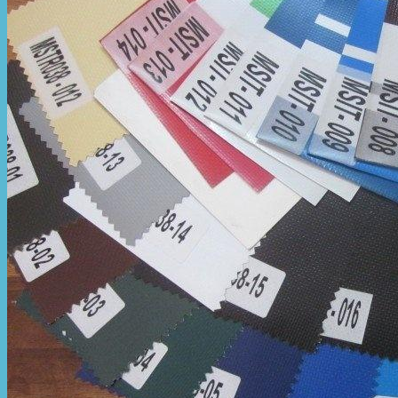
Hòa Phát Đạt
Giới thiệu Hòa Phát Đạt
Sản Phẩm
Sản Phẩm Bạt Che Ngoài Trời
Bạt che nắng mưa
Bạt kéo ngoài trời
Bạt che tự cuốn
Bạt nhựa xanh cam
Bạt sọc 3 màu
Bạt nhựa giá rẻ
Bạt lót ao hồ
Bạt nhựa đen HDPE
Màng chống thấm HDPE
Sản Phẩm Dù Che Ngoài Trời
Dù che nắng
Dù che quán cafe
Dù che sự kiện
Dù lệch tâm
Sản Phẩm Mái Che Di Động
Mái hiên di động
Mái xếp di động
Nhà bạt di động