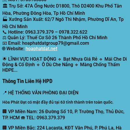
🏛️
Trụ Sở:
47A Ống Nước D1800, Thô D2400 Khu Phố Tân
Hòa, Phường Đông Hòa, Tp Hồ Chí Minh
🏭
Xưởng Sản Xuất:
62/7 Ngô Thì Nhậm, Phường Dĩ An, Tp
Hồ Chí Minh
📞
Hotline:
0963.379.379 – 0978.322.622
⚖️
Quản Lý:
Thuế Cơ Sở 26 Thành Phố Hồ Chí Minh
📧
Email:
hoaphatdatgroup79@gmail.com
🌐
Website:
hoaphatdat.net
🌟
LĨNH VỰC HOẠT ĐỘNG
🔹 Bạt Nhựa Giá Rẻ 🔹 Mái Che Di
Động & Cố Định 🔹 Ô Dù Che Nắng 🔹 Màng Chống Thấm
HDPE...
Thông Tin Liên Hệ HPD
📍
HỆ THỐNG VĂN PHÒNG ĐẠI DIỆN
Hòa Phát Đạt có mặt đầy đủ tại 63 tỉnh thành trên toàn quốc.
🏢 VP Miền Nam:
26 Đường Số 10, P. Trường Thọ, Thủ Đức,
TP. HCM ☎️ TEL: 0963.379.379
🏢 VP Miền Bắc:
224 Lacasta, KĐT Văn Phú, P. Phú La, Hà