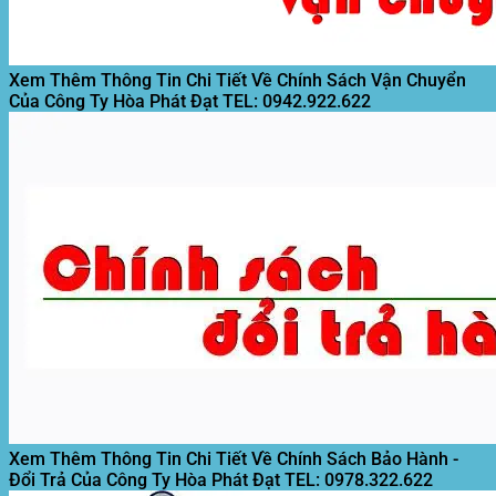
Xem Thêm Thông Tin Chi Tiết Về Chính Sách Vận Chuyển
Của Công Ty Hòa Phát Đạt
TEL: 0942.922.622
Xem Thêm Thông Tin Chi Tiết Về Chính Sách Bảo Hành -
Đổi Trả Của Công Ty Hòa Phát Đạt
TEL: 0978.322.622