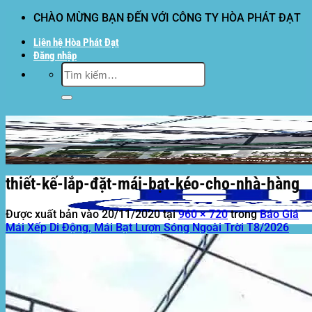
Bỏ
CHÀO MỪNG BẠN ĐẾN VỚI CÔNG TY HÒA PHÁT ĐẠT
qua
Liên hệ Hòa Phát Đạt
nội
Đăng nhập
dung
Tìm
kiếm:
thiết-kế-lắp-đặt-mái-bạt-kéo-cho-nhà-hàng
Được xuất bản vào
20/11/2020
tại
960 × 720
trong
Báo Giá
Mái Xếp Di Động, Mái Bạt Lượn Sóng Ngoài Trời T8/2026