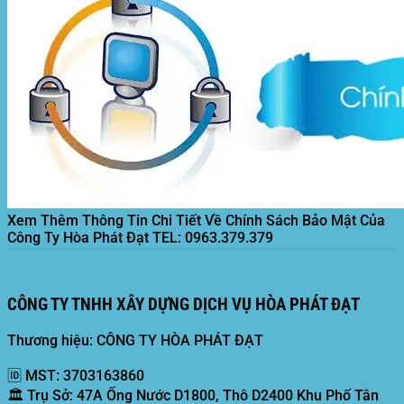
Xem Thêm Thông Tin Chi Tiết Về Chính Sách Bảo Mật Của
Công Ty Hòa Phát Đạt
TEL: 0963.379.379
CÔNG TY TNHH XÂY DỰNG DỊCH VỤ HÒA PHÁT ĐẠT
Thương hiệu: CÔNG TY HÒA PHÁT ĐẠT
🆔
MST:
3703163860
🏛️
Trụ Sở:
47A Ống Nước D1800, Thô D2400 Khu Phố Tân