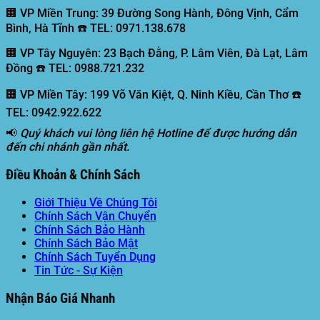
🏢 VP Miền Trung:
39 Đường Song Hành, Đông Vịnh, Cẩm
Bình, Hà Tĩnh ☎️ TEL: 0971.138.678
🏢 VP Tây Nguyên:
23 Bạch Đằng, P. Lâm Viên, Đà Lạt, Lâm
Đồng ☎️ TEL: 0988.721.232
🏢 VP Miền Tây:
199 Võ Văn Kiệt, Q. Ninh Kiều, Cần Thơ ☎️
TEL: 0942.922.622
📢
Quý khách vui lòng liên hệ Hotline để được hướng dẫn
đến chi nhánh gần nhất.
Điều Khoản & Chính Sách
Giới Thiệu Về Chúng Tôi
Chính Sách Vận Chuyển
Chính Sách Bảo Hành
Chính Sách Bảo Mật
Chính Sách Tuyển Dụng
Tin Tức - Sự Kiện
Nhận Báo Giá Nhanh