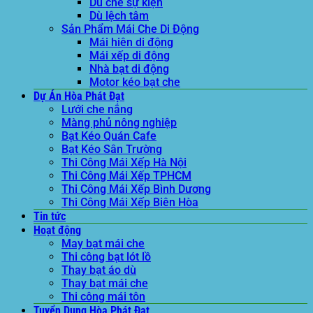
Dù che sự kiện
Dù lệch tâm
Sản Phẩm Mái Che Di Động
Mái hiên di động
Mái xếp di động
Nhà bạt di động
Motor kéo bạt che
Dự Án Hòa Phát Đạt
Lưới che nắng
Màng phủ nông nghiệp
Bạt Kéo Quán Cafe
Bạt Kéo Sân Trường
Thi Công Mái Xếp Hà Nội
Thi Công Mái Xếp TPHCM
Thi Công Mái Xếp Bình Dương
Thi Công Mái Xếp Biên Hòa
Tin tức
Hoạt động
May bạt mái che
Thi công bạt lót lồ
Thay bạt áo dù
Thay bạt mái che
Thi công mái tôn
Tuyển Dụng Hòa Phát Đạt