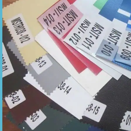
Hòa Phát Đạt
Giới thiệu Hòa Phát Đạt
Sản Phẩm
Sản Phẩm Bạt Che Ngoài Trời
Bạt che nắng mưa
Bạt kéo ngoài trời
Bạt che tự cuốn
Bạt nhựa xanh cam
Bạt sọc 3 màu
Bạt nhựa giá rẻ
Bạt lót ao hồ
Bạt nhựa đen HDPE
Màng chống thấm HDPE
Sản Phẩm Dù Che Ngoài Trời
Dù che nắng
Dù che quán cafe
Dù che sự kiện
Dù lệch tâm
Sản Phẩm Mái Che Di Động
Mái hiên di động
Mái xếp di động
Nhà bạt di động