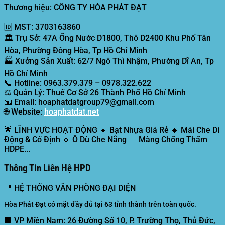
Thương hiệu: CÔNG TY HÒA PHÁT ĐẠT
🆔
MST:
3703163860
🏛️
Trụ Sở:
47A Ống Nước D1800, Thô D2400 Khu Phố Tân
Hòa, Phường Đông Hòa, Tp Hồ Chí Minh
🏭
Xưởng Sản Xuất:
62/7 Ngô Thì Nhậm, Phường Dĩ An, Tp
Hồ Chí Minh
📞
Hotline:
0963.379.379 – 0978.322.622
⚖️
Quản Lý:
Thuế Cơ Sở 26 Thành Phố Hồ Chí Minh
📧
Email:
hoaphatdatgroup79@gmail.com
🌐
Website:
hoaphatdat.net
🌟
LĨNH VỰC HOẠT ĐỘNG
🔹 Bạt Nhựa Giá Rẻ 🔹 Mái Che Di
Động & Cố Định 🔹 Ô Dù Che Nắng 🔹 Màng Chống Thấm
HDPE...
Thông Tin Liên Hệ HPD
📍
HỆ THỐNG VĂN PHÒNG ĐẠI DIỆN
Hòa Phát Đạt có mặt đầy đủ tại 63 tỉnh thành trên toàn quốc.
🏢 VP Miền Nam:
26 Đường Số 10, P. Trường Thọ, Thủ Đức,