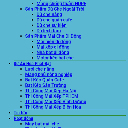
Màng chống thấm HDPE
Sản Phẩm Dù Che Ngoài Trời
Dù che nắng
Dù che quán cafe
Dù che sự kiện
Dù lệch tâm
Sản Phẩm Mái Che Di Động
Mái hiên di động
Mái xếp di động
Nhà bạt di động
Motor kéo bạt che
Dự Án Hòa Phát Đạt
Lưới che nắng
Màng phủ nông nghiệp
Bạt Kéo Quán Cafe
Bạt Kéo Sân Trường
Thi Công Mái Xếp Hà Nội
Thi Công Mái Xếp TPHCM
Thi Công Mái Xếp Bình Dương
Thi Công Mái Xếp Biên Hòa
Tin tức
Hoạt động
May bạt mái che