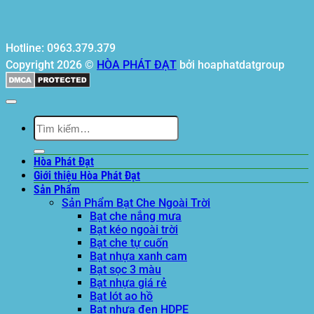
Hotline: 0963.379.379
Copyright 2026 ©
HÒA PHÁT ĐẠT
bởi hoaphatdatgroup
Tìm
kiếm:
Hòa Phát Đạt
Giới thiệu Hòa Phát Đạt
Sản Phẩm
Sản Phẩm Bạt Che Ngoài Trời
Bạt che nắng mưa
Bạt kéo ngoài trời
Bạt che tự cuốn
Bạt nhựa xanh cam
Bạt sọc 3 màu
Bạt nhựa giá rẻ
Bạt lót ao hồ
Bạt nhựa đen HDPE