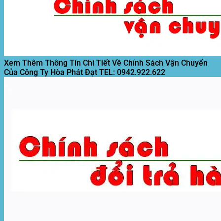
Xem Thêm Thông Tin Chi Tiết Về Chính Sách Vận Chuyển
Của Công Ty Hòa Phát Đạt
TEL: 0942.922.622