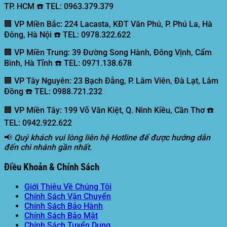
TP. HCM ☎️ TEL: 0963.379.379
🏢 VP Miền Bắc:
224 Lacasta, KĐT Văn Phú, P. Phú La, Hà
Đông, Hà Nội ☎️ TEL: 0978.322.622
🏢 VP Miền Trung:
39 Đường Song Hành, Đông Vịnh, Cẩm
Bình, Hà Tĩnh ☎️ TEL: 0971.138.678
🏢 VP Tây Nguyên:
23 Bạch Đằng, P. Lâm Viên, Đà Lạt, Lâm
Đồng ☎️ TEL: 0988.721.232
🏢 VP Miền Tây:
199 Võ Văn Kiệt, Q. Ninh Kiều, Cần Thơ ☎️
TEL: 0942.922.622
📢
Quý khách vui lòng liên hệ Hotline để được hướng dẫn
đến chi nhánh gần nhất.
Điều Khoản & Chính Sách
Giới Thiệu Về Chúng Tôi
Chính Sách Vận Chuyển
Chính Sách Bảo Hành
Chính Sách Bảo Mật
Chính Sách Tuyển Dụng