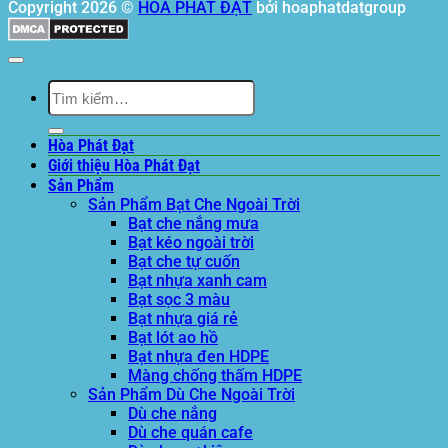
Copyright 2026 ©
HÒA PHÁT ĐẠT
bởi hoaphatdatgroup
Tìm
kiếm:
Hòa Phát Đạt
Giới thiệu Hòa Phát Đạt
Sản Phẩm
Sản Phẩm Bạt Che Ngoài Trời
Bạt che nắng mưa
Bạt kéo ngoài trời
Bạt che tự cuốn
Bạt nhựa xanh cam
Bạt sọc 3 màu
Bạt nhựa giá rẻ
Bạt lót ao hồ
Bạt nhựa đen HDPE
Màng chống thấm HDPE
Sản Phẩm Dù Che Ngoài Trời
Dù che nắng
Dù che quán cafe