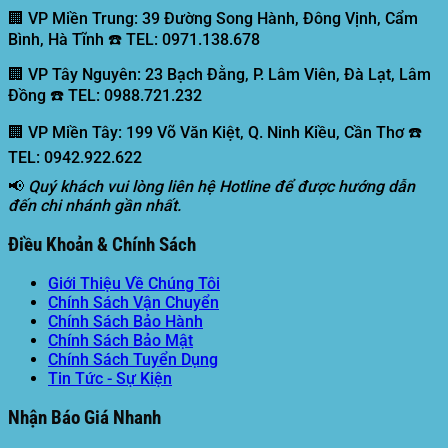
🏢 VP Miền Trung:
39 Đường Song Hành, Đông Vịnh, Cẩm
Bình, Hà Tĩnh ☎️ TEL: 0971.138.678
🏢 VP Tây Nguyên:
23 Bạch Đằng, P. Lâm Viên, Đà Lạt, Lâm
Đồng ☎️ TEL: 0988.721.232
🏢 VP Miền Tây:
199 Võ Văn Kiệt, Q. Ninh Kiều, Cần Thơ ☎️
TEL: 0942.922.622
📢
Quý khách vui lòng liên hệ Hotline để được hướng dẫn
đến chi nhánh gần nhất.
Điều Khoản & Chính Sách
Giới Thiệu Về Chúng Tôi
Chính Sách Vận Chuyển
Chính Sách Bảo Hành
Chính Sách Bảo Mật
Chính Sách Tuyển Dụng
Tin Tức - Sự Kiện
Nhận Báo Giá Nhanh