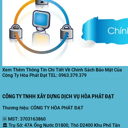
Xem Thêm Thông Tin Chi Tiết Về Chính Sách Bảo Mật Của
Công Ty Hòa Phát Đạt
TEL: 0963.379.379
CÔNG TY TNHH XÂY DỰNG DỊCH VỤ HÒA PHÁT ĐẠT
Thương hiệu: CÔNG TY HÒA PHÁT ĐẠT
🆔
MST:
3703163860
🏛️
Trụ Sở:
47A Ống Nước D1800, Thô D2400 Khu Phố Tân