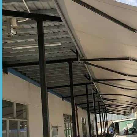
Hòa Phát Đạt
Giới thiệu Hòa Phát Đạt
Sản Phẩm
Sản Phẩm Bạt Che Ngoài Trời
Bạt che nắng mưa
Bạt kéo ngoài trời
Bạt che tự cuốn
Bạt nhựa xanh cam
Bạt sọc 3 màu
Bạt nhựa giá rẻ
Bạt lót ao hồ
Bạt nhựa đen HDPE
Màng chống thấm HDPE
Sản Phẩm Dù Che Ngoài Trời
Dù che nắng
Dù che quán cafe
Dù che sự kiện
Dù lệch tâm
Sản Phẩm Mái Che Di Động
Mái hiên di động
Mái xếp di động
Nhà bạt di động