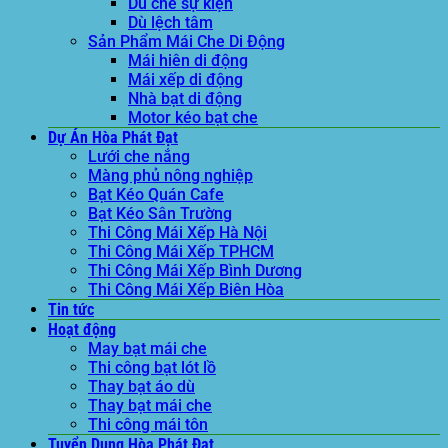
Dù che sự kiện
Dù lệch tâm
Sản Phẩm Mái Che Di Động
Mái hiên di động
Mái xếp di động
Nhà bạt di động
Motor kéo bạt che
Dự Án Hòa Phát Đạt
Lưới che nắng
Màng phủ nông nghiệp
Bạt Kéo Quán Cafe
Bạt Kéo Sân Trường
Thi Công Mái Xếp Hà Nội
Thi Công Mái Xếp TPHCM
Thi Công Mái Xếp Bình Dương
Thi Công Mái Xếp Biên Hòa
Tin tức
Hoạt động
May bạt mái che
Thi công bạt lót lồ
Thay bạt áo dù
Thay bạt mái che
Thi công mái tôn
Tuyển Dụng Hòa Phát Đạt