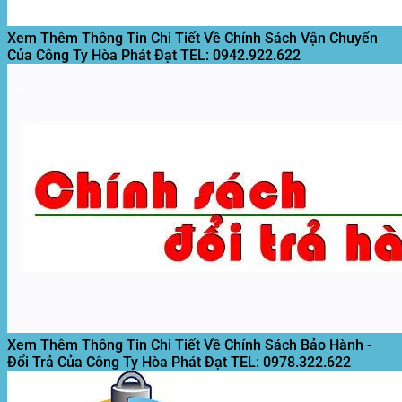
Xem Thêm Thông Tin Chi Tiết Về Chính Sách Vận Chuyển
Của Công Ty Hòa Phát Đạt
TEL: 0942.922.622
Xem Thêm Thông Tin Chi Tiết Về Chính Sách Bảo Hành -
Đổi Trả Của Công Ty Hòa Phát Đạt
TEL: 0978.322.622