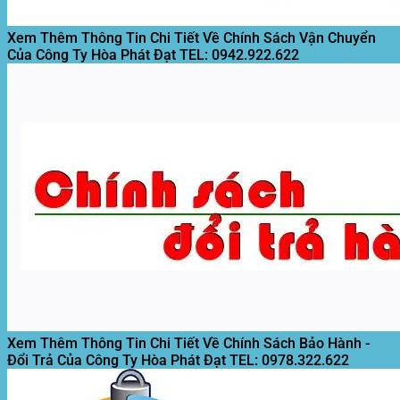
Xem Thêm Thông Tin Chi Tiết Về Chính Sách Vận Chuyển
Của Công Ty Hòa Phát Đạt
TEL: 0942.922.622
Xem Thêm Thông Tin Chi Tiết Về Chính Sách Bảo Hành -
Đổi Trả Của Công Ty Hòa Phát Đạt
TEL: 0978.322.622