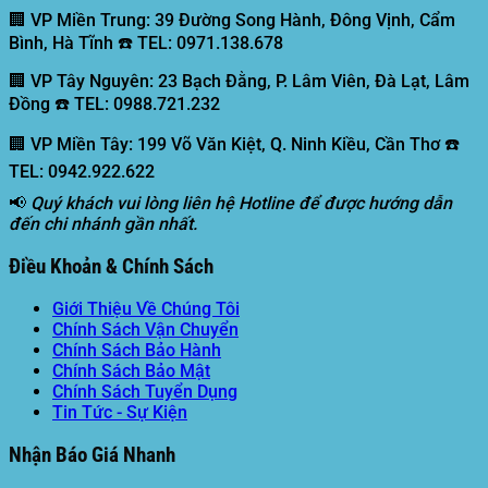
🏢 VP Miền Trung:
39 Đường Song Hành, Đông Vịnh, Cẩm
Bình, Hà Tĩnh ☎️ TEL: 0971.138.678
🏢 VP Tây Nguyên:
23 Bạch Đằng, P. Lâm Viên, Đà Lạt, Lâm
Đồng ☎️ TEL: 0988.721.232
🏢 VP Miền Tây:
199 Võ Văn Kiệt, Q. Ninh Kiều, Cần Thơ ☎️
TEL: 0942.922.622
📢
Quý khách vui lòng liên hệ Hotline để được hướng dẫn
đến chi nhánh gần nhất.
Điều Khoản & Chính Sách
Giới Thiệu Về Chúng Tôi
Chính Sách Vận Chuyển
Chính Sách Bảo Hành
Chính Sách Bảo Mật
Chính Sách Tuyển Dụng
Tin Tức - Sự Kiện
Nhận Báo Giá Nhanh