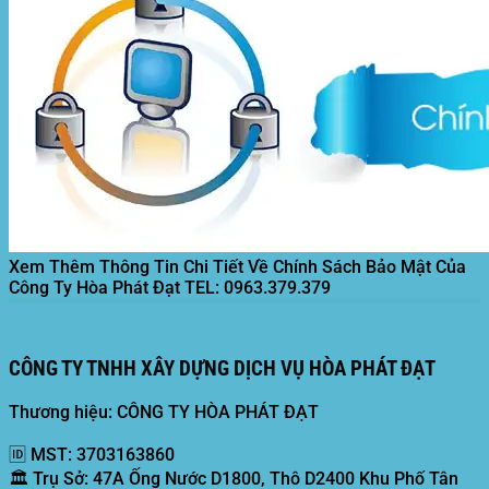
Xem Thêm Thông Tin Chi Tiết Về Chính Sách Bảo Mật Của
Công Ty Hòa Phát Đạt
TEL: 0963.379.379
CÔNG TY TNHH XÂY DỰNG DỊCH VỤ HÒA PHÁT ĐẠT
Thương hiệu: CÔNG TY HÒA PHÁT ĐẠT
🆔
MST:
3703163860
🏛️
Trụ Sở:
47A Ống Nước D1800, Thô D2400 Khu Phố Tân