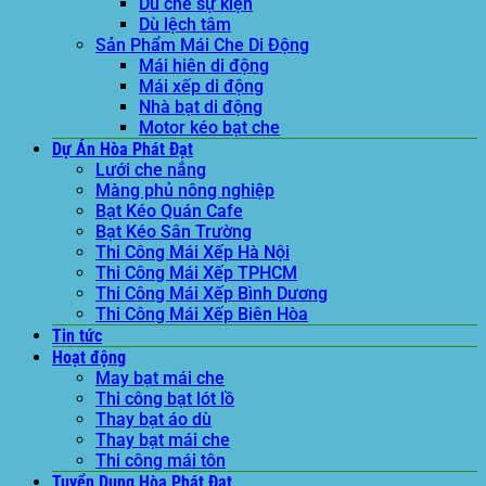
Dù che sự kiện
Dù lệch tâm
Sản Phẩm Mái Che Di Động
Mái hiên di động
Mái xếp di động
Nhà bạt di động
Motor kéo bạt che
Dự Án Hòa Phát Đạt
Lưới che nắng
Màng phủ nông nghiệp
Bạt Kéo Quán Cafe
Bạt Kéo Sân Trường
Thi Công Mái Xếp Hà Nội
Thi Công Mái Xếp TPHCM
Thi Công Mái Xếp Bình Dương
Thi Công Mái Xếp Biên Hòa
Tin tức
Hoạt động
May bạt mái che
Thi công bạt lót lồ
Thay bạt áo dù
Thay bạt mái che
Thi công mái tôn
Tuyển Dụng Hòa Phát Đạt