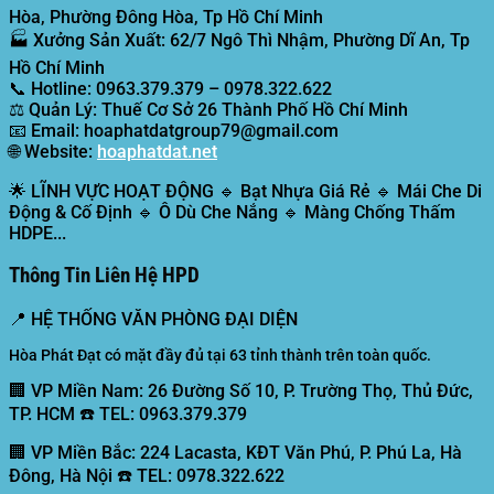
Hòa, Phường Đông Hòa, Tp Hồ Chí Minh
🏭
Xưởng Sản Xuất:
62/7 Ngô Thì Nhậm, Phường Dĩ An, Tp
Hồ Chí Minh
📞
Hotline:
0963.379.379 – 0978.322.622
⚖️
Quản Lý:
Thuế Cơ Sở 26 Thành Phố Hồ Chí Minh
📧
Email:
hoaphatdatgroup79@gmail.com
🌐
Website:
hoaphatdat.net
🌟
LĨNH VỰC HOẠT ĐỘNG
🔹 Bạt Nhựa Giá Rẻ 🔹 Mái Che Di
Động & Cố Định 🔹 Ô Dù Che Nắng 🔹 Màng Chống Thấm
HDPE...
Thông Tin Liên Hệ HPD
📍
HỆ THỐNG VĂN PHÒNG ĐẠI DIỆN
Hòa Phát Đạt có mặt đầy đủ tại 63 tỉnh thành trên toàn quốc.
🏢 VP Miền Nam:
26 Đường Số 10, P. Trường Thọ, Thủ Đức,
TP. HCM ☎️ TEL: 0963.379.379
🏢 VP Miền Bắc:
224 Lacasta, KĐT Văn Phú, P. Phú La, Hà
Đông, Hà Nội ☎️ TEL: 0978.322.622