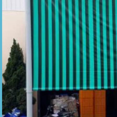
Hòa Phát Đạt
Giới thiệu Hòa Phát Đạt
Sản Phẩm
Sản Phẩm Bạt Che Ngoài Trời
Bạt che nắng mưa
Bạt kéo ngoài trời
Bạt che tự cuốn
Bạt nhựa xanh cam
Bạt sọc 3 màu
Bạt nhựa giá rẻ
Bạt lót ao hồ
Bạt nhựa đen HDPE
Màng chống thấm HDPE
Sản Phẩm Dù Che Ngoài Trời
Dù che nắng
Dù che quán cafe
Dù che sự kiện
Dù lệch tâm
Sản Phẩm Mái Che Di Động
Mái hiên di động
Mái xếp di động
Nhà bạt di động