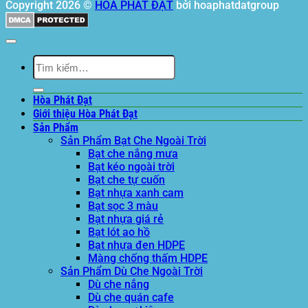
Copyright 2026 ©
HÒA PHÁT ĐẠT
bởi hoaphatdatgroup
Tìm
kiếm:
Hòa Phát Đạt
Giới thiệu Hòa Phát Đạt
Sản Phẩm
Sản Phẩm Bạt Che Ngoài Trời
Bạt che nắng mưa
Bạt kéo ngoài trời
Bạt che tự cuốn
Bạt nhựa xanh cam
Bạt sọc 3 màu
Bạt nhựa giá rẻ
Bạt lót ao hồ
Bạt nhựa đen HDPE
Màng chống thấm HDPE
Sản Phẩm Dù Che Ngoài Trời
Dù che nắng
Dù che quán cafe