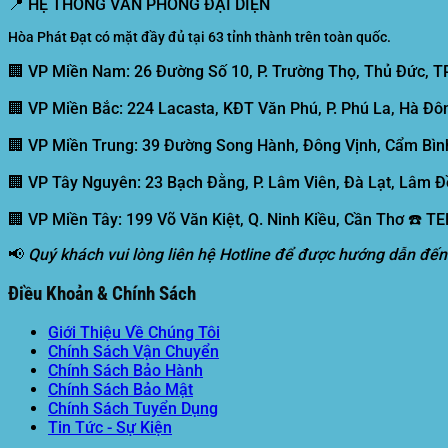
📍
HỆ THỐNG VĂN PHÒNG ĐẠI DIỆN
Hòa Phát Đạt có mặt đầy đủ tại 63 tỉnh thành trên toàn quốc.
🏢 VP Miền Nam:
26 Đường Số 10, P. Trường Thọ, Thủ Đức, T
🏢 VP Miền Bắc:
224 Lacasta, KĐT Văn Phú, P. Phú La, Hà Đôn
🏢 VP Miền Trung:
39 Đường Song Hành, Đông Vịnh, Cẩm Bình
🏢 VP Tây Nguyên:
23 Bạch Đằng, P. Lâm Viên, Đà Lạt, Lâm Đ
🏢 VP Miền Tây:
199 Võ Văn Kiệt, Q. Ninh Kiều, Cần Thơ ☎️ T
📢
Quý khách vui lòng liên hệ Hotline để được hướng dẫn đến
Điều Khoản & Chính Sách
Giới Thiệu Về Chúng Tôi
Chính Sách Vận Chuyển
Chính Sách Bảo Hành
Chính Sách Bảo Mật
Chính Sách Tuyển Dụng
Tin Tức - Sự Kiện