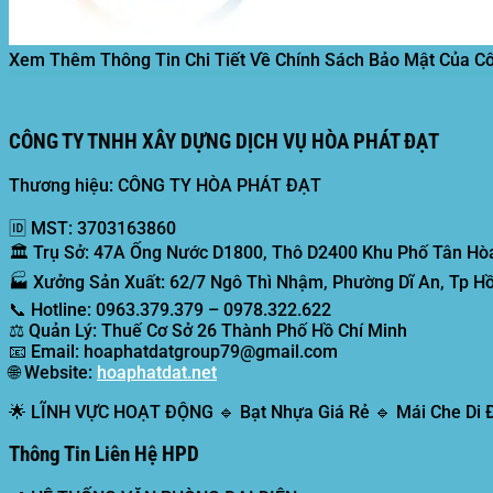
Xem Thêm Thông Tin Chi Tiết Về Chính Sách Bảo Mật Của C
CÔNG TY TNHH XÂY DỰNG DỊCH VỤ HÒA PHÁT ĐẠT
Thương hiệu: CÔNG TY HÒA PHÁT ĐẠT
🆔
MST:
3703163860
🏛️
Trụ Sở:
47A Ống Nước D1800, Thô D2400 Khu Phố Tân Hòa
🏭
Xưởng Sản Xuất:
62/7 Ngô Thì Nhậm, Phường Dĩ An, Tp Hồ
📞
Hotline:
0963.379.379 – 0978.322.622
⚖️
Quản Lý:
Thuế Cơ Sở 26 Thành Phố Hồ Chí Minh
📧
Email:
hoaphatdatgroup79@gmail.com
🌐
Website:
hoaphatdat.net
🌟
LĨNH VỰC HOẠT ĐỘNG
🔹 Bạt Nhựa Giá Rẻ 🔹 Mái Che Di
Thông Tin Liên Hệ HPD