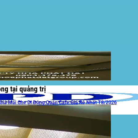
ng tại quảng trị
Giá Mái Che Di Động Quán Cafe Giá Rẻ Nhất T8/2026