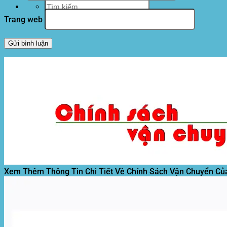
Tìm
kiếm:
Trang web
Xem Thêm Thông Tin Chi Tiết Về Chính Sách Vận Chuyển Củ