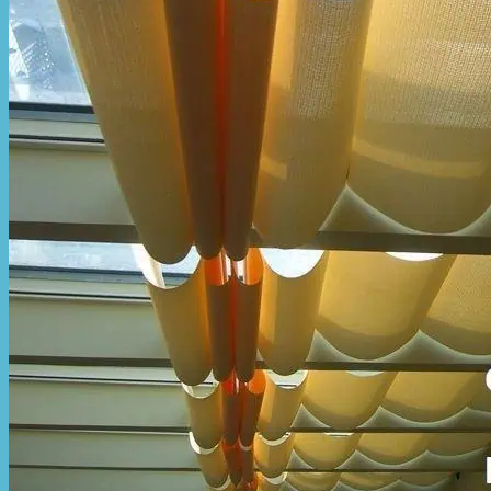
Hòa Phát Đạt
Giới thiệu Hòa Phát Đạt
Sản Phẩm
Sản Phẩm Bạt Che Ngoài Trời
Bạt che nắng mưa
Bạt kéo ngoài trời
Bạt che tự cuốn
Bạt nhựa xanh cam
Bạt sọc 3 màu
Bạt nhựa giá rẻ
Bạt lót ao hồ
Bạt nhựa đen HDPE
Màng chống thấm HDPE
Sản Phẩm Dù Che Ngoài Trời
Dù che nắng
Dù che quán cafe
Dù che sự kiện
Dù lệch tâm
Sản Phẩm Mái Che Di Động