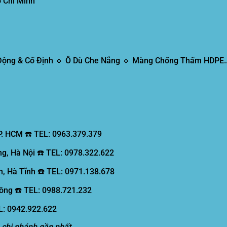
 Chí Minh
 Động & Cố Định 🔹 Ô Dù Che Nắng 🔹 Màng Chống Thấm HDPE..
P. HCM ☎️ TEL: 0963.379.379
g, Hà Nội ☎️ TEL: 0978.322.622
, Hà Tĩnh ☎️ TEL: 0971.138.678
ồng ☎️ TEL: 0988.721.232
EL: 0942.922.622
 chi nhánh gần nhất.