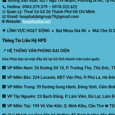
🏭
Xưởng Sản Xuất:
62/7 Ngô Thì Nhậm, Phường Dĩ An, Tp Hồ
📞
Hotline:
0963.379.379 – 0978.322.622
⚖️
Quản Lý:
Thuế Cơ Sở 26 Thành Phố Hồ Chí Minh
📧
Email:
hoaphatdatgroup79@gmail.com
🌐
Website:
hoaphatdat.net
🌟
LĨNH VỰC HOẠT ĐỘNG
🔹 Bạt Nhựa Giá Rẻ 🔹 Mái Che Di
Thông Tin Liên Hệ HPD
📍
HỆ THỐNG VĂN PHÒNG ĐẠI DIỆN
Hòa Phát Đạt có mặt đầy đủ tại 63 tỉnh thành trên toàn quốc.
🏢 VP Miền Nam:
26 Đường Số 10, P. Trường Thọ, Thủ Đức, T
🏢 VP Miền Bắc:
224 Lacasta, KĐT Văn Phú, P. Phú La, Hà Đôn
🏢 VP Miền Trung:
39 Đường Song Hành, Đông Vịnh, Cẩm Bình
🏢 VP Tây Nguyên:
23 Bạch Đằng, P. Lâm Viên, Đà Lạt, Lâm Đ
🏢 VP Miền Tây:
199 Võ Văn Kiệt, Q. Ninh Kiều, Cần Thơ ☎️ T
📢
Quý khách vui lòng liên hệ Hotline để được hướng dẫn đến