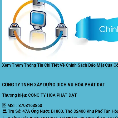
Xem Thêm Thông Tin Chi Tiết Về Chính Sách Bảo Mật Của C
CÔNG TY TNHH XÂY DỰNG DỊCH VỤ HÒA PHÁT ĐẠT
Thương hiệu: CÔNG TY HÒA PHÁT ĐẠT
🆔
MST:
3703163860
🏛️
Trụ Sở:
47A Ống Nước D1800, Thô D2400 Khu Phố Tân Hòa