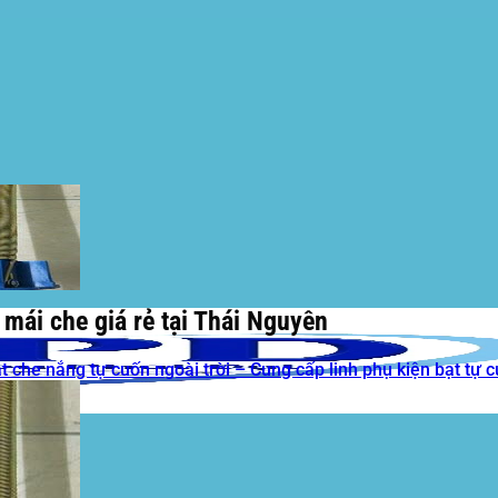
 mái che giá rẻ tại Thái Nguyên
t che nắng tự cuốn ngoài trời – Cung cấp linh phụ kiện bạt tự 