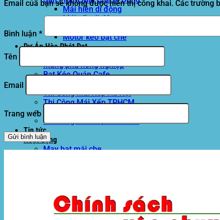
Email của bạn sẽ không được hiển thị công khai.
Các trường 
Mái hiên di động
Mái xếp di động
Nhà bạt di động
Bình luận
*
Motor kéo bạt che
Dự Án Hòa Phát Đạt
Lưới che nắng
Tên
Màng phủ nông nghiệp
Bạt Kéo Quán Cafe
Bạt Kéo Sân Trường
Email
Thi Công Mái Xếp Hà Nội
Thi Công Mái Xếp TPHCM
Thi Công Mái Xếp Bình Dương
Trang web
Thi Công Mái Xếp Biên Hòa
Tin tức
Hoạt động
May bạt mái che
Thi công bạt lót lồ
Thay bạt áo dù
Thay bạt mái che
Thi công mái tôn
Tuyển Dụng Hòa Phát Đạt
Liên hệ Hòa Phát Đạt