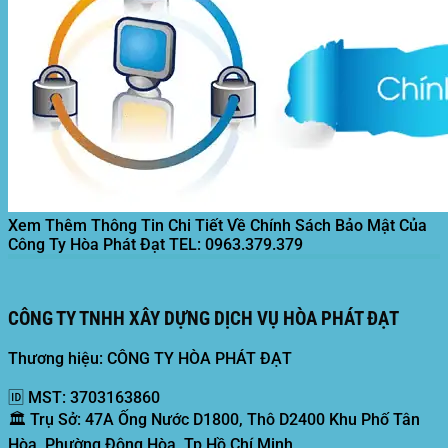
Xem Thêm Thông Tin Chi Tiết Về Chính Sách Bảo Mật Của
Công Ty Hòa Phát Đạt
TEL: 0963.379.379
CÔNG TY TNHH XÂY DỰNG DỊCH VỤ HÒA PHÁT ĐẠT
Thương hiệu: CÔNG TY HÒA PHÁT ĐẠT
🆔
MST:
3703163860
🏛️
Trụ Sở:
47A Ống Nước D1800, Thô D2400 Khu Phố Tân
Hòa, Phường Đông Hòa, Tp Hồ Chí Minh