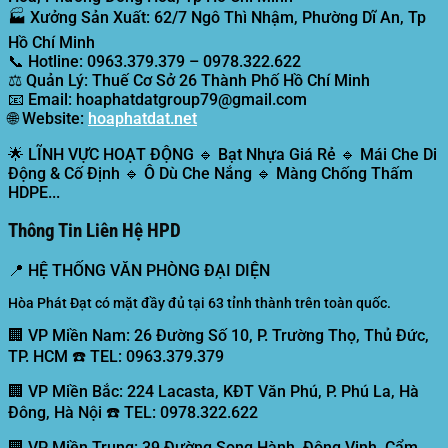
🏭
Xưởng Sản Xuất:
62/7 Ngô Thì Nhậm, Phường Dĩ An, Tp
Hồ Chí Minh
📞
Hotline:
0963.379.379 – 0978.322.622
⚖️
Quản Lý:
Thuế Cơ Sở 26 Thành Phố Hồ Chí Minh
📧
Email:
hoaphatdatgroup79@gmail.com
🌐
Website:
hoaphatdat.net
🌟
LĨNH VỰC HOẠT ĐỘNG
🔹 Bạt Nhựa Giá Rẻ 🔹 Mái Che Di
Động & Cố Định 🔹 Ô Dù Che Nắng 🔹 Màng Chống Thấm
HDPE...
Thông Tin Liên Hệ HPD
📍
HỆ THỐNG VĂN PHÒNG ĐẠI DIỆN
Hòa Phát Đạt có mặt đầy đủ tại 63 tỉnh thành trên toàn quốc.
🏢 VP Miền Nam:
26 Đường Số 10, P. Trường Thọ, Thủ Đức,
TP. HCM ☎️ TEL: 0963.379.379
🏢 VP Miền Bắc:
224 Lacasta, KĐT Văn Phú, P. Phú La, Hà
Đông, Hà Nội ☎️ TEL: 0978.322.622
🏢 VP Miền Trung:
39 Đường Song Hành, Đông Vịnh, Cẩm