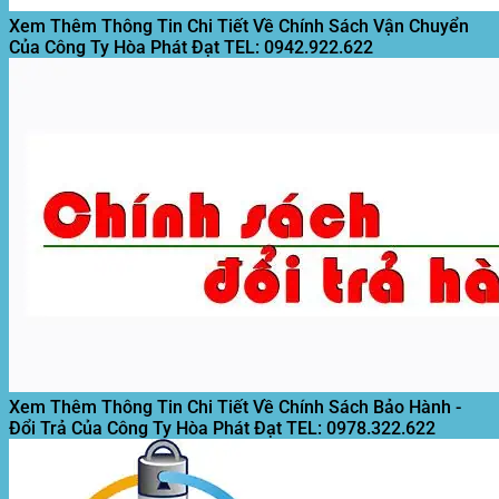
Xem Thêm Thông Tin Chi Tiết Về Chính Sách Vận Chuyển
Của Công Ty Hòa Phát Đạt
TEL: 0942.922.622
Xem Thêm Thông Tin Chi Tiết Về Chính Sách Bảo Hành -
Đổi Trả Của Công Ty Hòa Phát Đạt
TEL: 0978.322.622