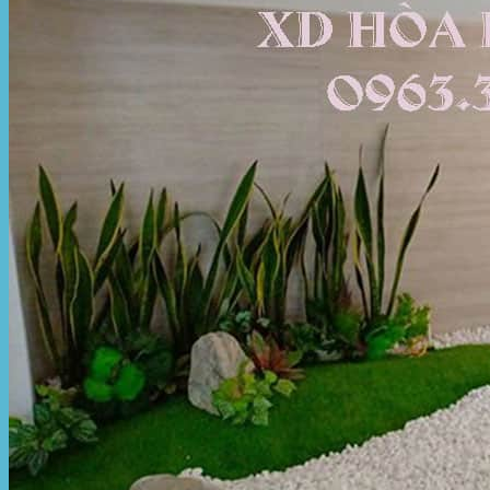
Hòa Phát Đạt
Giới thiệu Hòa Phát Đạt
Sản Phẩm
Sản Phẩm Bạt Che Ngoài Trời
Bạt che nắng mưa
Bạt kéo ngoài trời
Bạt che tự cuốn
Bạt nhựa xanh cam
Bạt sọc 3 màu
Bạt nhựa giá rẻ
Bạt lót ao hồ
Bạt nhựa đen HDPE
Màng chống thấm HDPE
Sản Phẩm Dù Che Ngoài Trời
Dù che nắng
Dù che quán cafe
Dù che sự kiện
Dù lệch tâm
Sản Phẩm Mái Che Di Động
Mái hiên di động
Mái xếp di động
Nhà bạt di động