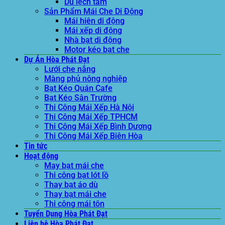
Dù lệch tâm
Sản Phẩm Mái Che Di Động
Mái hiên di động
Mái xếp di động
Nhà bạt di động
Motor kéo bạt che
Dự Án Hòa Phát Đạt
Lưới che nắng
Màng phủ nông nghiệp
Bạt Kéo Quán Cafe
Bạt Kéo Sân Trường
Thi Công Mái Xếp Hà Nội
Thi Công Mái Xếp TPHCM
Thi Công Mái Xếp Bình Dương
Thi Công Mái Xếp Biên Hòa
Tin tức
Hoạt động
May bạt mái che
Thi công bạt lót lồ
Thay bạt áo dù
Thay bạt mái che
Thi công mái tôn
Tuyển Dụng Hòa Phát Đạt
Liên hệ Hòa Phát Đạt