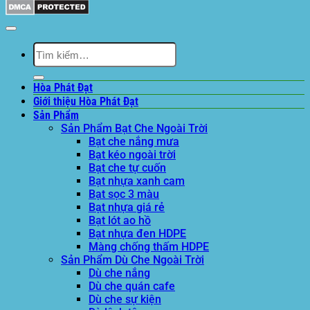
Tìm
kiếm:
Hòa Phát Đạt
Giới thiệu Hòa Phát Đạt
Sản Phẩm
Sản Phẩm Bạt Che Ngoài Trời
Bạt che nắng mưa
Bạt kéo ngoài trời
Bạt che tự cuốn
Bạt nhựa xanh cam
Bạt sọc 3 màu
Bạt nhựa giá rẻ
Bạt lót ao hồ
Bạt nhựa đen HDPE
Màng chống thấm HDPE
Sản Phẩm Dù Che Ngoài Trời
Dù che nắng
Dù che quán cafe
Dù che sự kiện