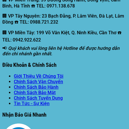
Bình, Hà Tĩnh ☎️ TEL: 0971.138.678
🏢 VP Tây Nguyên:
23 Bạch Đằng, P. Lâm Viên, Đà Lạt, Lâm
Đồng ☎️ TEL: 0988.721.232
🏢 VP Miền Tây:
199 Võ Văn Kiệt, Q. Ninh Kiều, Cần Thơ ☎️
TEL: 0942.922.622
📢
Quý khách vui lòng liên hệ Hotline để được hướng dẫn
đến chi nhánh gần nhất.
Điều Khoản & Chính Sách
Giới Thiệu Về Chúng Tôi
Chính Sách Vận Chuyển
Chính Sách Bảo Hành
Chính Sách Bảo Mật
Chính Sách Tuyển Dụng
Tin Tức - Sự Kiện
Nhận Báo Giá Nhanh