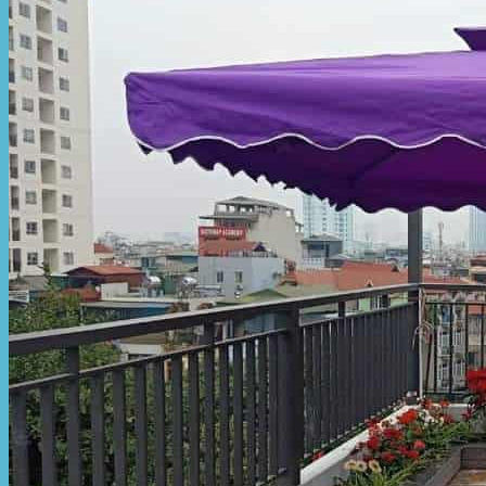
Hòa Phát Đạt
Giới thiệu Hòa Phát Đạt
Sản Phẩm
Sản Phẩm Bạt Che Ngoài Trời
Bạt che nắng mưa
Bạt kéo ngoài trời
Bạt che tự cuốn
Bạt nhựa xanh cam
Bạt sọc 3 màu
Bạt nhựa giá rẻ
Bạt lót ao hồ
Bạt nhựa đen HDPE
Màng chống thấm HDPE
Sản Phẩm Dù Che Ngoài Trời
Dù che nắng
Dù che quán cafe
Dù che sự kiện
Dù lệch tâm
Sản Phẩm Mái Che Di Động