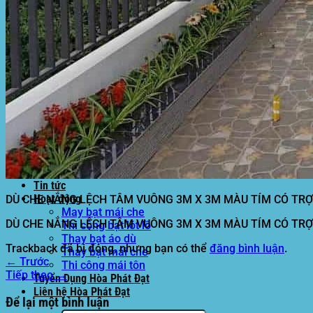
Mái hiên di động
Mái xếp di động
Nhà bạt di động
Motor kéo bạt che
Dự Án Hòa Phát Đạt
Lưới che nắng
Màng phủ nông nghiệp
Bạt Kéo Quán Cafe
Bạt Kéo Sân Trường
Thi Công Mái Xếp Hà Nội
Thi Công Mái Xếp TPHCM
Thi Công Mái Xếp Bình Dương
Thi Công Mái Xếp Biên Hòa
Tin tức
Hoạt động
DÙ CHE NẮNG LỆCH TÂM VUÔNG 3M X 3M MÀU TÍM CÓ TRỢ
May bạt mái che
DÙ CHE NẮNG LỆCH TÂM VUÔNG 3M X 3M MÀU TÍM CÓ TRỢ
Thi công bạt lót lồ
Thay bạt áo dù
Trackback đã bị đóng, nhưng bạn có thể
đăng bình luận
.
Thay bạt mái che
←
Trước
Thi công mái tôn
Tiếp theo
→
Tuyển Dụng Hòa Phát Đạt
Liên hệ Hòa Phát Đạt
Để lại một bình luận