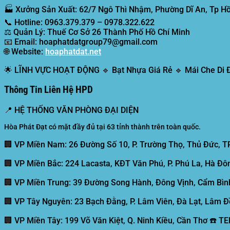
🏭
Xưởng Sản Xuất:
62/7 Ngô Thì Nhậm, Phường Dĩ An, Tp Hồ
📞
Hotline:
0963.379.379 – 0978.322.622
⚖️
Quản Lý:
Thuế Cơ Sở 26 Thành Phố Hồ Chí Minh
📧
Email:
hoaphatdatgroup79@gmail.com
🌐
Website:
hoaphatdat.net
🌟
LĨNH VỰC HOẠT ĐỘNG
🔹 Bạt Nhựa Giá Rẻ 🔹 Mái Che Di
Thông Tin Liên Hệ HPD
📍
HỆ THỐNG VĂN PHÒNG ĐẠI DIỆN
Hòa Phát Đạt có mặt đầy đủ tại 63 tỉnh thành trên toàn quốc.
🏢 VP Miền Nam:
26 Đường Số 10, P. Trường Thọ, Thủ Đức, T
🏢 VP Miền Bắc:
224 Lacasta, KĐT Văn Phú, P. Phú La, Hà Đôn
🏢 VP Miền Trung:
39 Đường Song Hành, Đông Vịnh, Cẩm Bình
🏢 VP Tây Nguyên:
23 Bạch Đằng, P. Lâm Viên, Đà Lạt, Lâm Đ
🏢 VP Miền Tây:
199 Võ Văn Kiệt, Q. Ninh Kiều, Cần Thơ ☎️ T