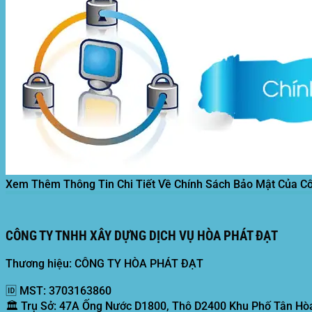
Xem Thêm Thông Tin Chi Tiết Về Chính Sách Bảo Mật Của C
CÔNG TY TNHH XÂY DỰNG DỊCH VỤ HÒA PHÁT ĐẠT
Thương hiệu: CÔNG TY HÒA PHÁT ĐẠT
🆔
MST:
3703163860
🏛️
Trụ Sở:
47A Ống Nước D1800, Thô D2400 Khu Phố Tân Hòa