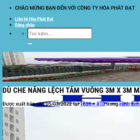
Bỏ
CHÀO MỪNG BẠN ĐẾN VỚI CÔNG TY HÒA PHÁT ĐẠT
qua
Liên hệ Hòa Phát Đạt
nội
Đăng nhập
dung
Tìm
kiếm:
DÙ CHE NẮNG LỆCH TÂM VUÔNG 3M X 3M M
Được xuất bản vào
05/03/2022
tại
1080 × 810
trong
Hình ảnh