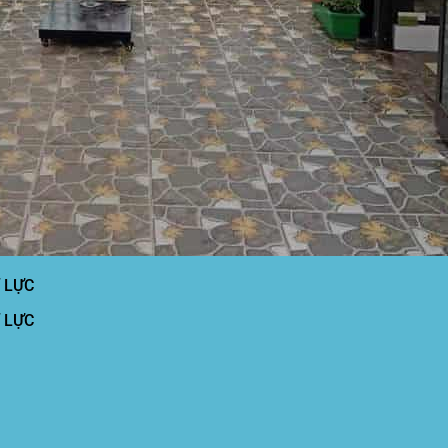
 LỰC
 LỰC