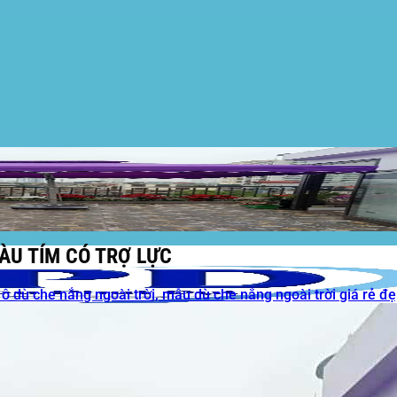
ÀU TÍM CÓ TRỢ LỰC
 ô dù che nắng ngoài trời, mẫu dù che nắng ngoài trời giá rẻ đ