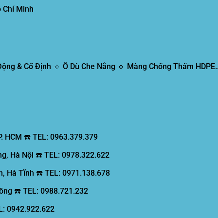
 Chí Minh
 Động & Cố Định 🔹 Ô Dù Che Nắng 🔹 Màng Chống Thấm HDPE..
P. HCM ☎️ TEL: 0963.379.379
g, Hà Nội ☎️ TEL: 0978.322.622
, Hà Tĩnh ☎️ TEL: 0971.138.678
ồng ☎️ TEL: 0988.721.232
EL: 0942.922.622