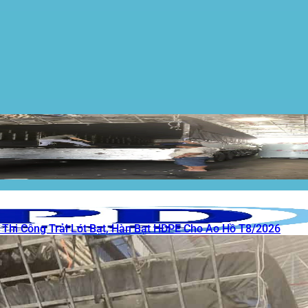
 Thi Công Trải Lót Bạt, Hàn Bạt HDPE Cho Ao Hồ T8/2026