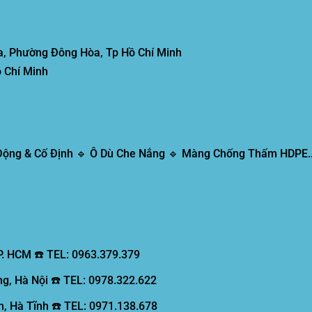
, Phường Đông Hòa, Tp Hồ Chí Minh
 Chí Minh
 Động & Cố Định 🔹 Ô Dù Che Nắng 🔹 Màng Chống Thấm HDPE..
P. HCM ☎️ TEL: 0963.379.379
g, Hà Nội ☎️ TEL: 0978.322.622
, Hà Tĩnh ☎️ TEL: 0971.138.678