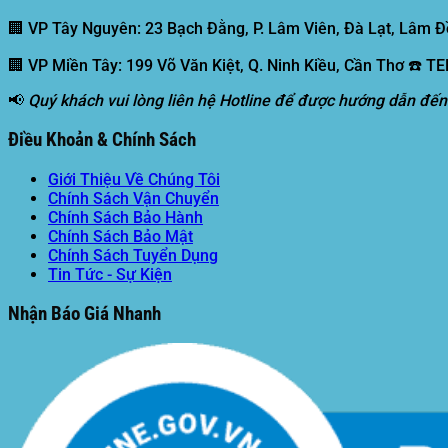
🏢 VP Tây Nguyên:
23 Bạch Đằng, P. Lâm Viên, Đà Lạt, Lâm Đ
🏢 VP Miền Tây:
199 Võ Văn Kiệt, Q. Ninh Kiều, Cần Thơ ☎️ T
📢
Quý khách vui lòng liên hệ Hotline để được hướng dẫn đến
Điều Khoản & Chính Sách
Giới Thiệu Về Chúng Tôi
Chính Sách Vận Chuyển
Chính Sách Bảo Hành
Chính Sách Bảo Mật
Chính Sách Tuyển Dụng
Tin Tức - Sự Kiện
Nhận Báo Giá Nhanh