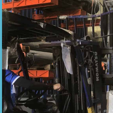
Hòa Phát Đạt
Giới thiệu Hòa Phát Đạt
Sản Phẩm
Sản Phẩm Bạt Che Ngoài Trời
Bạt che nắng mưa
Bạt kéo ngoài trời
Bạt che tự cuốn
Bạt nhựa xanh cam
Bạt sọc 3 màu
Bạt nhựa giá rẻ
Bạt lót ao hồ
Bạt nhựa đen HDPE
Màng chống thấm HDPE
Sản Phẩm Dù Che Ngoài Trời
Dù che nắng
Dù che quán cafe
Dù che sự kiện
Dù lệch tâm
Sản Phẩm Mái Che Di Động