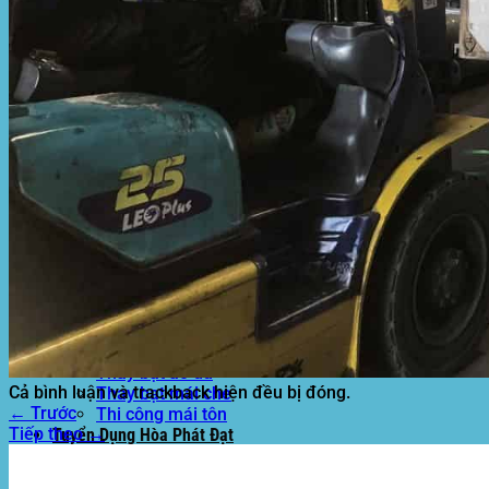
Mái hiên di động
Mái xếp di động
Nhà bạt di động
Motor kéo bạt che
Dự Án Hòa Phát Đạt
Lưới che nắng
Màng phủ nông nghiệp
Bạt Kéo Quán Cafe
Bạt Kéo Sân Trường
Thi Công Mái Xếp Hà Nội
Thi Công Mái Xếp TPHCM
Thi Công Mái Xếp Bình Dương
Thi Công Mái Xếp Biên Hòa
Tin tức
Hoạt động
May bạt mái che
Thi công bạt lót lồ
Thay bạt áo dù
Cả bình luận và trackback hiện đều bị đóng.
Thay bạt mái che
←
Trước
Thi công mái tôn
Tiếp theo
→
Tuyển Dụng Hòa Phát Đạt
Liên hệ Hòa Phát Đạt