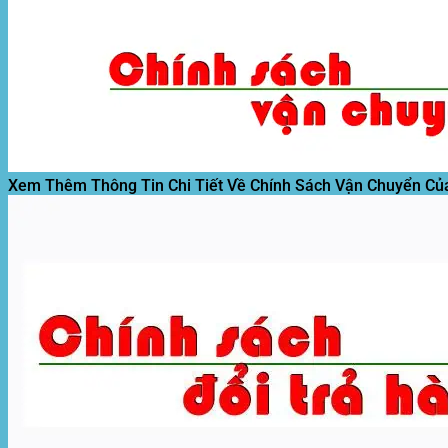
Tìm
kiếm:
Xem Thêm Thông Tin Chi Tiết Về Chính Sách Vận Chuyển Củ