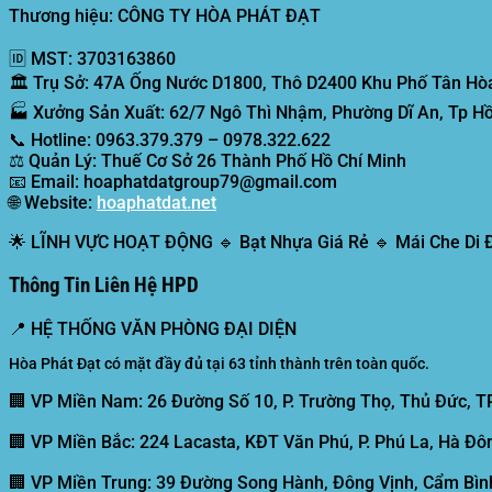
Thương hiệu: CÔNG TY HÒA PHÁT ĐẠT
🆔
MST:
3703163860
🏛️
Trụ Sở:
47A Ống Nước D1800, Thô D2400 Khu Phố Tân Hòa
🏭
Xưởng Sản Xuất:
62/7 Ngô Thì Nhậm, Phường Dĩ An, Tp Hồ
📞
Hotline:
0963.379.379 – 0978.322.622
⚖️
Quản Lý:
Thuế Cơ Sở 26 Thành Phố Hồ Chí Minh
📧
Email:
hoaphatdatgroup79@gmail.com
🌐
Website:
hoaphatdat.net
🌟
LĨNH VỰC HOẠT ĐỘNG
🔹 Bạt Nhựa Giá Rẻ 🔹 Mái Che Di
Thông Tin Liên Hệ HPD
📍
HỆ THỐNG VĂN PHÒNG ĐẠI DIỆN
Hòa Phát Đạt có mặt đầy đủ tại 63 tỉnh thành trên toàn quốc.
🏢 VP Miền Nam:
26 Đường Số 10, P. Trường Thọ, Thủ Đức, T
🏢 VP Miền Bắc:
224 Lacasta, KĐT Văn Phú, P. Phú La, Hà Đôn
🏢 VP Miền Trung:
39 Đường Song Hành, Đông Vịnh, Cẩm Bình