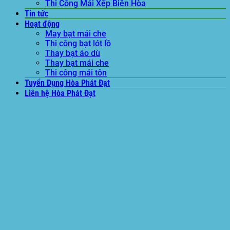
Thi Công Mái Xếp Biên Hòa
Tin tức
Hoạt động
May bạt mái che
Thi công bạt lót lồ
Thay bạt áo dù
Thay bạt mái che
Thi công mái tôn
Tuyển Dụng Hòa Phát Đạt
Liên hệ Hòa Phát Đạt