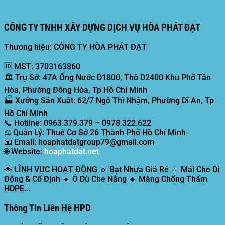
CÔNG TY TNHH XÂY DỰNG DỊCH VỤ HÒA PHÁT ĐẠT
Thương hiệu: CÔNG TY HÒA PHÁT ĐẠT
🆔
MST:
3703163860
🏛️
Trụ Sở:
47A Ống Nước D1800, Thô D2400 Khu Phố Tân
Hòa, Phường Đông Hòa, Tp Hồ Chí Minh
🏭
Xưởng Sản Xuất:
62/7 Ngô Thì Nhậm, Phường Dĩ An, Tp
Hồ Chí Minh
📞
Hotline:
0963.379.379 – 0978.322.622
⚖️
Quản Lý:
Thuế Cơ Sở 26 Thành Phố Hồ Chí Minh
📧
Email:
hoaphatdatgroup79@gmail.com
🌐
Website:
hoaphatdat.net
🌟
LĨNH VỰC HOẠT ĐỘNG
🔹 Bạt Nhựa Giá Rẻ 🔹 Mái Che Di
Động & Cố Định 🔹 Ô Dù Che Nắng 🔹 Màng Chống Thấm
HDPE...
Thông Tin Liên Hệ HPD