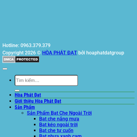
Hotline: 0963.379.379
Copyright 2026 ©
HÒA PHÁT ĐẠT
bởi hoaphatdatgroup
Tìm
kiếm:
Hòa Phát Đạt
Giới thiệu Hòa Phát Đạt
Sản Phẩm
Sản Phẩm Bạt Che Ngoài Trời
Bạt che nắng mưa
Bạt kéo ngoài trời
Bạt che tự cuốn
Bạt nhựa xanh cam