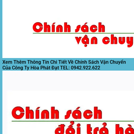
Xem Thêm Thông Tin Chi Tiết Về Chính Sách Vận Chuyển
Của Công Ty Hòa Phát Đạt
TEL: 0942.922.622