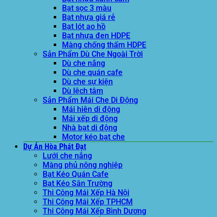
Bạt sọc 3 màu
Bạt nhựa giá rẻ
Bạt lót ao hồ
Bạt nhựa đen HDPE
Màng chống thấm HDPE
Sản Phẩm Dù Che Ngoài Trời
Dù che nắng
Dù che quán cafe
Dù che sự kiện
Dù lệch tâm
Sản Phẩm Mái Che Di Động
Mái hiên di động
Mái xếp di động
Nhà bạt di động
Motor kéo bạt che
Dự Án Hòa Phát Đạt
Lưới che nắng
Màng phủ nông nghiệp
Bạt Kéo Quán Cafe
Bạt Kéo Sân Trường
Thi Công Mái Xếp Hà Nội
Thi Công Mái Xếp TPHCM
Thi Công Mái Xếp Bình Dương