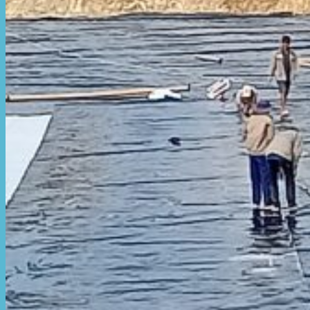
Hòa Phát Đạt
Giới thiệu Hòa Phát Đạt
Sản Phẩm
Sản Phẩm Bạt Che Ngoài Trời
Bạt che nắng mưa
Bạt kéo ngoài trời
Bạt che tự cuốn
Bạt nhựa xanh cam
Bạt sọc 3 màu
Bạt nhựa giá rẻ
Bạt lót ao hồ
Bạt nhựa đen HDPE
Màng chống thấm HDPE
Sản Phẩm Dù Che Ngoài Trời
Dù che nắng
Dù che quán cafe
Dù che sự kiện
Dù lệch tâm
Sản Phẩm Mái Che Di Động
Mái hiên di động
Mái xếp di động
Nhà bạt di động