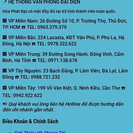
📍
HỆ THỐNG VĂN PHÒNG ĐẠI DIỆN
Hòa Phát Đạt có mặt đầy đủ tại 63 tỉnh thành trên toàn quốc.
🏢 VP Miền Nam:
26 Đường Số 10, P. Trường Thọ, Thủ Đức,
TP. HCM ☎️ TEL: 0963.379.379
🏢 VP Miền Bắc:
224 Lacasta, KĐT Văn Phú, P. Phú La, Hà
Đông, Hà Nội ☎️ TEL: 0978.322.622
🏢 VP Miền Trung:
39 Đường Song Hành, Đông Vịnh, Cẩm
Bình, Hà Tĩnh ☎️ TEL: 0971.138.678
🏢 VP Tây Nguyên:
23 Bạch Đằng, P. Lâm Viên, Đà Lạt, Lâm
Đồng ☎️ TEL: 0988.721.232
🏢 VP Miền Tây:
199 Võ Văn Kiệt, Q. Ninh Kiều, Cần Thơ ☎️
TEL: 0942.922.622
📢
Quý khách vui lòng liên hệ Hotline để được hướng dẫn
đến chi nhánh gần nhất.
Điều Khoản & Chính Sách