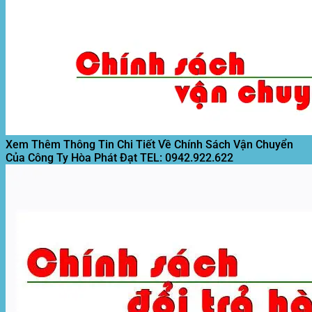
Xem Thêm Thông Tin Chi Tiết Về Chính Sách Vận Chuyển
Của Công Ty Hòa Phát Đạt
TEL: 0942.922.622