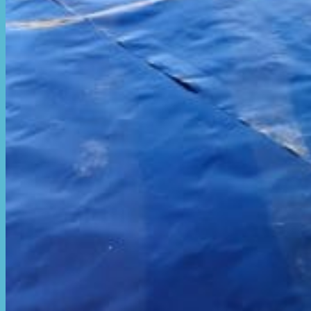
Hòa Phát Đạt
Giới thiệu Hòa Phát Đạt
Sản Phẩm
Sản Phẩm Bạt Che Ngoài Trời
Bạt che nắng mưa
Bạt kéo ngoài trời
Bạt che tự cuốn
Bạt nhựa xanh cam
Bạt sọc 3 màu
Bạt nhựa giá rẻ
Bạt lót ao hồ
Bạt nhựa đen HDPE
Màng chống thấm HDPE
Sản Phẩm Dù Che Ngoài Trời
Dù che nắng
Dù che quán cafe
Dù che sự kiện
Dù lệch tâm
Sản Phẩm Mái Che Di Động
Mái hiên di động
Mái xếp di động
Nhà bạt di động