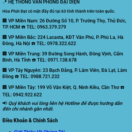
📍
HỆ THỐNG VĂN PHÒNG ĐẠI DIỆN
Hòa Phát Đạt có mặt đầy đủ tại 63 tỉnh thành trên toàn quốc.
🏢 VP Miền Nam:
26 Đường Số 10, P. Trường Thọ, Thủ Đức,
TP. HCM ☎️ TEL: 0963.379.379
🏢 VP Miền Bắc:
224 Lacasta, KĐT Văn Phú, P. Phú La, Hà
Đông, Hà Nội ☎️ TEL: 0978.322.622
🏢 VP Miền Trung:
39 Đường Song Hành, Đông Vịnh, Cẩm
Bình, Hà Tĩnh ☎️ TEL: 0971.138.678
🏢 VP Tây Nguyên:
23 Bạch Đằng, P. Lâm Viên, Đà Lạt, Lâm
Đồng ☎️ TEL: 0988.721.232
🏢 VP Miền Tây:
199 Võ Văn Kiệt, Q. Ninh Kiều, Cần Thơ ☎️
TEL: 0942.922.622
📢
Quý khách vui lòng liên hệ Hotline để được hướng dẫn
đến chi nhánh gần nhất.
Điều Khoản & Chính Sách