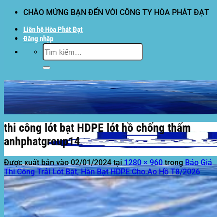
Bỏ
CHÀO MỪNG BẠN ĐẾN VỚI CÔNG TY HÒA PHÁT ĐẠT
qua
Liên hệ Hòa Phát Đạt
nội
Đăng nhập
dung
Tìm
kiếm:
thi công lót bạt HDPE lót hồ chống thấm
anhphatgroup14
Được xuất bản vào
02/01/2024
tại
1280 × 960
trong
Báo Giá
Thi Công Trải Lót Bạt, Hàn Bạt HDPE Cho Ao Hồ T8/2026