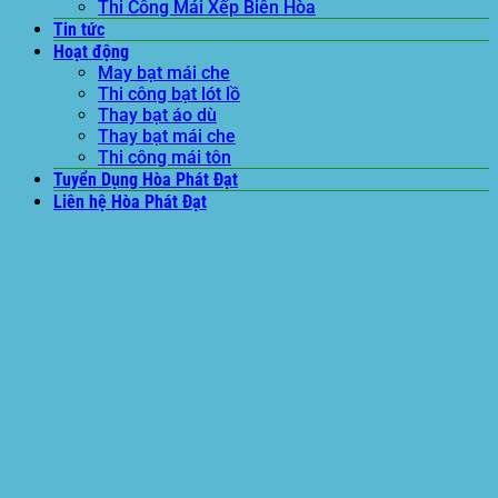
Thi Công Mái Xếp Biên Hòa
Tin tức
Hoạt động
May bạt mái che
Thi công bạt lót lồ
Thay bạt áo dù
Thay bạt mái che
Thi công mái tôn
Tuyển Dụng Hòa Phát Đạt
Liên hệ Hòa Phát Đạt