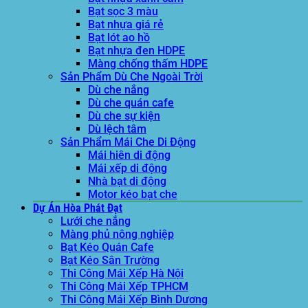
Bạt sọc 3 màu
Bạt nhựa giá rẻ
Bạt lót ao hồ
Bạt nhựa đen HDPE
Màng chống thấm HDPE
Sản Phẩm Dù Che Ngoài Trời
Dù che nắng
Dù che quán cafe
Dù che sự kiện
Dù lệch tâm
Sản Phẩm Mái Che Di Động
Mái hiên di động
Mái xếp di động
Nhà bạt di động
Motor kéo bạt che
Dự Án Hòa Phát Đạt
Lưới che nắng
Màng phủ nông nghiệp
Bạt Kéo Quán Cafe
Bạt Kéo Sân Trường
Thi Công Mái Xếp Hà Nội
Thi Công Mái Xếp TPHCM
Thi Công Mái Xếp Bình Dương