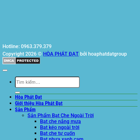
Hotline: 0963.379.379
Copyright 2026 ©
HÒA PHÁT ĐẠT
bởi hoaphatdatgroup
Tìm
kiếm:
Hòa Phát Đạt
Giới thiệu Hòa Phát Đạt
Sản Phẩm
Sản Phẩm Bạt Che Ngoài Trời
Bạt che nắng mưa
Bạt kéo ngoài trời
Bạt che tự cuốn
Bạt nhựa xanh cam