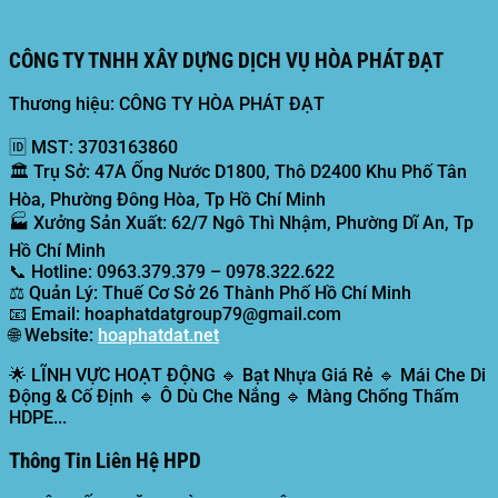
CÔNG TY TNHH XÂY DỰNG DỊCH VỤ HÒA PHÁT ĐẠT
Thương hiệu: CÔNG TY HÒA PHÁT ĐẠT
🆔
MST:
3703163860
🏛️
Trụ Sở:
47A Ống Nước D1800, Thô D2400 Khu Phố Tân
Hòa, Phường Đông Hòa, Tp Hồ Chí Minh
🏭
Xưởng Sản Xuất:
62/7 Ngô Thì Nhậm, Phường Dĩ An, Tp
Hồ Chí Minh
📞
Hotline:
0963.379.379 – 0978.322.622
⚖️
Quản Lý:
Thuế Cơ Sở 26 Thành Phố Hồ Chí Minh
📧
Email:
hoaphatdatgroup79@gmail.com
🌐
Website:
hoaphatdat.net
🌟
LĨNH VỰC HOẠT ĐỘNG
🔹 Bạt Nhựa Giá Rẻ 🔹 Mái Che Di
Động & Cố Định 🔹 Ô Dù Che Nắng 🔹 Màng Chống Thấm
HDPE...
Thông Tin Liên Hệ HPD