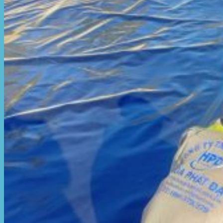
Hòa Phát Đạt
Giới thiệu Hòa Phát Đạt
Sản Phẩm
Sản Phẩm Bạt Che Ngoài Trời
Bạt che nắng mưa
Bạt kéo ngoài trời
Bạt che tự cuốn
Bạt nhựa xanh cam
Bạt sọc 3 màu
Bạt nhựa giá rẻ
Bạt lót ao hồ
Bạt nhựa đen HDPE
Màng chống thấm HDPE
Sản Phẩm Dù Che Ngoài Trời
Dù che nắng
Dù che quán cafe
Dù che sự kiện
Dù lệch tâm
Sản Phẩm Mái Che Di Động
Mái hiên di động
Mái xếp di động
Nhà bạt di động