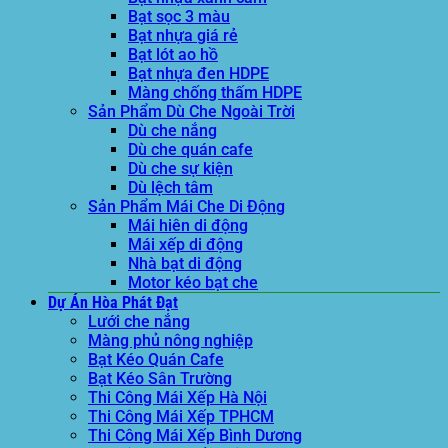
Bạt sọc 3 màu
Bạt nhựa giá rẻ
Bạt lót ao hồ
Bạt nhựa đen HDPE
Màng chống thấm HDPE
Sản Phẩm Dù Che Ngoài Trời
Dù che nắng
Dù che quán cafe
Dù che sự kiện
Dù lệch tâm
Sản Phẩm Mái Che Di Động
Mái hiên di động
Mái xếp di động
Nhà bạt di động
Motor kéo bạt che
Dự Án Hòa Phát Đạt
Lưới che nắng
Màng phủ nông nghiệp
Bạt Kéo Quán Cafe
Bạt Kéo Sân Trường
Thi Công Mái Xếp Hà Nội
Thi Công Mái Xếp TPHCM
Thi Công Mái Xếp Bình Dương