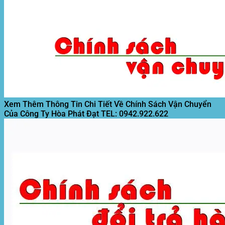
Xem Thêm Thông Tin Chi Tiết Về Chính Sách Vận Chuyển
Của Công Ty Hòa Phát Đạt
TEL: 0942.922.622