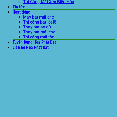
Thi Công Mái Xếp Biên Hòa
Tin tức
Hoạt động
May bạt mái che
Thi công bạt lót lồ
Thay bạt áo dù
Thay bạt mái che
Thi công mái tôn
Tuyển Dụng Hòa Phát Đạt
Liên hệ Hòa Phát Đạt