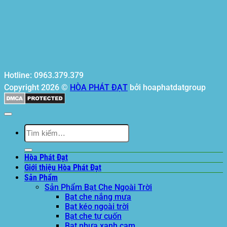
Hotline: 0963.379.379
Copyright 2026 ©
HÒA PHÁT ĐẠT
bởi hoaphatdatgroup
Tìm
kiếm:
Hòa Phát Đạt
Giới thiệu Hòa Phát Đạt
Sản Phẩm
Sản Phẩm Bạt Che Ngoài Trời
Bạt che nắng mưa
Bạt kéo ngoài trời
Bạt che tự cuốn
Bạt nhựa xanh cam