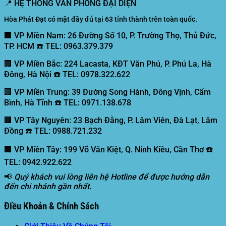
📍
HỆ THỐNG VĂN PHÒNG ĐẠI DIỆN
Hòa Phát Đạt có mặt đầy đủ tại 63 tỉnh thành trên toàn quốc.
🏢 VP Miền Nam:
26 Đường Số 10, P. Trường Thọ, Thủ Đức,
TP. HCM ☎️ TEL: 0963.379.379
🏢 VP Miền Bắc:
224 Lacasta, KĐT Văn Phú, P. Phú La, Hà
Đông, Hà Nội ☎️ TEL: 0978.322.622
🏢 VP Miền Trung:
39 Đường Song Hành, Đông Vịnh, Cẩm
Bình, Hà Tĩnh ☎️ TEL: 0971.138.678
🏢 VP Tây Nguyên:
23 Bạch Đằng, P. Lâm Viên, Đà Lạt, Lâm
Đồng ☎️ TEL: 0988.721.232
🏢 VP Miền Tây:
199 Võ Văn Kiệt, Q. Ninh Kiều, Cần Thơ ☎️
TEL: 0942.922.622
📢
Quý khách vui lòng liên hệ Hotline để được hướng dẫn
đến chi nhánh gần nhất.
Điều Khoản & Chính Sách