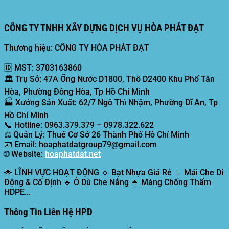
CÔNG TY TNHH XÂY DỰNG DỊCH VỤ HÒA PHÁT ĐẠT
Thương hiệu: CÔNG TY HÒA PHÁT ĐẠT
🆔
MST:
3703163860
🏛️
Trụ Sở:
47A Ống Nước D1800, Thô D2400 Khu Phố Tân
Hòa, Phường Đông Hòa, Tp Hồ Chí Minh
🏭
Xưởng Sản Xuất:
62/7 Ngô Thì Nhậm, Phường Dĩ An, Tp
Hồ Chí Minh
📞
Hotline:
0963.379.379 – 0978.322.622
⚖️
Quản Lý:
Thuế Cơ Sở 26 Thành Phố Hồ Chí Minh
📧
Email:
hoaphatdatgroup79@gmail.com
🌐
Website:
hoaphatdat.net
🌟
LĨNH VỰC HOẠT ĐỘNG
🔹 Bạt Nhựa Giá Rẻ 🔹 Mái Che Di
Động & Cố Định 🔹 Ô Dù Che Nắng 🔹 Màng Chống Thấm
HDPE...
Thông Tin Liên Hệ HPD