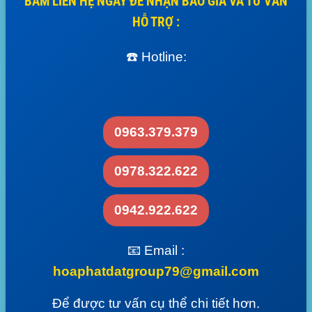
BẤM LIÊN HỆ NGAY ĐỂ NHẬN BÁO GIÁ VÀ TƯ VẤN
HỖ TRỢ :
☎️ Hotline:
0963.379.379
0978.322.622
0942.922.622
📧 Email :
hoaphatdatgroup79@gmail.com
Để được tư vấn cụ thể chi tiết hơn.