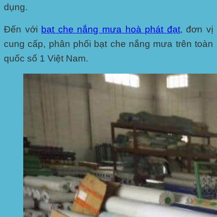
dụng.
Đến với
bạt che nắng mưa hoà phát đạt
, đơn vị
cung cấp, phân phối bạt che nắng mưa trên toàn
quốc số 1 Việt Nam.