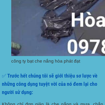
công ty bạt che nắng hòa phát đạt
✅ Trước hết chúng tôi sẽ giới thiệu sơ lược về
những công dụng tuyệt vời của nó đem lại cho
người sử dụng:
Không chỉ đơn giản là che nắng và mưa, chắn