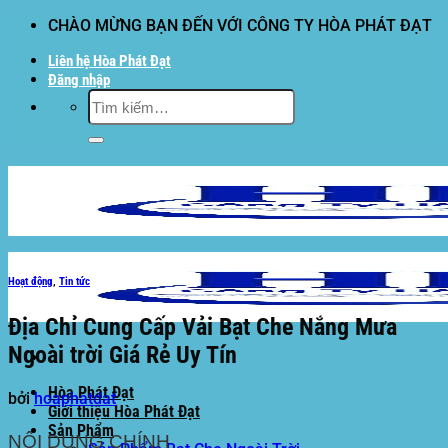
Bỏ
CHÀO MỪNG BẠN ĐẾN VỚI CÔNG TY HÒA PHÁT ĐẠT
qua
Liên hệ Hòa Phát Đạt
nội
Đăng nhập
dung
Tìm
kiếm:
Hoạt động
,
Tin tức
Địa Chỉ Cung Cấp Vải Bạt Che Nắng Mưa
Ngoài trời Giá Rẻ Uy Tín
Hòa Phát Đạt
bởi
hoaphatdat
Giới thiệu Hòa Phát Đạt
Sản Phẩm
NỘI DUNG CHÍNH