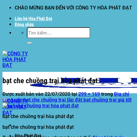
Bỏ
CHÀO MỪNG BẠN ĐẾN VỚI CÔNG TY HÒA PHÁT ĐẠT
qua
Liên hệ Hòa Phát Đạt
nội
Đăng nhập
dung
Tìm
kiếm:
bạt che chuồng trại hòa phát đạt
Được xuất bản vào
22/07/2020
tại
299 × 169
trong
Địa chỉ
cung cấp bạt che chuồng trại lắp đặt bạt chuồng trại giá tốt
bạt che chuồng trại hòa phát đạt
bạt che chuồng trại hòa phát đạt
Hòa Phát Đạt