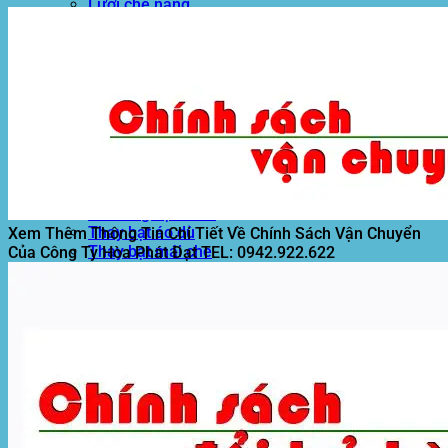
Lưới che nắng
Màng phủ nông nghiệp
Bạt Kéo Quán Cafe
Bạt Kéo Sân Trường
Thi Công Mái Xếp Hà Nội
Thi Công Mái Xếp TPHCM
Thi Công Mái Xếp Bình Dương
Thi Công Mái Xếp Biên Hòa
Tin tức
Hoạt động
May bạt mái che
Thi công bạt lót lồ
Thay bạt áo dù
Xem Thêm Thông Tin Chi Tiết Về Chính Sách Vận Chuyển
Thay bạt mái che
Của Công Ty Hòa Phát Đạt
TEL: 0942.922.622
Thi công mái tôn
Tuyển Dụng Hòa Phát Đạt
Liên hệ Hòa Phát Đạt
Tìm
kiếm: