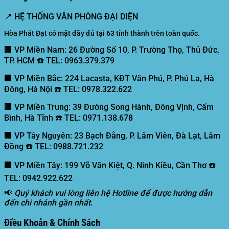
📍
HỆ THỐNG VĂN PHÒNG ĐẠI DIỆN
Hòa Phát Đạt có mặt đầy đủ tại 63 tỉnh thành trên toàn quốc.
🏢 VP Miền Nam:
26 Đường Số 10, P. Trường Thọ, Thủ Đức,
TP. HCM ☎️ TEL: 0963.379.379
🏢 VP Miền Bắc:
224 Lacasta, KĐT Văn Phú, P. Phú La, Hà
Đông, Hà Nội ☎️ TEL: 0978.322.622
🏢 VP Miền Trung:
39 Đường Song Hành, Đông Vịnh, Cẩm
Bình, Hà Tĩnh ☎️ TEL: 0971.138.678
🏢 VP Tây Nguyên:
23 Bạch Đằng, P. Lâm Viên, Đà Lạt, Lâm
Đồng ☎️ TEL: 0988.721.232
🏢 VP Miền Tây:
199 Võ Văn Kiệt, Q. Ninh Kiều, Cần Thơ ☎️
TEL: 0942.922.622
📢
Quý khách vui lòng liên hệ Hotline để được hướng dẫn
đến chi nhánh gần nhất.
Điều Khoản & Chính Sách