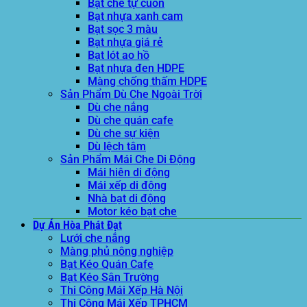
Bạt che tự cuốn
Bạt nhựa xanh cam
Bạt sọc 3 màu
Bạt nhựa giá rẻ
Bạt lót ao hồ
Bạt nhựa đen HDPE
Màng chống thấm HDPE
Sản Phẩm Dù Che Ngoài Trời
Dù che nắng
Dù che quán cafe
Dù che sự kiện
Dù lệch tâm
Sản Phẩm Mái Che Di Động
Mái hiên di động
Mái xếp di động
Nhà bạt di động
Motor kéo bạt che
Dự Án Hòa Phát Đạt
Lưới che nắng
Màng phủ nông nghiệp
Bạt Kéo Quán Cafe
Bạt Kéo Sân Trường
Thi Công Mái Xếp Hà Nội
Thi Công Mái Xếp TPHCM