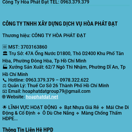
Công Ty Hòa Phát Đạt
TEL: 0963.379.379
CÔNG TY TNHH XÂY DỰNG DỊCH VỤ HÒA PHÁT ĐẠT
Thương hiệu: CÔNG TY HÒA PHÁT ĐẠT
🆔
MST:
3703163860
🏛️
Trụ Sở:
47A Ống Nước D1800, Thô D2400 Khu Phố Tân
Hòa, Phường Đông Hòa, Tp Hồ Chí Minh
🏭
Xưởng Sản Xuất:
62/7 Ngô Thì Nhậm, Phường Dĩ An, Tp
Hồ Chí Minh
📞
Hotline:
0963.379.379 – 0978.322.622
⚖️
Quản Lý:
Thuế Cơ Sở 26 Thành Phố Hồ Chí Minh
📧
Email:
hoaphatdatgroup79@gmail.com
🌐
Website:
hoaphatdat.net
🌟
LĨNH VỰC HOẠT ĐỘNG
🔹 Bạt Nhựa Giá Rẻ 🔹 Mái Che Di
Động & Cố Định 🔹 Ô Dù Che Nắng 🔹 Màng Chống Thấm
HDPE...
Thông Tin Liên Hệ HPD