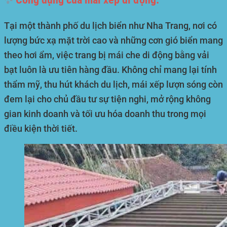
Tại một thành phố du lịch biển như Nha Trang, nơi có
lượng bức xạ mặt trời cao và những cơn gió biển mang
theo hơi ẩm, việc trang bị mái che di động bằng vải
bạt luôn là ưu tiên hàng đầu. Không chỉ mang lại tính
thẩm mỹ, thu hút khách du lịch, mái xếp lượn sóng còn
đem lại cho chủ đầu tư sự tiện nghi, mở rộng không
gian kinh doanh và tối ưu hóa doanh thu trong mọi
điều kiện thời tiết.