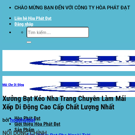
Bỏ
CHÀO MỪNG BẠN ĐẾN VỚI CÔNG TY HÒA PHÁT ĐẠT
qua
Liên hệ Hòa Phát Đạt
nội
Đăng nhập
dung
Tìm
kiếm:
Mái Che Di Động
Xưởng Bạt Kéo Nha Trang Chuyên Làm Mái
Xếp Di Động Cao Cấp Chất Lượng Nhất
Hòa Phát Đạt
bởi
hoaphatdat
Giới thiệu Hòa Phát Đạt
Sản Phẩm
NỘI DUNG CHÍNH