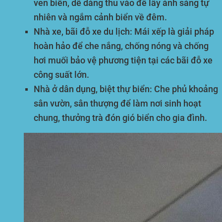
ven biển, dễ dàng thu vào để lấy ánh sáng tự
nhiên và ngắm cảnh biển về đêm.
Nhà xe, bãi đỗ xe du lịch:
Mái xếp là giải pháp
hoàn hảo để che nắng, chống nóng và chống
hơi muối bảo vệ phương tiện tại các bãi đỗ xe
công suất lớn.
Nhà ở dân dụng, biệt thự biển:
Che phủ khoảng
sân vườn, sân thượng để làm nơi sinh hoạt
chung, thưởng trà đón gió biển cho gia đình.