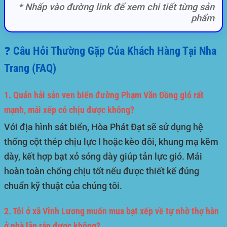
* Nhấp vào đường link để xem chi tiết từng sản
phẩm
❓ Câu Hỏi Thường Gặp Của Khách Hàng Tại Nha
Trang (FAQ)
1. Quán hải sản ven biển đường Phạm Văn Đồng gió rất
mạnh, mái xếp có chịu được không?
Với địa hình sát biển, Hòa Phát Đạt sẽ sử dụng hệ
thống cột thép chịu lực I hoặc kèo đôi, khung mạ kẽm
dày, kết hợp bạt xỏ sóng dày giúp tản lực gió. Mái
hoàn toàn chống chịu tốt nếu được thiết kế đúng
chuẩn kỹ thuật của chúng tôi.
2. Tôi ở xã Vĩnh Lương muốn mua bạt xếp về tự nhờ thợ hàn
ở nhà lắp ráp được không?