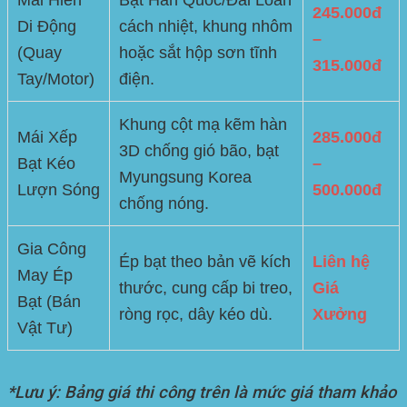
245.000đ
Di Động
cách nhiệt, khung nhôm
–
(Quay
hoặc sắt hộp sơn tĩnh
315.000đ
Tay/Motor)
điện.
Khung cột mạ kẽm hàn
Mái Xếp
285.000đ
3D chống gió bão, bạt
Bạt Kéo
–
Myungsung Korea
Lượn Sóng
500.000đ
chống nóng.
Gia Công
Ép bạt theo bản vẽ kích
Liên hệ
May Ép
thước, cung cấp bi treo,
Giá
Bạt (Bán
ròng rọc, dây kéo dù.
Xưởng
Vật Tư)
*Lưu ý: Bảng giá thi công trên là mức giá tham khảo