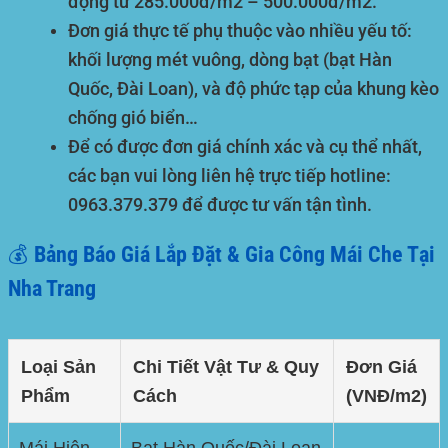
động từ
285.000đ/m2 – 500.000đ/m2
.
Đơn giá thực tế phụ thuộc vào nhiều yếu tố:
khối lượng mét vuông, dòng bạt (bạt Hàn
Quốc, Đài Loan), và độ phức tạp của khung kèo
chống gió biển…
Để có được đơn giá chính xác và cụ thể nhất,
các bạn vui lòng liên hệ trực tiếp hotline:
0963.379.379
để được tư vấn tận tình.
💰 Bảng Báo Giá Lắp Đặt & Gia Công Mái Che Tại
Nha Trang
Loại Sản
Chi Tiết Vật Tư & Quy
Đơn Giá
Phẩm
Cách
(VNĐ/m2)
Mái Hiên
Bạt Hàn Quốc/Đài Loan