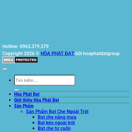
Hotline: 0963.379.379
Copyright 2026 ©
HÒA PHÁT ĐẠT
bởi hoaphatdatgroup
Tìm
kiếm:
Hòa Phát Đạt
Giới thiệu Hòa Phát Đạt
Sản Phẩm
Sản Phẩm Bạt Che Ngoài Trời
Bạt che nắng mưa
Bạt kéo ngoài trời
Bạt che tự cuốn