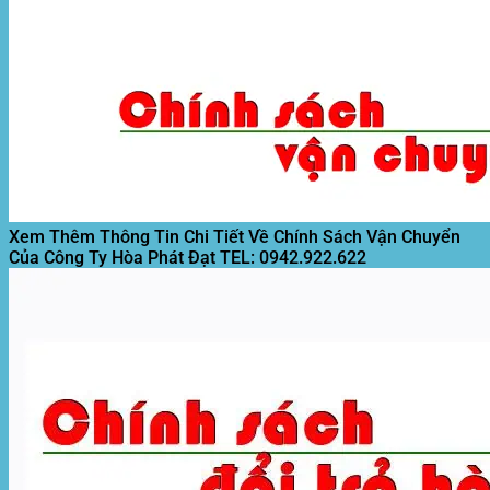
Xem Thêm Thông Tin Chi Tiết Về Chính Sách Vận Chuyển
Của Công Ty Hòa Phát Đạt
TEL: 0942.922.622