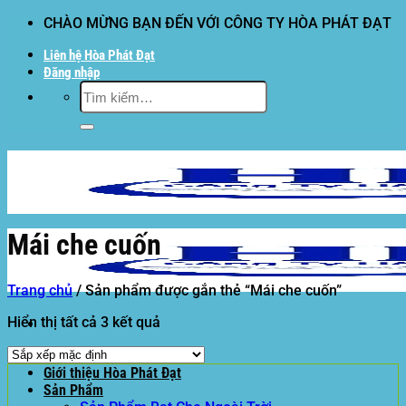
Bỏ
CHÀO MỪNG BẠN ĐẾN VỚI CÔNG TY HÒA PHÁT ĐẠT
qua
Liên hệ Hòa Phát Đạt
nội
Đăng nhập
dung
Tìm
kiếm:
Mái che cuốn
Trang chủ
/
Sản phẩm được gắn thẻ “Mái che cuốn”
Hiển thị tất cả 3 kết quả
Hòa Phát Đạt
Giới thiệu Hòa Phát Đạt
Sản Phẩm