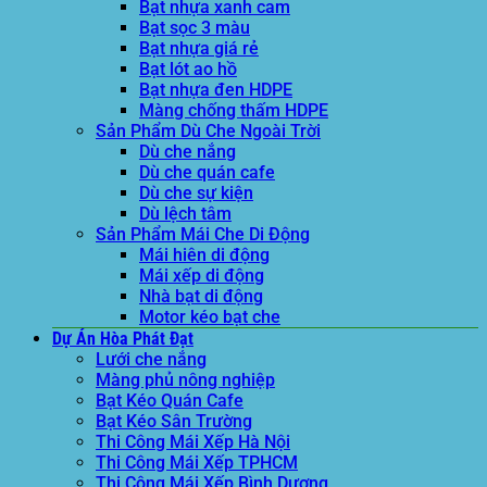
Bạt nhựa xanh cam
Bạt sọc 3 màu
Bạt nhựa giá rẻ
Bạt lót ao hồ
Bạt nhựa đen HDPE
Màng chống thấm HDPE
Sản Phẩm Dù Che Ngoài Trời
Dù che nắng
Dù che quán cafe
Dù che sự kiện
Dù lệch tâm
Sản Phẩm Mái Che Di Động
Mái hiên di động
Mái xếp di động
Nhà bạt di động
Motor kéo bạt che
Dự Án Hòa Phát Đạt
Lưới che nắng
Màng phủ nông nghiệp
Bạt Kéo Quán Cafe
Bạt Kéo Sân Trường
Thi Công Mái Xếp Hà Nội
Thi Công Mái Xếp TPHCM
Thi Công Mái Xếp Bình Dương