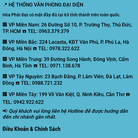
📍
HỆ THỐNG VĂN PHÒNG ĐẠI DIỆN
Hòa Phát Đạt có mặt đầy đủ tại 63 tỉnh thành trên toàn quốc.
🏢 VP Miền Nam:
26 Đường Số 10, P. Trường Thọ, Thủ Đức,
TP. HCM ☎️ TEL: 0963.379.379
🏢 VP Miền Bắc:
224 Lacasta, KĐT Văn Phú, P. Phú La, Hà
Đông, Hà Nội ☎️ TEL: 0978.322.622
🏢 VP Miền Trung:
39 Đường Song Hành, Đông Vịnh, Cẩm
Bình, Hà Tĩnh ☎️ TEL: 0971.138.678
🏢 VP Tây Nguyên:
23 Bạch Đằng, P. Lâm Viên, Đà Lạt, Lâm
Đồng ☎️ TEL: 0988.721.232
🏢 VP Miền Tây:
199 Võ Văn Kiệt, Q. Ninh Kiều, Cần Thơ ☎️
TEL: 0942.922.622
📢
Quý khách vui lòng liên hệ Hotline để được hướng dẫn
đến chi nhánh gần nhất.
Điều Khoản & Chính Sách