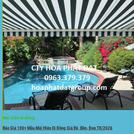
Bạt Kéo Sân Trường
Thi Công Mái Xếp Hà Nội
Thi Công Mái Xếp TPHCM
Thi Công Mái Xếp Bình Dương
Thi Công Mái Xếp Biên Hòa
Tin tức
Hoạt động
May bạt mái che
Thi công bạt lót lồ
Thay bạt áo dù
Thay bạt mái che
Thi công mái tôn
Tuyển Dụng Hòa Phát Đạt
Liên hệ Hòa Phát Đạt
Tìm
kiếm:
Mái hiên di động
Báo Giá 100+ Mẫu Mái Hiên Di Động Giá Rẻ, Bền, Đẹp T8/2026