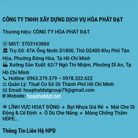
CÔNG TY TNHH XÂY DỰNG DỊCH VỤ HÒA PHÁT ĐẠT
Thương hiệu: CÔNG TY HÒA PHÁT ĐẠT
🆔
MST:
3703163860
🏛️
Trụ Sở:
47A Ống Nước D1800, Thô D2400 Khu Phố Tân
Hòa, Phường Đông Hòa, Tp Hồ Chí Minh
🏭
Xưởng Sản Xuất:
62/7 Ngô Thì Nhậm, Phường Dĩ An, Tp
Hồ Chí Minh
📞
Hotline:
0963.379.379 – 0978.322.622
⚖️
Quản Lý:
Thuế Cơ Sở 26 Thành Phố Hồ Chí Minh
📧
Email:
hoaphatdatgroup79@gmail.com
🌐
Website:
hoaphatdat.net
🌟
LĨNH VỰC HOẠT ĐỘNG
🔹 Bạt Nhựa Giá Rẻ 🔹 Mái Che Di
Động & Cố Định 🔹 Ô Dù Che Nắng 🔹 Màng Chống Thấm
HDPE...
Thông Tin Liên Hệ HPD