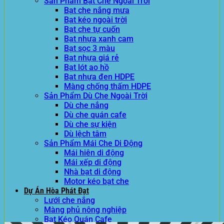
Sản Phẩm Bạt Che Ngoài Trời
Bạt che nắng mưa
Bạt kéo ngoài trời
Bạt che tự cuốn
Bạt nhựa xanh cam
Bạt sọc 3 màu
Bạt nhựa giá rẻ
Bạt lót ao hồ
Bạt nhựa đen HDPE
Màng chống thấm HDPE
Sản Phẩm Dù Che Ngoài Trời
Dù che nắng
Dù che quán cafe
Dù che sự kiện
Dù lệch tâm
Sản Phẩm Mái Che Di Động
Mái hiên di động
Mái xếp di động
Nhà bạt di động
Motor kéo bạt che
Dự Án Hòa Phát Đạt
Lưới che nắng
Màng phủ nông nghiệp
Bạt Kéo Quán Cafe