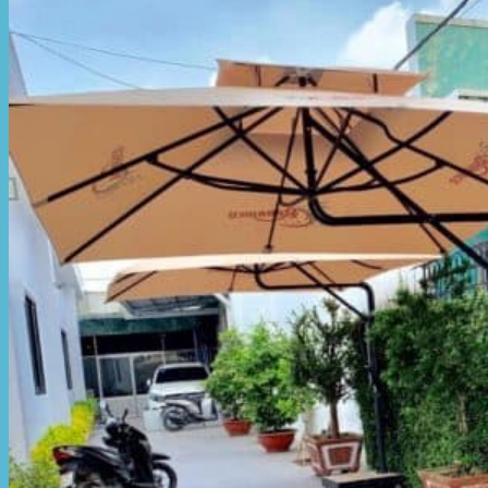
Hòa Phát Đạt
Giới thiệu Hòa Phát Đạt
Sản Phẩm
Sản Phẩm Bạt Che Ngoài Trời
Bạt che nắng mưa
Bạt kéo ngoài trời
Bạt che tự cuốn
Bạt nhựa xanh cam
Bạt sọc 3 màu
Bạt nhựa giá rẻ
Bạt lót ao hồ
Bạt nhựa đen HDPE
Màng chống thấm HDPE
Sản Phẩm Dù Che Ngoài Trời
Dù che nắng
Dù che quán cafe
Dù che sự kiện
Dù lệch tâm
Sản Phẩm Mái Che Di Động
Mái hiên di động
Mái xếp di động
Nhà bạt di động