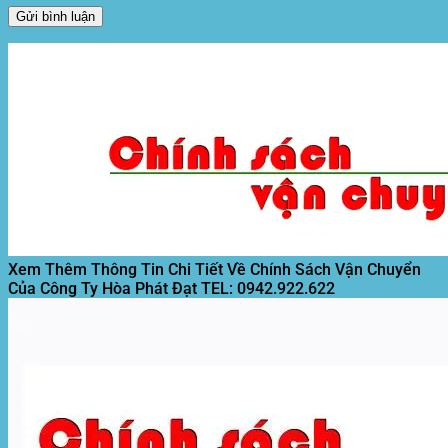
Xem Thêm Thông Tin Chi Tiết Về Chính Sách Vận Chuyển
Của Công Ty Hòa Phát Đạt
TEL: 0942.922.622