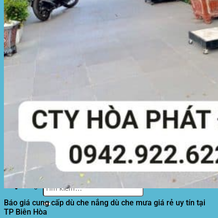
Motor kéo bạt che
Dự Án Hòa Phát Đạt
Lưới che nắng
Màng phủ nông nghiệp
Bạt Kéo Quán Cafe
Bạt Kéo Sân Trường
Thi Công Mái Xếp Hà Nội
Thi Công Mái Xếp TPHCM
Thi Công Mái Xếp Bình Dương
Thi Công Mái Xếp Biên Hòa
Tin tức
Hoạt động
May bạt mái che
Thi công bạt lót lồ
Thay bạt áo dù
Thay bạt mái che
Thi công mái tôn
Tuyển Dụng Hòa Phát Đạt
Liên hệ Hòa Phát Đạt
Tìm
kiếm:
Báo giá cung cấp dù che nắng dù che mưa giá rẻ uy tín tại
TP Biên Hòa