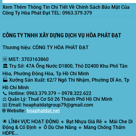
Xem Thêm Thông Tin Chi Tiết Về Chính Sách Bảo Mật Của
Công Ty Hòa Phát Đạt
TEL: 0963.379.379
CÔNG TY TNHH XÂY DỰNG DỊCH VỤ HÒA PHÁT ĐẠT
Thương hiệu: CÔNG TY HÒA PHÁT ĐẠT
🆔
MST:
3703163860
🏛️
Trụ Sở:
47A Ống Nước D1800, Thô D2400 Khu Phố Tân
Hòa, Phường Đông Hòa, Tp Hồ Chí Minh
🏭
Xưởng Sản Xuất:
62/7 Ngô Thì Nhậm, Phường Dĩ An, Tp
Hồ Chí Minh
📞
Hotline:
0963.379.379 – 0978.322.622
⚖️
Quản Lý:
Thuế Cơ Sở 26 Thành Phố Hồ Chí Minh
📧
Email:
hoaphatdatgroup79@gmail.com
🌐
Website:
hoaphatdat.net
🌟
LĨNH VỰC HOẠT ĐỘNG
🔹 Bạt Nhựa Giá Rẻ 🔹 Mái Che Di
Động & Cố Định 🔹 Ô Dù Che Nắng 🔹 Màng Chống Thấm
HDPE...