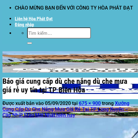
Bỏ
CHÀO MỪNG BẠN ĐẾN VỚI CÔNG TY HÒA PHÁT ĐẠT
qua
Liên hệ Hòa Phát Đạt
nội
Đăng nhập
dung
Tìm
kiếm:
Báo giá cung cấp dù che nắng dù che mưa
giá rẻ uy tín tại TP Biên Hòa
Được xuất bản vào
05/09/2020
tại
675 × 900
trong
Xưởng
Cung Cấp Dù Che Nắng Mưa Giá Rẻ Tại TP Long Xuyên –
Cập Nhật Mẫu Mới Nhất hiện nay