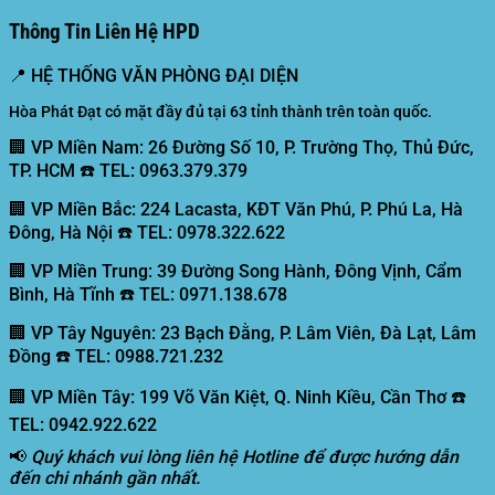
Thông Tin Liên Hệ HPD
📍
HỆ THỐNG VĂN PHÒNG ĐẠI DIỆN
Hòa Phát Đạt có mặt đầy đủ tại 63 tỉnh thành trên toàn quốc.
🏢 VP Miền Nam:
26 Đường Số 10, P. Trường Thọ, Thủ Đức,
TP. HCM ☎️ TEL: 0963.379.379
🏢 VP Miền Bắc:
224 Lacasta, KĐT Văn Phú, P. Phú La, Hà
Đông, Hà Nội ☎️ TEL: 0978.322.622
🏢 VP Miền Trung:
39 Đường Song Hành, Đông Vịnh, Cẩm
Bình, Hà Tĩnh ☎️ TEL: 0971.138.678
🏢 VP Tây Nguyên:
23 Bạch Đằng, P. Lâm Viên, Đà Lạt, Lâm
Đồng ☎️ TEL: 0988.721.232
🏢 VP Miền Tây:
199 Võ Văn Kiệt, Q. Ninh Kiều, Cần Thơ ☎️
TEL: 0942.922.622
📢
Quý khách vui lòng liên hệ Hotline để được hướng dẫn
đến chi nhánh gần nhất.