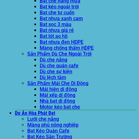
Bạt che nắng mưa
Bạt kéo ngoài trời
Bạt che tự cuốn
Bạt nhựa xanh cam
Bạt sọc 3 màu
Bạt nhựa giá rẻ
Bạt lót ao hồ
Bạt nhựa đen HDPE
Màng chống thấm HDPE
Sản Phẩm Dù Che Ngoài Trời
Dù che nắng
Dù che quán cafe
Dù che sự kiện
Dù lệch tâm
Sản Phẩm Mái Che Di Động
Mái hiên di động
Mái xếp di động
Nhà bạt di động
Motor kéo bạt che
Dự Án Hòa Phát Đạt
Lưới che nắng
Màng phủ nông nghiệp
Bạt Kéo Quán Cafe
Bạt Kéo Sân Trường