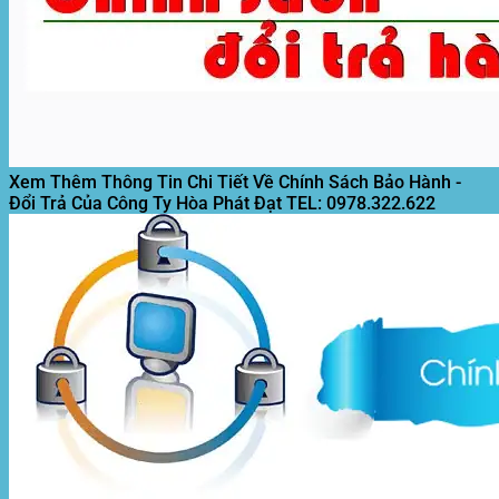
Xem Thêm Thông Tin Chi Tiết Về Chính Sách Bảo Hành -
Đổi Trả Của Công Ty Hòa Phát Đạt
TEL: 0978.322.622