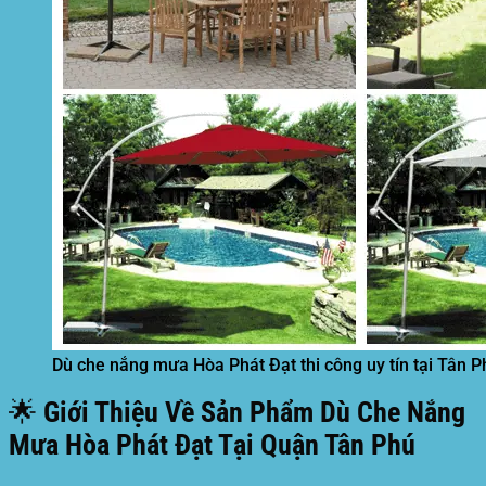
Dù che nắng mưa Hòa Phát Đạt thi công uy tín tại Tân P
🌟 Giới Thiệu Về Sản Phẩm Dù Che Nắng
Mưa Hòa Phát Đạt Tại Quận Tân Phú