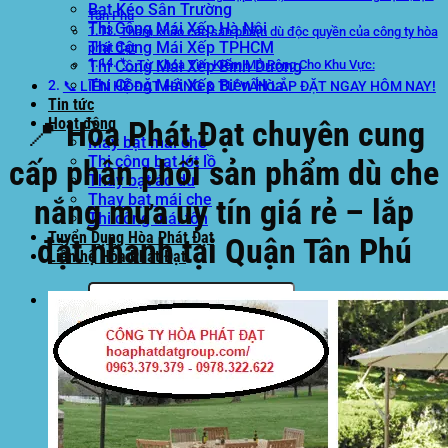
Bạt Kéo Sân Trường
Tân Phú
Thi Công Mái Xếp Hà Nội
Tham khảo các sản phẩm dù độc quyền của công ty hòa
Thi Công Mái Xếp TPHCM
phát đạt
Thi Công Mái Xếp Bình Dương
🏷️ Từ Khóa Tìm Kiếm Mở Rộng Cho Khu Vực:
Thi Công Mái Xếp Biên Hòa
📞 LIÊN HỆ ĐẶT HÀNG & TƯ VẤN LẮP ĐẶT NGAY HÔM NAY!
Tin tức
Hoạt động
📍 Hòa Phát Đạt chuyên cung
May bạt mái che
Thi công bạt lót lồ
cấp phân phối sản phẩm dù che
Thay bạt áo dù
Thay bạt mái che
nắng mưa uy tín giá rẻ – lắp
Thi công mái tôn
Tuyển Dụng Hòa Phát Đạt
đặt nhanh tại Quận Tân Phú
Liên hệ Hòa Phát Đạt
Tìm
kiếm: