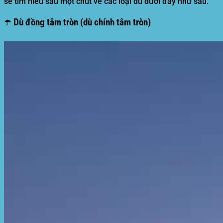
sẽ tìm hiểu sâu một chút về các loại dù dưới đây như sau.
☂️ Dù đồng tâm tròn (dù chính tâm tròn)