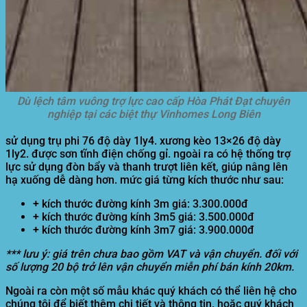
Dù lệch tâm vuông trợ lực cao cấp Hòa Phát Đạt chuyên
nghiệp tại các biệt thự Vinhomes Long Biên
sử dụng trụ phi 76 độ dày 1ly4. xương kèo 13×26 độ dày
1ly2. được sơn tĩnh điện chống gỉ. ngoài ra có hệ thống trợ
lực sử dụng đòn bẩy và thanh trượt liên kết, giúp nâng lên
hạ xuống dễ dàng hơn. mức giá từng kích thước như sau:
+ kích thước đường kính 3m giá: 3.300.000đ
+ kích thước đường kính 3m5 giá: 3.500.000đ
+ kích thước đường kính 3m7 giá: 3.900.000đ
*** lưu ý: giá trên chưa bao gồm VAT và vận chuyển. đối với
số lượng 20 bộ trở lên vận chuyển miễn phí bán kính 20km.
Ngoài ra còn một số mẫu khác quý khách có thể liên hệ cho
chúng tôi để biết thêm chi tiết và thông tin. hoặc quý khách