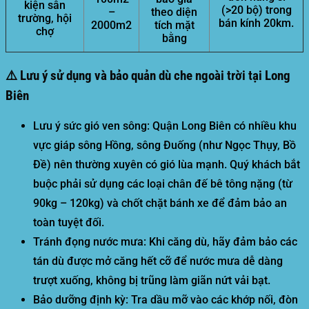
kiện sân
(>20 bộ) trong
–
theo diện
trường, hội
bán kính 20km.
2000m2
tích mặt
chợ
bằng
⚠️ Lưu ý sử dụng và bảo quản dù che ngoài trời tại Long
Biên
Lưu ý sức gió ven sông:
Quận Long Biên có nhiều khu
vực giáp sông Hồng, sông Đuống (như Ngọc Thụy, Bồ
Đề) nên thường xuyên có gió lùa mạnh. Quý khách bắt
buộc phải sử dụng các loại chân đế bê tông nặng (từ
90kg – 120kg) và chốt chặt bánh xe để đảm bảo an
toàn tuyệt đối.
Tránh đọng nước mưa:
Khi căng dù, hãy đảm bảo các
tán dù được mở căng hết cỡ để nước mưa dễ dàng
trượt xuống, không bị trũng làm giãn nứt vải bạt.
Bảo dưỡng định kỳ:
Tra dầu mỡ vào các khớp nối, đòn