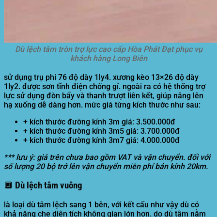
Dù lệch tâm tròn trợ lực cao cấp Hòa Phát Đạt phục vụ
khách hàng Long Biên
sử dụng trụ phi 76 độ dày 1ly4. xương kèo 13×26 độ dày
1ly2. được sơn tĩnh điện chống gỉ. ngoài ra có hệ thống trợ
lực sử dụng đòn bẩy và thanh trượt liên kết, giúp nâng lên
hạ xuống dễ dàng hơn. mức giá từng kích thước như sau:
+ kích thước đường kính 3m giá: 3.500.000đ
+ kích thước đường kính 3m5 giá: 3.700.000đ
+ kích thước đường kính 3m7 giá: 4.000.000đ
*** lưu ý: giá trên chưa bao gồm VAT và vận chuyển. đối với
số lượng 20 bộ trở lên vận chuyển miễn phí bán kính 20km.
🔲 Dù lệch tâm vuông
là loại dù tâm lệch sang 1 bên, với kết cấu như vậy dù có
khả năng che diện tích không gian lớn hơn. do dù tâm nằm