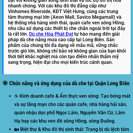
bật với không gian sống sinh thái và tốc độ đô thị hóa
nhanh chóng. Với các khu đô thị đẳng cấp như
Vinhomes Riverside, KĐT Việt Hưng, cùng các trung
tâm thương mại lớn (Aeon Mall, Savico Megamall) và
hệ thống nhà hàng sinh thái, quán cafe ven sông Hồng,
nhu cầu sử dụng các thiết bị che chắn ngoài trời tại đây
là rất lớn.
Dù che
Hòa Phát Đạt
tự hào mang đến giải
pháp
dù che nắng mưa cao cấp tại Long Biên
. Sản
phẩm của chúng tôi đa dạng về mẫu mã, vững chắc
trước gió lớn, không chỉ bảo vệ không gian của bạn khỏi
thời tiết khắc nghiệt mà còn tạo điểm nhấn thẩm mỹ
sang trọng, hiện đại cho mọi kiến trúc cảnh quan.
🎯 Chức năng và ứng dụng của dù che tại Quận Long Biên
☕
Kinh doanh cafe & Ẩm thực ven sông:
Tạo bóng mát
và sự lãng mạn cho các quán cafe, nhà hàng hải sản,
quán nhậu dọc phố Ngọc Lâm, Nguyễn Văn Cừ, Lâm
Hạ hay các khu ven đê sông Hồng, sông Đuống.
🏡
Biệt thự & Khu đô thị sinh thái:
Trang bị dù lệch tâm