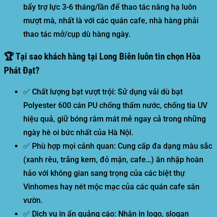
bẩy trợ lực 3-6 tháng/lần để thao tác nâng hạ luôn
mượt mà, nhất là với các quán cafe, nhà hàng phải
thao tác mở/cụp dù hàng ngày.
🏆 Tại sao khách hàng tại Long Biên luôn tin chọn Hòa
Phát Đạt?
✅
Chất lượng bạt vượt trội:
Sử dụng vải dù bạt
Polyester 600 cán PU chống thấm nước, chống tia UV
hiệu quả, giữ bóng râm mát mẻ ngay cả trong những
ngày hè oi bức nhất của Hà Nội.
✅
Phù hợp mọi cảnh quan:
Cung cấp đa dạng màu sắc
(xanh rêu, trắng kem, đỏ mận, cafe…) ăn nhập hoàn
hảo với không gian sang trọng của các biệt thự
Vinhomes hay nét mộc mạc của các quán cafe sân
vườn.
✅
Dịch vụ in ấn quảng cáo:
Nhận in logo, slogan