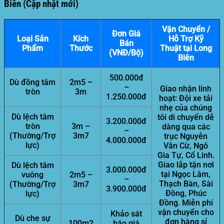
Biên (Cập nhật mới)
Vận Chuyển /
Đơn Giá
Loại Sản
Kích
Hỗ Trợ Kỹ
Bán
Phẩm
Thước
Thuật tại Long
(VNĐ/Bộ)
Biên
500.000đ
Dù đồng tâm
2m5 –
–
Giao nhận linh
tròn
3m
1.250.000đ
hoạt:
Đội xe tải
nhẹ của chúng
Dù lệch tâm
tôi di chuyển dễ
3.200.000đ
tròn
3m –
dàng qua các
–
(Thường/Trợ
3m7
trục Nguyễn
4.000.000đ
lực)
Văn Cừ, Ngô
Gia Tự, Cổ Linh.
Giao lắp tận nơi
Dù lệch tâm
3.000.000đ
tại Ngọc Lâm,
vuông
2m5 –
–
Thạch Bàn, Sài
(Thường/Trợ
3m7
3.900.000đ
Đồng, Phúc
lực)
Đồng. Miễn phí
vận chuyển cho
Khảo sát
Dù che sự
đơn hàng sỉ
100m2
báo giá