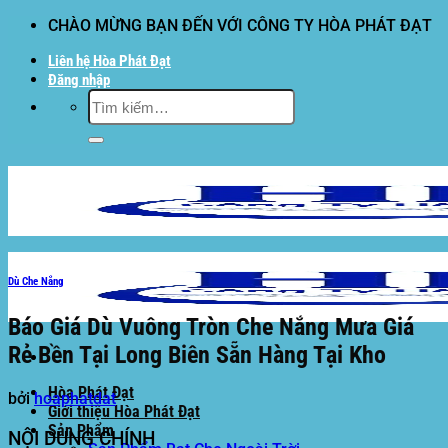
Bỏ
CHÀO MỪNG BẠN ĐẾN VỚI CÔNG TY HÒA PHÁT ĐẠT
qua
Liên hệ Hòa Phát Đạt
nội
Đăng nhập
dung
Tìm
kiếm:
Dù Che Nắng
Báo Giá Dù Vuông Tròn Che Nắng Mưa Giá
Rẻ Bền Tại Long Biên Sẵn Hàng Tại Kho
Hòa Phát Đạt
bởi
hoaphatdat
Giới thiệu Hòa Phát Đạt
Sản Phẩm
NỘI DUNG CHÍNH