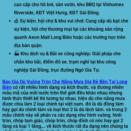
cao cấp cho hồ bơi, sân vườn, khu BBQ tại Vinhomes
Riverside, KĐT Việt Hưng, KĐT Sài Đồng.
🎪
Sự kiện, hội chợ & khu vui chơi:
Cung cấp dù bạt che
sự kiện, hội chợ thương mại tại các khoảng sân rộng
quanh Aeon Mall Long Biên hoặc các trường học trên
địa bàn quận.
🏭
Khu dịch vụ & Bãi xe công nghiệp:
Giải pháp che
chắn kho bãi, điểm đỗ xe, trạm nghỉ tại khu công
nghiệp Sài Đồng, trục đường Ngô Gia Tự.
Báo Giá Dù Vuông Tròn Che Nắng Mưa Giá Rẻ Bền Tại Long
Biên
có rất nhiều hình dạng và kích thước. và đương nhiên
mẫu mã của mỗi nước trên thế giới đều khác nhau nhưng
hình thức thiết kế thì tương tự nhau. hiện dù che nắng mưa
được chia làm 2 loại chính tại việt nam. đó là dù đồng tâm
hay gọi dù chính tâm và loại thứ 2 là dù lệch tâm. và trong 2
mẫu chính này sẽ phân ra các dạng như hình vuông, hình
tròn, chóp tam giác, chóp tròn, chóp đỉnh có nóc hay gọi 2
tầng và loại 1 tầng,… về kích thước rất đa dạng nên chúng ta