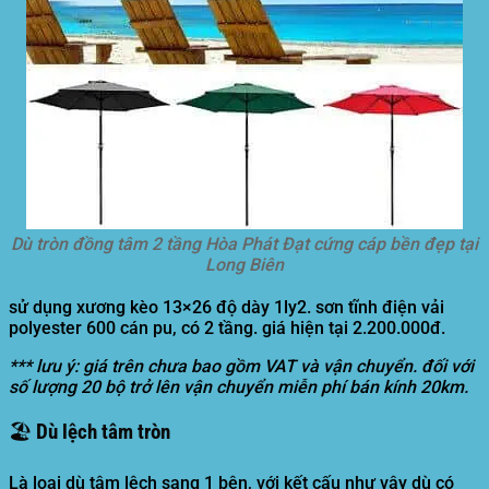
Dù tròn đồng tâm 2 tầng Hòa Phát Đạt cứng cáp bền đẹp tại
Long Biên
sử dụng xương kèo 13×26 độ dày 1ly2. sơn tĩnh điện vải
polyester 600 cán pu, có 2 tầng. giá hiện tại 2.200.000đ.
*** lưu ý: giá trên chưa bao gồm VAT và vận chuyển. đối với
số lượng 20 bộ trở lên vận chuyển miễn phí bán kính 20km.
🏖️ Dù lệch tâm tròn
Là loại dù tâm lệch sang 1 bên, với kết cấu như vậy dù có